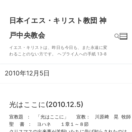
コ
日本イエス・キリスト教団 神
ン
テ
戸中央教会
ン
ツ
イエス・キリストは、昨日も今日も、また永遠に変
へ
わることのない方です。 ヘブライ人への手紙 13‐8
ス
検索:
キ
ッ
2010年12月5日
プ
光はここに(2010.12.5)
宣教題 ： 「光はここに」 宣教： 川原﨑 晃 牧師
聖 書 ： ヨハネ １章１～８節
クリスマスの出来事が羊飼いたちに告げ知らされたのは、