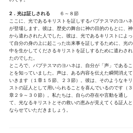
2．光は証しされる
６～８節
ここに、光であるキリストを証しするバプテスマのヨハネ
が登場します。彼は、歴史の舞台に神の目的のもとに、神
から遣わされた人でした。彼は、光であるキリストによっ
て自分の身の上に起こった出来事を証しするために、光の
中を生かしてくださるキリストを証しするために遣わされ
たのでした。
ところで、バプテスマのヨハネは、自分が「声」であるこ
とを知っていました。声は、ある内容を伝えた瞬間消えて
いきます（１章１５節、２３節）。彼は、そのようなキリ
ストの証人として用いられることを喜んでいるのです（３
章２９～３０節）。私たちは、自らの存在や言動を通し
て、光なるキリストとその救いの恵みが見えてくる証人と
ならせていただきましょう。