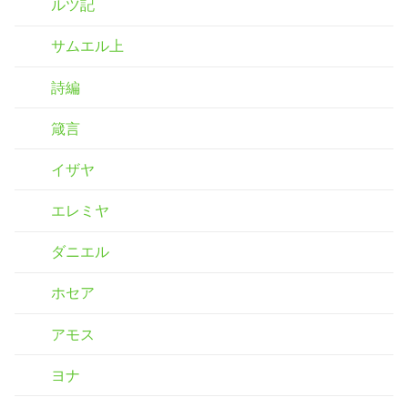
ルツ記
サムエル上
詩編
箴言
イザヤ
エレミヤ
ダニエル
ホセア
アモス
ヨナ