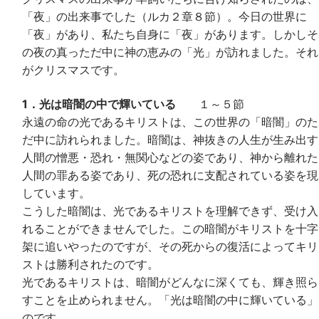
「夜」の出来事でした（ルカ２章８節）。今日の世界に
「夜」があり、私たち自身に「夜」があります。しかしそ
の夜の真っただ中に神の恵みの「光」が訪れました。それ
がクリスマスです。
1．光は暗闇の中で輝いている
１～５節
永遠の命の光であるキリストは、この世界の「暗闇」のた
だ中に訪れられました。暗闇は、神抜きの人生が生み出す
人間の憎悪・恐れ・無関心などの姿であり、神から離れた
人間の罪ある姿であり、死の恐れに支配されている姿を現
しています。
こうした暗闇は、光であるキリストを理解できず、受け入
れることができませんでした。この暗闇がキリストを十字
架に追いやったのですが、その死からの復活によってキリ
ストは勝利されたのです。
光であるキリストは、暗闇がどんなに深くても、輝き照ら
すことを止められません。「光は暗闇の中に輝いている」
のです。