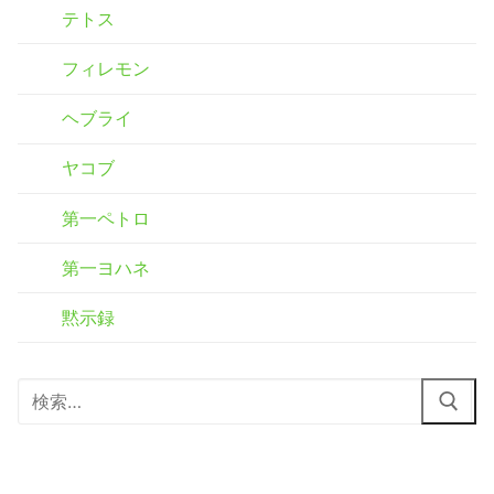
テトス
フィレモン
ヘブライ
ヤコブ
第一ペトロ
第一ヨハネ
黙示録
検
索: