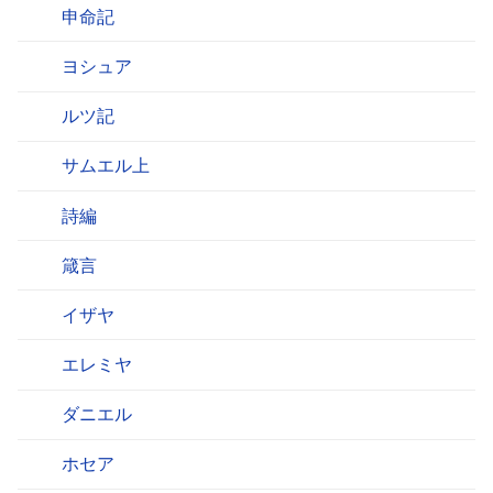
申命記
ヨシュア
ルツ記
サムエル上
詩編
箴言
イザヤ
エレミヤ
ダニエル
ホセア