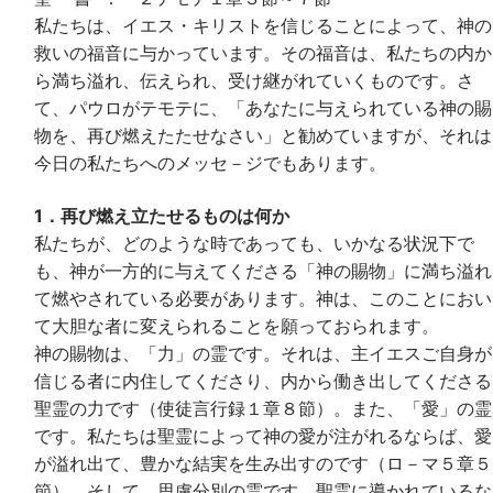
私たちは、イエス・キリストを信じることによって、神の
救いの福音に与かっています。その福音は、私たちの内か
ら満ち溢れ、伝えられ、受け継がれていくものです。さ
て、パウロがテモテに、「あなたに与えられている神の賜
物を、再び燃えたたせなさい」と勧めていますが、それは
今日の私たちへのメッセ－ジでもあります。
1．再び燃え立たせるものは何か
私たちが、どのような時であっても、いかなる状況下で
も、神が一方的に与えてくださる「神の賜物」に満ち溢れ
て燃やされている必要があります。神は、このことにおい
て大胆な者に変えられることを願っておられます。
神の賜物は、「力」の霊です。それは、主イエスご自身が
信じる者に内住してくださり、内から働き出してくださる
聖霊の力です（使徒言行録１章８節）。また、「愛」の霊
です。私たちは聖霊によって神の愛が注がれるならば、愛
が溢れ出て、豊かな結実を生み出すのです（ロ－マ５章５
節）。そして、思慮分別の霊です。聖霊に導かれているな