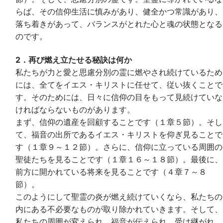
らば、その信仰生活に慎みがあり、健全かつ常識があり、
落ち着きがあって、バランスがとれた心と魂の状態となる
のです。
2．再び燃え立たせる秘訣は何か
私たちが力と愛と思慮分別の霊に燃やされ続けているため
には、全てをイエス・キリストに任せて、従い抜くことで
す。そのためには、日々に信仰の目をもって見続けていな
ければならないものがあります。
まず、信仰の遺産を回顧することです（１章５節）。そし
て、福音の出所であるイエス・キリストを仰ぎ見ることで
す（１章９～１２節）。さらに、信仰に立っている周囲の
聖徒たちを見ることです（１章１６～１８節）。最後に、
前方に開かれている将来を見ることです（４章７～８
節）。
このようにして聖霊の炎が燃え続けていくなら、私たちの
内にある不必要なものが取り除かれていきます。そして、
私たちの周囲が変えられ、福音が伝えられ、受け継がれ、