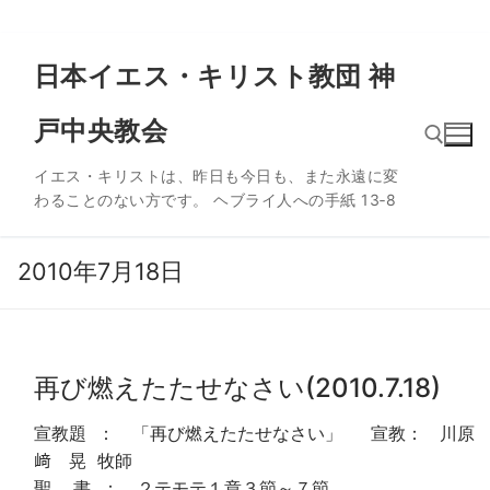
コ
日本イエス・キリスト教団 神
ン
テ
戸中央教会
ン
ツ
イエス・キリストは、昨日も今日も、また永遠に変
へ
わることのない方です。 ヘブライ人への手紙 13‐8
ス
検索:
キ
ッ
2010年7月18日
プ
再び燃えたたせなさい(2010.7.18)
宣教題 ： 「再び燃えたたせなさい」 宣教： 川原
﨑 晃 牧師
聖 書 ： ２テモテ１章３節～７節