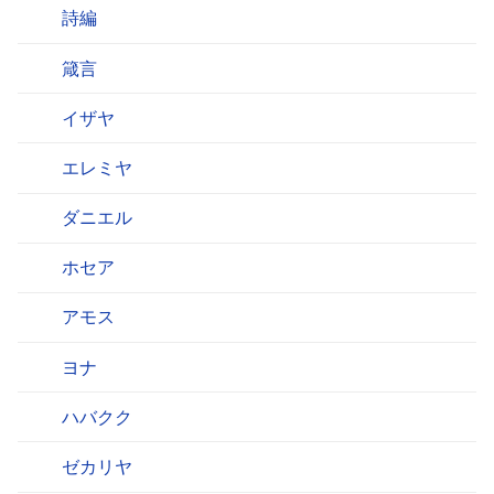
詩編
箴言
イザヤ
エレミヤ
ダニエル
ホセア
アモス
ヨナ
ハバクク
ゼカリヤ