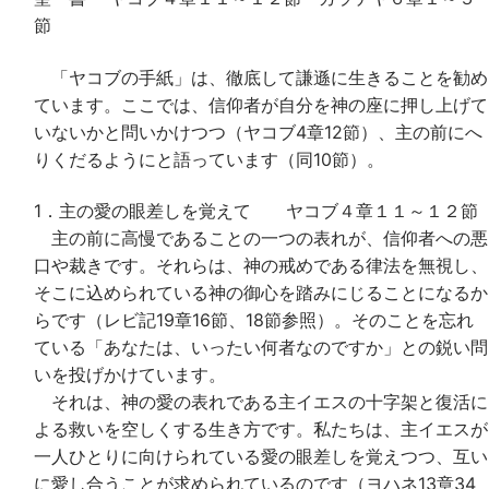
節
「ヤコブの手紙」は、徹底して謙遜に生きることを勧め
ています。ここでは、信仰者が自分を神の座に押し上げて
いないかと問いかけつつ（ヤコブ4章12節）、主の前にへ
りくだるようにと語っています（同10節）。
1．主の愛の眼差しを覚えて ヤコブ４章１１～１２節
主の前に高慢であることの一つの表れが、信仰者への悪
口や裁きです。それらは、神の戒めである律法を無視し、
そこに込められている神の御心を踏みにじることになるか
らです（レビ記19章16節、18節参照）。そのことを忘れ
ている「あなたは、いったい何者なのですか」との鋭い問
いを投げかけています。
それは、神の愛の表れである主イエスの十字架と復活に
よる救いを空しくする生き方です。私たちは、主イエスが
一人ひとりに向けられている愛の眼差しを覚えつつ、互い
に愛し合うことが求められているのです（ヨハネ13章34