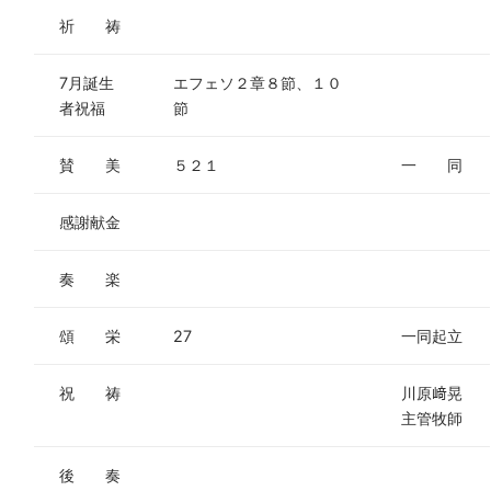
祈 祷
7月誕生
エフェソ２章８節、１０
者祝福
節
賛 美
５２１
一 同
感謝献金
奏 楽
頌 栄
27
一同起立
祝 祷
川原﨑晃
主管牧師
後 奏