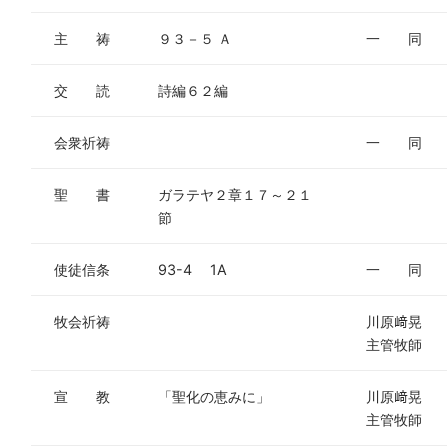
主 祷
９３－５ Ａ
一 同
交 読
詩編６２編
会衆祈祷
一 同
聖 書
ガラテヤ２章１７～２１
節
使徒信条
93-4 1A
一 同
牧会祈祷
川原﨑晃
主管牧師
宣 教
「聖化の恵みに」
川原﨑晃
主管牧師