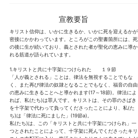
宣教要旨
キリスト信仰は、いかに生きるか、いかに死を迎えるかが
密接にかかわっています。ところがこの聖書箇所には、死
の後に生が続いており、義とされた者が聖化の恵みに導か
れる筋道が語られています。
1.キリストと共に十字架につけられた １９節
「人が義とされる」ことは、律法を無視することでもな
く、また再び律法の奴隷となることでもなく、福音の自由
の恵みに生きることへと導かれます(17～18節)。律法によ
れば、私(たち)は罪人です。キリストは、その罪のさばき
を十字架で代わって負ってくださったことにより、私(た
ち)は「律法に死にました」(19節a)。
私(たち)は、この「キリストと共に十字架につけられ」一
つとされたことによって、十字架に死んでくださったキリ