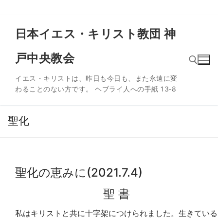
コ
日本イエス・キリスト教団 神
ン
テ
戸中央教会
ン
ツ
イエス・キリストは、昨日も今日も、また永遠に変
へ
わることのない方です。 ヘブライ人への手紙 13‐8
ス
検索:
キ
ッ
聖化
プ
聖化の恵みに(2021.7.4)
聖 書
私はキリストと共に十字架につけられました。生きている