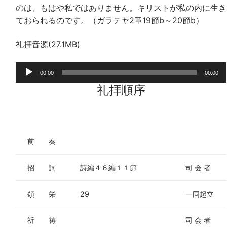
のは、もはや私ではありません。キリストが私の内に生き
ておられるのです。（ガラテヤ2章19節b～20節b）
礼拝音源(27.1MB)
音
00:00
00:00
声
礼拝順序
プ
レ
ー
ヤ
前 奏
ー
招 詞
詩編４６編１１節
司 会 者
頌 栄
29
一同起立
祈 祷
司 会 者