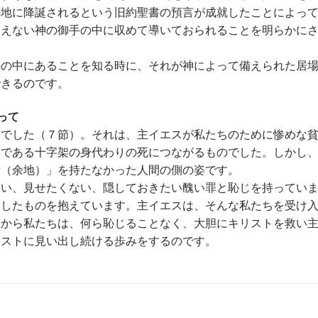
の地に降誕されるという旧約聖書の預言が成就したことによっ
見えない神の御手の中に収めて導いておられることを明らかに
手の中にあることを知る時に、それが神によって備えられた居
できるのです。
って
中でした（７節）。それは、主イエスが私たちのために惨めな
みである十字架の身代わりの死につながるものでした。しかし
所（余地）」を持たなかった人間の側の姿です。
ない、見せたくない、隠しておきたい醜い罪と恥じを持ってい
としたものを抱えています。主イエスは、そんな私たちを受け
すから私たちは、何ら恥じることなく、大胆にキリストを救い
リストに見い出し続ける歩みをするのです。