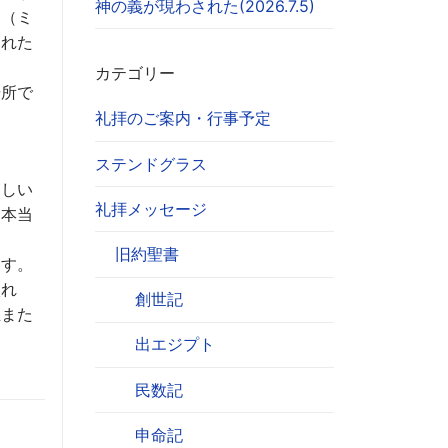
神の義が現わされた(2026.7.5)
て（ミ
された
カテゴリー
場所で
礼拝のご案内・行事予定
ステンドグラス
貧しい
礼拝メッセージ
、本当
旧約聖書
ます。
入れ
創世記
主また
出エジプト
民数記
申命記