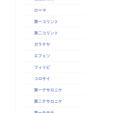
ローマ
第一コリント
第二コリント
ガラテヤ
エフェソ
フィリピ
コロサイ
第一テサロニケ
第二テサロニケ
第一テモテ