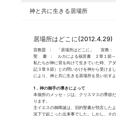
神と共に生きる居場所
居場所はどこに(2012.4.29)
宣教題 ： 「居場所はどこに」 宣教： 
聖 書 ： ルカによる福音書 ２章１節～
私たちが神に背を向けて生きていた時、ア
記３章９節）との問いかけを神から受けま
により、神と共に生きる居場所を見い出す
1．神の御手の導きによって
本個所のメッセ－ジは、クリスマスの季節
ります。
主イエスの御降誕は、旧約聖書が預言した
況下で起こった出来事でした。しかし、そ