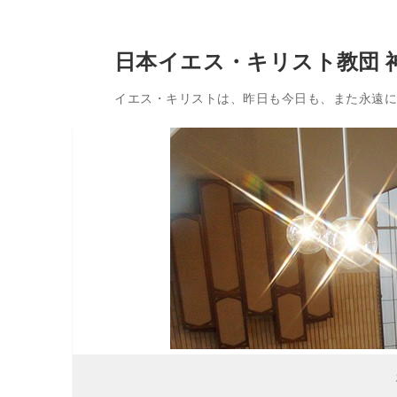
コ
日本イエス・キリスト教団 
ン
テ
イエス・キリストは、昨日も今日も、また永遠に変
ン
ツ
へ
ス
キ
ッ
プ