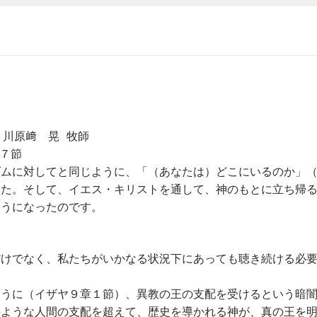
川原﨑 晃 牧師
７節
ダムに対してと同じように、「（あなたは）どこにいるのか」
した。そして、イエス・キリストを通して、神のもとに立ち帰
ようになったのです。
だけでなく、私たちがいかなる状況下にあっても聴き続ける必
ように（イザヤ９章１節）、異教の王の支配を受けるという暗
のような人間の支配を超えて、歴史を導かれる神が、真の王を