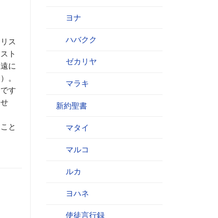
ヨナ
ハバクク
キリス
リスト
ゼカリヤ
永遠に
節）。
マラキ
全です
ませ
新約聖書
ること
マタイ
マルコ
ルカ
ヨハネ
使徒言行録