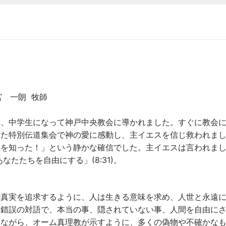
 一朗 牧師
れ、中学生になって神戸中央教会に導かれました。すぐに教会
れた特別伝道集会で神の愛に感動し、主イエスを信じ救われま
理を知った！」という静かな確信でした。主イエスは言われま
あなたたちを自由にする」(8:31)。
で真実を追求するように、人は生きる意味を求め、人世と永遠
・錯誤の対語で、本当の事、隠されていない事、人間を自由に
念ながら、オーム真理教が示すように、多くの偽物や不確かな