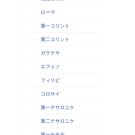
ローマ
第一コリント
第二コリント
ガラテヤ
エフェソ
フィリピ
コロサイ
第一テサロニケ
第二テサロニケ
第一テモテ