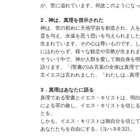
が、世に溢れています。何故このようにな
2．神は、真理を啓示された
神は、世の初めに天地宇宙を創造され、人
霊を与え、永遠を思う思いを与えられまし
生まれています。その心は尊いものです。
にはわからず、様々な観念や宗教が生まれ
そういう中で、神が人類を愛して御自身を
語ります、「(聖書の)み言葉の全体は真理です
主イエスは言われました、「わたしは…真理」(
3．真理はあなたに語る
真理である聖書とイエス・キリストは、明
による罪の赦し、イエス・キリストを信じ
とを。
しかも、イエス・キリストは御自分を信じ
あなたたちを自由にする」(ヨハネ8:32)。