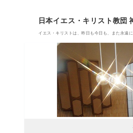
コ
日本イエス・キリスト教団 
ン
テ
イエス・キリストは、昨日も今日も、また永遠に変
ン
ツ
へ
ス
キ
ッ
プ