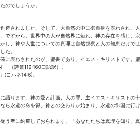
ったのでしょうか。
を創造されました。そして、大自然の中に御自身を表わされ、
た。ですから、世界中の人が自然界に触れ、神の存在を感じ、
しかし、神や人世についての真理は自然観察と人の知恵だけで
ました。
明確に表わされたのが、聖書であり、イエス・キリストです。
」（詩篇119:160口語訳）。
ヨハネ14:6)。
白に語ります。神の愛と計画、人の罪、主イエス・キリストの
るなら永遠の命を得、神との交わりが始まり、永遠の御国に行
て従う者に約束しておられます、「あなたたちは真理を知り、