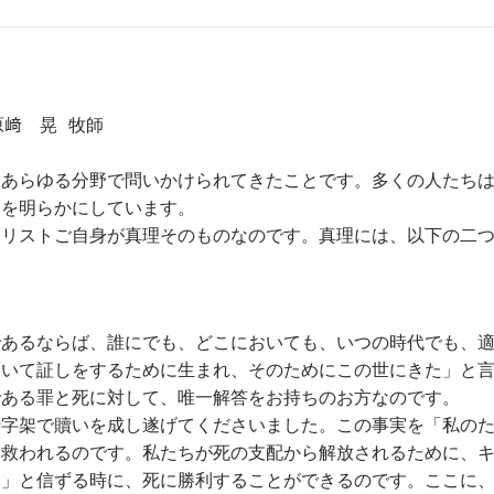
﨑 晃 牧師
、あらゆる分野で問いかけられてきたことです。多くの人たち
えを明らかにしています。
キリストご自身が真理そのものなのです。真理には、以下の二
であるならば、誰にでも、どこにおいても、いつの時代でも、
ついて証しをするために生まれ、そのためにこの世にきた」と
である罪と死に対して、唯一解答をお持ちのお方なのです。
十字架で贖いを成し遂げてくださいました。この事実を「私の
、救われるのです。私たちが死の支配から解放されるために、
め」と信ずる時に、死に勝利することができるのです。ここに