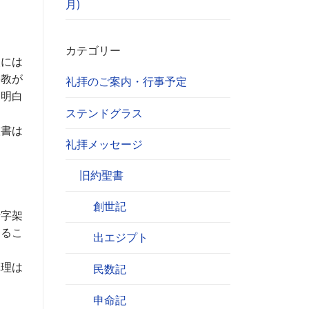
月)
カテゴリー
人には
宗教が
礼拝のご案内・行事予定
は明白
ステンドグラス
聖書は
礼拝メッセージ
旧約聖書
創世記
十字架
けるこ
出エジプト
真理は
民数記
申命記