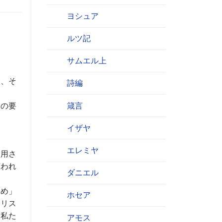
ヨシュア
ルツ記
サムエル上
は、そ
詩編
箴言
つの要
イザヤ
エレミヤ
適用さ
言われ
ダニエル
ため」
ホセア
キリス
、私た
アモス