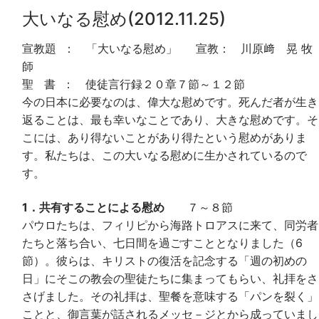
大いなる慰め(2012.11.25)
宣教題 ： 「大いなる慰め」 宣教： 川原﨑 晃 牧
師
聖 書 ： 使徒言行録２０章７節～１２節
今の日本に必要なのは、偉大な慰めです。死んだ者が生き
返ることは、最も幸いなことであり、大きな慰めです。そ
こには、あり得ないことがあり得たという慰めがありま
す。私たちは、この大いなる慰めに生かされているので
す。
1．共有することによる慰め
７～８節
パウロたちは、フィリピから海路トロアスに来て、同労者
たちと落ち合い、七日間を過ごすこととなりました（6
節）。彼らは、キリストの復活を記念する「週の初めの
日」にそこの教会の聖徒たちに集まってもらい、礼拝をさ
さげました。その礼拝は、聖餐を意味する「パンを裂く」
ことと、御言葉が話されるメッセ－ジとから成っていまし