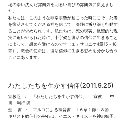
場の暗い沈んだ雰囲気を明るい喜びの雰囲気に変えまし
た。
私たちは、このような非常事態が起こった時にこそ、死者
を復活させてくださる神を信じて、冷静に祈り深く行動す
ることが求められます。私たちは、死の現実、絶望的な現
実に追いやられた時に、十字架と復活の信仰に生きること
によって、慰めを受けるのです（１テサロニケ4章15～18
節）。教会の使命は、復活信仰に生きる慰めを分かち合う
ことにあります。
わたしたちを生かす信仰(2011.9.25)
宣教題 ： 「わたしたちを生かす信仰」 宣教： 中
川 利行 師
聖 書 ： マルコによる福音書 １６章１節～８節
キリスト教信仰の中心は、イエス・キリストを神の御子、