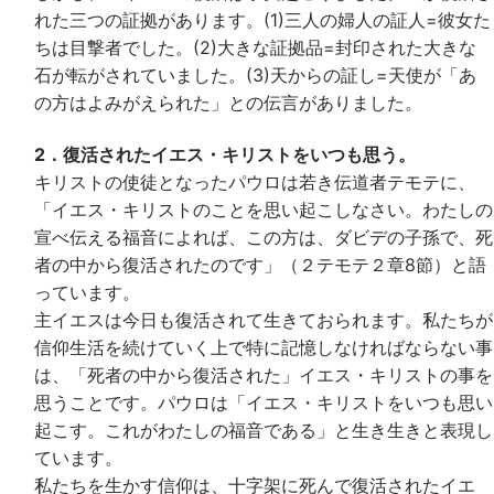
れた三つの証拠があります。(1)三人の婦人の証人=彼女た
ちは目撃者でした。(2)大きな証拠品=封印された大きな
石が転がされていました。(3)天からの証し=天使が「あ
の方はよみがえられた」との伝言がありました。
2．復活されたイエス・キリストをいつも思う。
キリストの使徒となったパウロは若き伝道者テモテに、
「イエス・キリストのことを思い起こしなさい。わたしの
宣べ伝える福音によれば、この方は、ダビデの子孫で、死
者の中から復活されたのです」（２テモテ２章8節）と語
っています。
主イエスは今日も復活されて生きておられます。私たちが
信仰生活を続けていく上で特に記憶しなければならない事
は、「死者の中から復活された」イエス・キリストの事を
思うことです。パウロは「イエス・キリストをいつも思い
起こす。これがわたしの福音である」と生き生きと表現し
ています。
私たちを生かす信仰は、十字架に死んで復活されたイエ