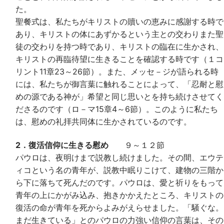
た。
聖餐式は、私たちがキリストの贖いの恵みに感謝する時で
あり、キリストの体にあずかるという主との交わりまた聖
徒の交わりを持つ時であり、キリストの臨在に生かされ、
キリストの再臨待望に生きることを確認する時です（１コ
リント11章23～26節）。また、メッセ－ジが語られる時
には、私たちが御言葉に触れることによって、「忍耐と慰
めの源である神が」希望と同じ思いとを持ち続けさせてく
ださるのです（ロ－マ15章4～6節）。このように私たち
は、慰めの礼拝共同体に生かされているのです。
2．復活信仰に生きる慰め
９～１２節
パウロは、夜明けまで説教し続けました。その間、エウテ
ィコという名の青年が、説教中眠りこけて、建物の三階か
ら下に落ちて死んだのです。パウロは、愛と祈りをもって
青年の上にかがみ込み、抱きかかえたところ、キリストの
復活の命が青年を死からよみがえらせました。「騒ぐな。
まだ生きている」とのパウロの力強い信仰の言葉は、その