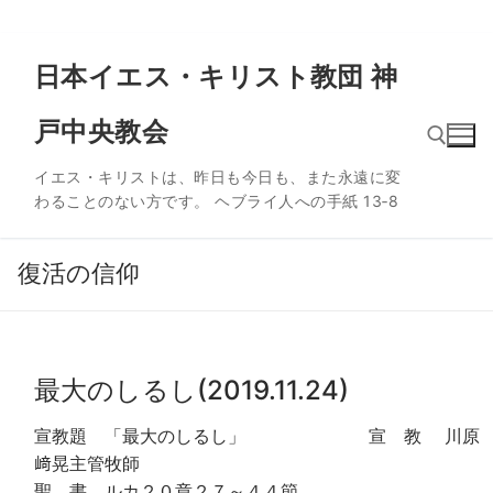
コ
日本イエス・キリスト教団 神
ン
テ
戸中央教会
ン
ツ
イエス・キリストは、昨日も今日も、また永遠に変
へ
わることのない方です。 ヘブライ人への手紙 13‐8
ス
検索:
キ
ッ
復活の信仰
プ
最大のしるし(2019.11.24)
宣教題 「最大のしるし」 宣 教 川原
﨑晃主管牧師
聖 書 ルカ２０章２７～４４節