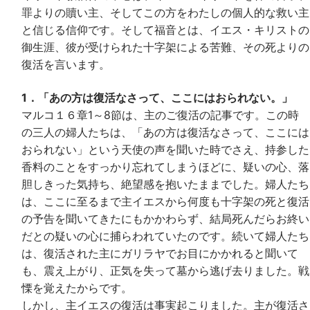
罪よりの贖い主、そしてこの方をわたしの個人的な救い主
と信じる信仰です。そして福音とは、イエス・キリストの
御生涯、彼が受けられた十字架による苦難、その死よりの
復活を言います。
1．「あの方は復活なさって、ここにはおられない。」
マルコ１６章1～8節は、主のご復活の記事です。この時
の三人の婦人たちは、「あの方は復活なさって、ここには
おられない」という天使の声を聞いた時でさえ、持参した
香料のことをすっかり忘れてしまうほどに、疑いの心、落
胆しきった気持ち、絶望感を抱いたままでした。婦人たち
は、ここに至るまで主イエスから何度も十字架の死と復活
の予告を聞いてきたにもかかわらず、結局死んだらお終い
だとの疑いの心に捕らわれていたのです。続いて婦人たち
は、復活された主にガリラヤでお目にかかれると聞いて
も、震え上がり、正気を失って墓から逃げ去りました。戦
慄を覚えたからです。
しかし、主イエスの復活は事実起こりました。主が復活さ