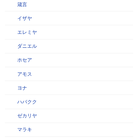
箴言
イザヤ
エレミヤ
ダニエル
ホセア
アモス
ヨナ
ハバクク
ゼカリヤ
マラキ