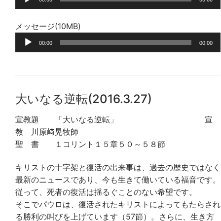
声
プ
メッセージ(10MB)
レ
音
ー
00:00
00:00
声
ヤ
プ
ー
レ
ー
大いなる逆転(2016.3.27)
ヤ
ー
宣教題 「大いなる逆転」 宣
教 川原﨑晃牧師
聖 書 １コリント１５章５０～５８節
キリストの十字架と復活の出来事は、過去の歴史ではなく
最新のニュースであり、今も生きて働いている福音です。
従って、死者の復活は揺るぐことのない希望です。
そこでパウロは、復活されたキリストによってもたらされ
る勝利の叫びを上げています（57節）。さらに、生き方