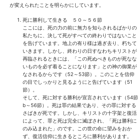
が変えられたことを明らかにしています。
死に勝利して生きる ５０～５６節
ここには、死の力の前に無力を知らされるばかりの
私たちに、決して死がすべての終わりではないこと
を告げています。地上の有り様は過ぎ去り、朽ちて
いきます。しかし、終わりの日すなわちキリストが
再臨されるときには、「この死ぬべきものが死なな
いものを必ず着ることになります」との神の御業が
なされるからです（52～53節）。このことを信仰
の目でしっかりと見るようにと告げています（51
節）。
そして、死に対する勝利が宣言されています（54節
b～56節）。死は罪の結果であり、その罪に対する
さばきが死です。しかし、キリストの十字架と復活
によって、罪と死は完全に滅ぼされ、「死は勝利に
のみ込まれた」のです。この世の命に望みをおか
ず、復活信仰に生きるところに勝利があります。