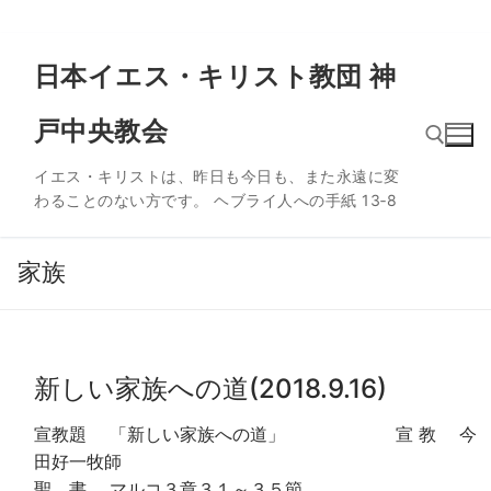
コ
日本イエス・キリスト教団 神
ン
テ
戸中央教会
ン
ツ
イエス・キリストは、昨日も今日も、また永遠に変
へ
わることのない方です。 ヘブライ人への手紙 13‐8
ス
検索:
キ
ッ
家族
プ
新しい家族への道(2018.9.16)
宣教題 「新しい家族への道」 宣 教 今
田好一牧師
聖 書 マルコ３章３１～３５節