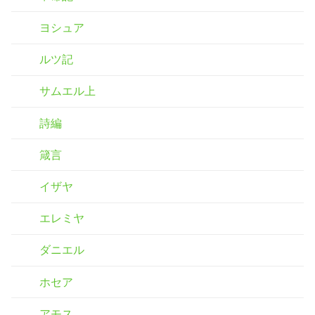
ヨシュア
ルツ記
サムエル上
詩編
箴言
イザヤ
エレミヤ
ダニエル
ホセア
アモス