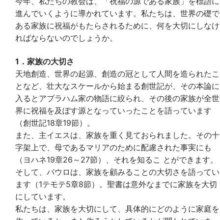
今年、私たちの教会は、「祝福の源である家族」を標語に
進んでいくように導かれています。私たちは、世界の礎で
ある家族に祝福がもたらされるために、何を大切にしなけ
ればならないのでしょうか。
1．家族の大切さ
天地創造、世界の起源、創造の冠として人間を造られたこ
となど、壮大なスケールから始まる創世記が、その本論に
入るとアブラハム家の物語に絞られ、その後の家族が全世
界に祝福を及ぼす源となっていったことを語っています
（創世記18章19節）。
また、主イエスは、家族を重く見ておられました。その十
字架上で、母であるマリアのために配慮された事実にも
（ヨハネ19章26～27節）、それを知るこ とができます。
そして、パウロは、家族を顧みることの大切さを語ってい
ます（1テモテ5章8節）。聖書は意外なまでに家族を大切
にしています。
私たちは、家族を大切にして、具体的にどのように家庭を