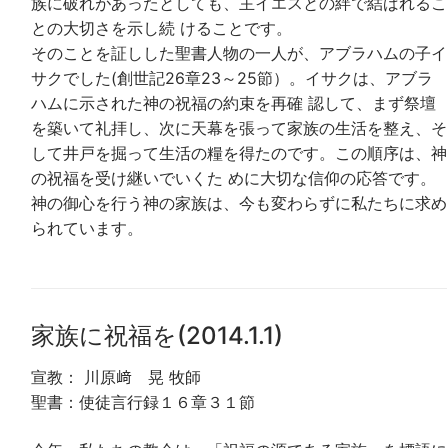
族に破れがあったとしても、主イエスとの絆で結ばれるこ
との大切さを示し続 けることです。
そのことを証しした聖書人物の一人が、アブラハムの子イ
サクでした(創世記26章23～25節）。イサクは、アブラ
ハムに示された神の祝福の約束を再確 認して、まず祭壇
を築いて礼拝し、次に天幕を張って家族の生活を整え、そ
して井戸を掘って生活の糧を得たのです。この順序は、神
の祝福を受け継いでいくた めに大切な信仰の応答です。
神の御心を行う神の家族は、今も変わらずに私たちに求め
られています。
家族に祝福を(2014.1.1)
宣教： 川原﨑 晃 牧師
聖書：使徒言行録１６章３１節