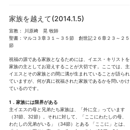
レ
ー
家族を越えて(2014.1.5)
ヤ
ー
宣教： 川原﨑 晃 牧師
聖書：マルコ３章３１～３５節 創世記２６章２３～２５
節
祝福の源である家族となるためには、イエス・キリストを
家族の主としてお迎えすることが大切です。ここでは、主
イエスとその家族との間に溝が生まれていることが語られ
ていますが、何が真に祝福された家族であるかを問いかけ
ているのです。
1．家族には限界がある
主イエスの母と兄弟たち家族は、「外に立」っています
（31節、32節）。それに対して、「ここにわたしの母、
わたしの兄弟がいる」（34節）とある 「ここに」とは、