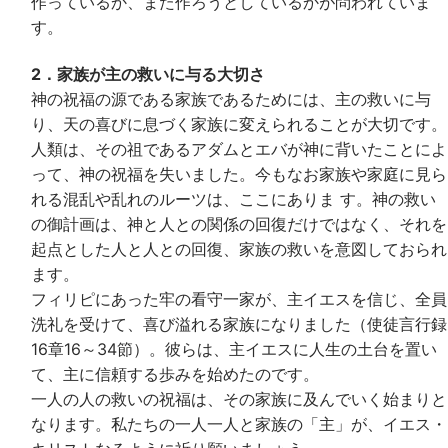
作っているか、また作ろうとしているかが問われていま
す。
2．家族が主の救いに与る大切さ
神の祝福の源である家族であるためには、主の救いに与
り、天の喜びに息づく家族に変えられることが大切です。
人類は、その祖であるアダムとエバが神に背いたことによ
って、神の祝福を失いました。今もなお家族や家庭に見ら
れる混乱や乱れのルーツは、ここにありま す。神の救い
の御計画は、神と人との関係の回復だけではなく、それを
起点とした人と人との回復、家族の救いを意図しておられ
ます。
フィリピにあった牢の看守一家が、主イエスを信じ、全員
洗礼を受けて、喜び溢れる家族になりました（使徒言行録
16章16～34節）。彼らは、主イエスに人生の土台を置い
て、主に信頼する歩みを始めたのです。
一人の人の救いの祝福は、その家族に及んでいく始まりと
なります。私たちの一人一人と家族の「主」が、イエス・