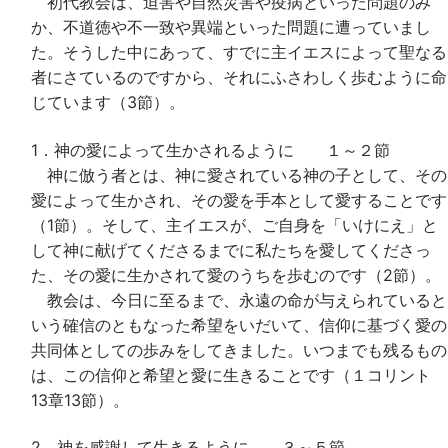
初代教会は、迫害や自然災害や疫病といった問題のみ
か、不道徳や不一致や異端といった問題に遭っていまし
た。そうした中にあって、すでに主イエスによって聖なる
者にさているのですから、それにふさわしく歩むように命
じています（3節）。
1．神の愛によって生かされるように １～２節
神に倣う者とは、神に愛されている神の子として、その
愛によって生かされ、その愛を手本として愛することです
（1節）。そして、主イエスが、ご自身を「いけにえ」と
して神に献げてくださるまでに私たちを愛してくださっ
た、その愛に生かされて愛のうちを歩むのです（2節）。
教会は、今日に至るまで、永遠の命が与えられていると
いう確信のともなった希望をいだいて、信仰に基づく愛の
共同体としての歩みをしてきました。いつまでも残るもの
は、この信仰と希望と愛に生きることです（１コリント
13章13節）。
2．神を感謝して生きるように ３～５節