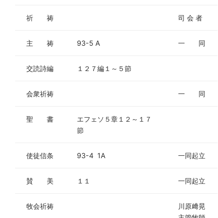
祈 祷
司 会 者
主 祷
93-5 A
一 同
交読詩編
１２７編１～５節
会衆祈祷
一 同
聖 書
エフェソ５章１２～１７
節
使徒信条
93-4 1A
一同起立
賛 美
１１
一同起立
牧会祈祷
川原﨑晃
主管牧師