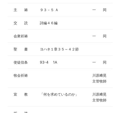
主 祷
９３－５ Ａ
一 同
交 読
詩編４６編
会衆祈祷
一 同
聖 書
ヨハネ１章３５～４２節
使徒信条
93-4 1A
一 同
牧会祈祷
川原﨑晃
主管牧師
宣 教
「何を求めているのか」
川原﨑晃
主管牧師