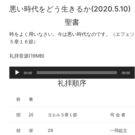
悪い時代をどう生きるか(2020.5.10)
聖書
時をよく用いなさい。今は悪い時代なのです。（エフェソ
５章１６節）
礼拝音源(19MB)
音
00:00
00:00
声
礼拝順序
プ
レ
前 奏
ー
ヤ
招 詞
ヨエル３章１節
司 会 者
ー
頌 栄
29
一同起立