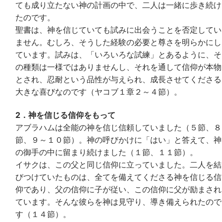
ても成り立たない神の計画の中で、二人は一緒に歩き続け
たのです。
聖書は、神を信じていても試みに出会うことを否定してい
ません。むしろ、そうした経験の必要と尊さを明らかにし
ています。試みは、「いろいろな試練」とあるように、そ
の種類は一様ではありませんし、それを通して信仰が本物
とされ、忍耐という品性が与えられ、成長させてくださる
大きな喜びなのです（ヤコブ１章２～４節）。
2．神を信じる信仰をもって
アブラハムは全能の神を信じ信頼していました（５節、８
節、９～１０節）。神の呼びかけに「はい」と答えて、神
の御手の中に留まり続けました（１節、１１節）。
イサクは、この父と同じ信仰に立っていました。二人を結
びつけていたものは、全てを備えてくださる神を信じる信
仰であり、父の信仰に子が従い、この信仰に父が励まされ
ています。そんな彼らを神は見守り、導き備えられたので
す（１４節）。