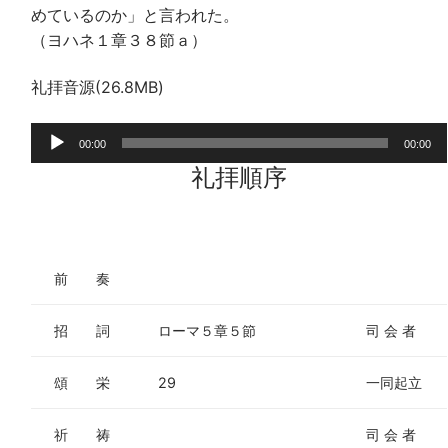
めているのか」と言われた。
（ヨハネ１章３８節ａ）
礼拝音源(26.8MB)
音
00:00
00:00
声
礼拝順序
プ
レ
ー
ヤ
前 奏
ー
招 詞
ローマ５章５節
司 会 者
頌 栄
29
一同起立
祈 祷
司 会 者