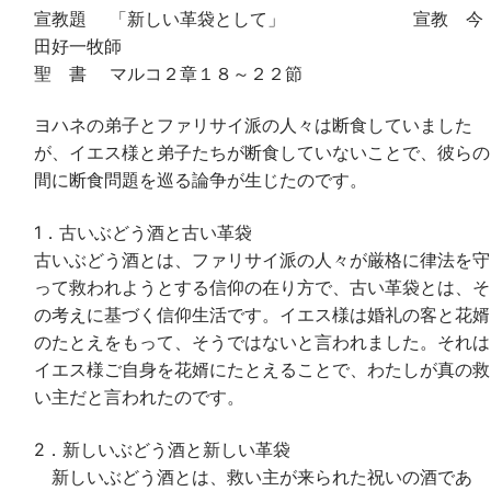
ー
宣教題 「新しい革袋として」 宣教 今
田好一牧師
聖 書 マルコ２章１８～２２節
ヨハネの弟子とファリサイ派の人々は断食していました
が、イエス様と弟子たちが断食していないことで、彼らの
間に断食問題を巡る論争が生じたのです。
1．古いぶどう酒と古い革袋
古いぶどう酒とは、ファリサイ派の人々が厳格に律法を守
って救われようとする信仰の在り方で、古い革袋とは、そ
の考えに基づく信仰生活です。イエス様は婚礼の客と花婿
のたとえをもって、そうではないと言われました。それは
イエス様ご自身を花婿にたとえることで、わたしが真の救
い主だと言われたのです。
2．新しいぶどう酒と新しい革袋
新しいぶどう酒とは、救い主が来られた祝いの酒であ