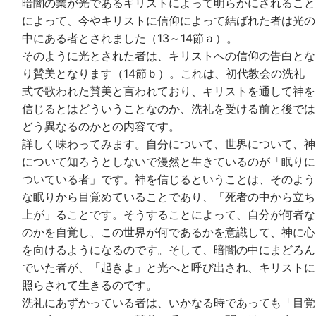
暗闇の業が光であるキリストによって明らかにされること
によって、今やキリストに信仰によって結ばれた者は光の
中にある者とされました（13～14節ａ）。
そのように光とされた者は、キリストへの信仰の告白とな
り賛美となります（14節ｂ）。これは、初代教会の洗礼
式で歌われた賛美と言われており、キリストを通して神を
信じるとはどういうことなのか、洗礼を受ける前と後では
どう異なるのかとの内容です。
詳しく味わってみます。自分について、世界について、神
について知ろうとしないで漫然と生きているのが「眠りに
ついている者」です。神を信じるということは、そのよう
な眠りから目覚めていることであり、「死者の中から立ち
上が」ることです。そうすることによって、自分が何者な
のかを自覚し、この世界が何であるかを意識して、神に心
を向けるようになるのです。そして、暗闇の中にまどろん
でいた者が、「起きよ」と光へと呼び出され、キリストに
照らされて生きるのです。
洗礼にあずかっている者は、いかなる時であっても「目覚