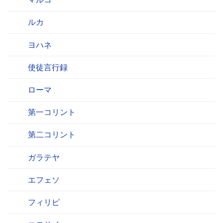
ルカ
ヨハネ
使徒言行録
ローマ
第一コリント
第二コリント
ガラテヤ
エフェソ
フィリピ