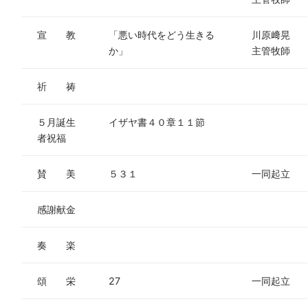
宣 教
「悪い時代をどう生きる
川原﨑晃
か」
主管牧師
祈 祷
５月誕生
イザヤ書４０章１１節
者祝福
賛 美
５３１
一同起立
感謝献金
奏 楽
頌 栄
27
一同起立