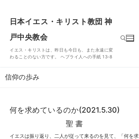
コ
日本イエス・キリスト教団 神
ン
テ
戸中央教会
ン
ツ
イエス・キリストは、昨日も今日も、また永遠に変
へ
わることのない方です。 ヘブライ人への手紙 13‐8
ス
検索:
キ
ッ
信仰の歩み
プ
何を求めているのか(2021.5.30)
聖 書
イエスは振り返り、二人が従って来るのを見て、「何を求