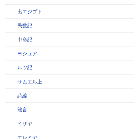
出エジプト
民数記
申命記
ヨシュア
ルツ記
サムエル上
詩編
箴言
イザヤ
エレミヤ