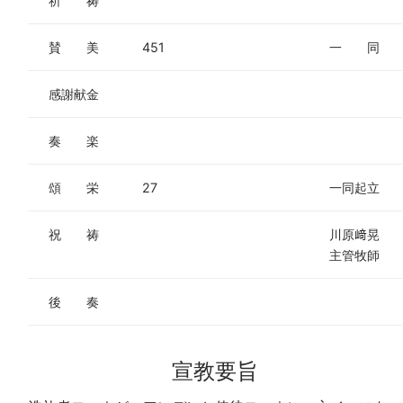
祈 祷
賛 美
451
一 同
感謝献金
奏 楽
頌 栄
27
一同起立
祝 祷
川原﨑晃
主管牧師
後 奏
宣教要旨