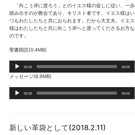
「向こう岸に渡ろう」とのイエス様の促しに従い、一歩
踏み出すのが教会であり、キリスト者です。イエス様はい
つもわたしたちと共におられます。だから大丈夫。イエス
様はわたしたちと共に向こう岸へと渡ってくださるお方な
のです。
聖書朗読(0.4MB)
音
00:00
00:00
声
メッセージ(8.9MB)
プ
レ
音
ー
00:00
00:00
声
ヤ
プ
ー
レ
ー
新しい革袋として(2018.2.11)
ヤ