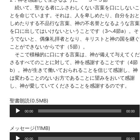
続いて、聖なる者にふさわしくない言葉を口にしないこ
とを命じています。それは、人を卑しめたり、自分をおと
しめたりする不品行な言葉、神の不名誉となるような言葉
を口に出してはいけないということです（3へ4節a）。そ
うでないと、偶像礼拝者となり、キリストと神の国を継ぐ
ことができないからです（5節）。
そこで積極的に口にする言葉は、神が備えて与えてくだ
さるすべてのことに対して、神を感謝することです（4節
b）。神が生きて働いておられることを信じて感謝し、神
は変わることのないお方であることに望みをおいて感謝
し、神が愛していてくださることを感謝するのです。
聖書朗読(0.5MB)
音
00:00
00:00
声
プ
メッセージ(11MB)
レ
音
ー
00:00
00:00