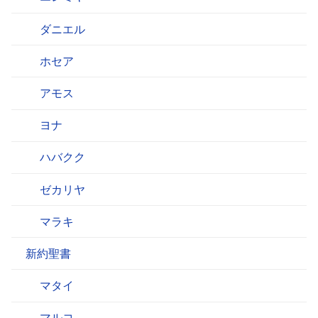
ダニエル
ホセア
アモス
ヨナ
ハバクク
ゼカリヤ
マラキ
新約聖書
マタイ
マルコ