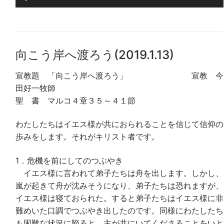
声
ヤ
プ
ー
レ
ー
向こう岸へ渡ろう(2019.1.13)
ヤ
ー
宣教題 「向こう岸へ渡ろう」 宣教 今
田好一牧師
聖 書 マルコ４章３５～４１節
わたしたちはイエス様が共におられることを信じて信仰の
歩みをします。それがキリスト者です。
1．危機を前にしてのつぶやき
イエス様に言われて弟子たちは舟を出します。しかし、
嵐が起きて舟が沈みそうになり、弟子たちは恐れますが、
イエス様は寝ておられた。すると弟子たちはイエス様に非
難めいた口調でつぶやき出したのです。同様にわたしたち
も困難な状況に陥ると、主が共にいてくださることをいと