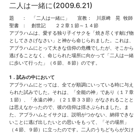
二人は一緒に(2009.6.21)
題 ： 「二人は一緒に」 宣教： 川原﨑 晃 牧師
聖書 ： 創世記 ２２章１節～１４節
アブラハムは、愛する独り子イサクを「焼き尽くす献げ物
としてささげなさい」と神から命じられました。これは、
アブラハムにとって大きな信仰の危機でしたが、そこから
逃げることなく、命じられた場所に向かって「二人は一緒
に歩いて行った」（６節、８節）のです。
1．試みの中において
アブラハムにとっては、全てが順調にいっている時に与え
られた試みでした。それは、「全能の神」であり（１７章
１節）、「永遠の神」（２１章３３節）がなされることと
は思えなかったので、彼の信仰は揺さぶられました。ま
た、アブラハムとイサクは、説明がつかない、納得できな
いことに逃げ出したいとの思いをもって、「その場所」
（４節、９節）に立ったのです。二人のうちどちらが欠け