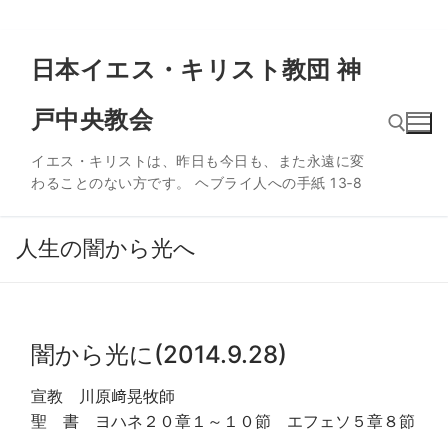
コ
日本イエス・キリスト教団 神
ン
テ
戸中央教会
ン
ツ
イエス・キリストは、昨日も今日も、また永遠に変
へ
わることのない方です。 ヘブライ人への手紙 13‐8
ス
検索:
キ
ッ
人生の闇から光へ
プ
闇から光に(2014.9.28)
宣教 川原﨑晃牧師
聖 書 ヨハネ２０章１～１０節 エフェソ５章８節