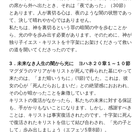
の席から外へ出たとき、それは「夜であった」（30節）
とあります。人が裏切る心は、夜のような闇の状態であっ
て、決して晴れやか心ではありません。
私たちは、神を裏切るという罪の暗闇の中を歩むことか
ら、光の中を歩み出す必要があります。そのために、神が
独り子イエス・キリストを十字架にお架けくださって救い
の道を開いてくださったのです。
3．未来なき人生の闇から光に ヨハネ２０章１～１０節
マグダラのマリアがキリストが死んで葬られた墓にやって
来たのは、「まだ暗いうちに」(1節)でした。これは、彼
女の心が「死んだらおしまいだ」との絶望感におおわれ、
その心が暗かったことを象徴しています。
キリストの復活がなかったら、私たちの未来に対する保証
も、手がかりもないことになります。しかし、感謝すべき
ことは、キリストは事実復活されたのです。十字架に死ん
で復活されたキリストを信じて結び合わされ、「光の子と
して」歩み出しましょう（エフェソ5章8節）。