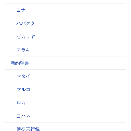
ヨナ
ハバクク
ゼカリヤ
マラキ
新約聖書
マタイ
マルコ
ルカ
ヨハネ
使徒言行録