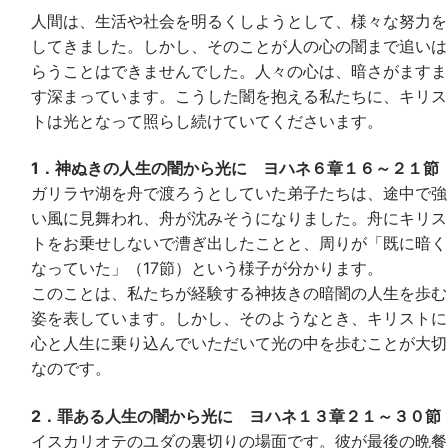
人間は、生活や社会を明るくしようとして、様々な努力を
してきました。しかし、そのことが人の心の闇まで追いは
らうことはできませんでした。人々の心は、暗さがますま
す深まっています。こうした闇を抱える私たちに、キリス
トは光となって照らし続けていてくださいます。
1．神ぬきの人生の闇から光に ヨハネ６章１６～２１節
ガリラヤ湖を舟で渡ろうとしていた弟子たちは、途中で強
い風に見舞われ、舟が沈みそうになりました。舟にキリス
トをお乗せしないで漕ぎ出したことと、周りが「既に暗く
なっていた」（17節）という様子が分かります。
このことは、私たちが経験する神抜きの暗闇の人生を歩む
姿を表しています。しかし、そのようなとき、キリストに
心と人生に乗り込んでいただいて光の中を歩むことが大切
なのです。
2．罪ある人生の闇から光に ヨハネ１３章２１～３０節
イスカリオテのユダの裏切りの場面です。彼が最後の晩餐