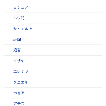
ヨシュア
ルツ記
サムエル上
詩編
箴言
イザヤ
エレミヤ
ダニエル
ホセア
アモス