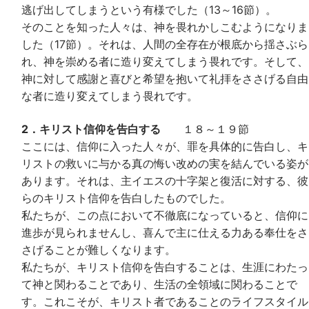
逃げ出してしまうという有様でした（13～16節）。
そのことを知った人々は、神を畏れかしこむようになりま
した（17節）。それは、人間の全存在が根底から揺さぶら
れ、神を崇める者に造り変えてしまう畏れです。そして、
神に対して感謝と喜びと希望を抱いて礼拝をささげる自由
な者に造り変えてしまう畏れです。
2．キリスト信仰を告白する
１８～１９節
ここには、信仰に入った人々が、罪を具体的に告白し、キ
リストの救いに与かる真の悔い改めの実を結んでいる姿が
あります。それは、主イエスの十字架と復活に対する、彼
らのキリスト信仰を告白したものでした。
私たちが、この点において不徹底になっていると、信仰に
進歩が見られませんし、喜んで主に仕える力ある奉仕をさ
さげることが難しくなります。
私たちが、キリスト信仰を告白することは、生涯にわたっ
て神と関わることであり、生活の全領域に関わることで
す。これこそが、キリスト者であることのライフスタイル