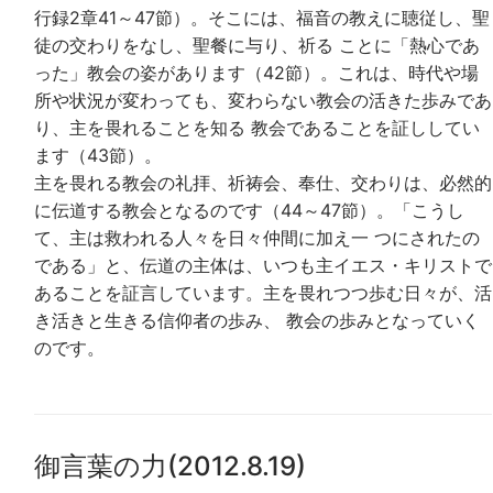
行録2章41～47節）。そこには、福音の教えに聴従し、聖
徒の交わりをなし、聖餐に与り、祈る ことに「熱心であ
った」教会の姿があります（42節）。これは、時代や場
所や状況が変わっても、変わらない教会の活きた歩みであ
り、主を畏れることを知る 教会であることを証ししてい
ます（43節）。
主を畏れる教会の礼拝、祈祷会、奉仕、交わりは、必然的
に伝道する教会となるのです（44～47節）。「こうし
て、主は救われる人々を日々仲間に加え一 つにされたの
である」と、伝道の主体は、いつも主イエス・キリストで
あることを証言しています。主を畏れつつ歩む日々が、活
き活きと生きる信仰者の歩み、 教会の歩みとなっていく
のです。
御言葉の力(2012.8.19)