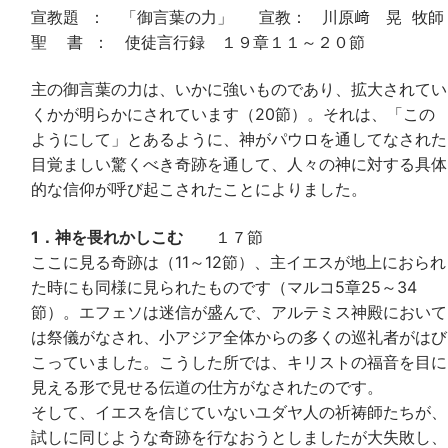
宣教題 ： 「御言葉の力」 宣教： 川原﨑 晃 牧師
聖 書 ： 使徒言行録 １９章１１～２０節
主の御言葉の力は、いかに強いものであり、拡大されてい
くかが明らかにされています（20節）。それは、「この
ようにして」とあるように、神がパウロを通してなされた
目覚ましい驚くべき奇跡を通して、人々の神に対する具体
的な信仰が呼び起こされたことによりました。
1．神を畏れかしこむ
１７節
ここに見る奇跡は（11～12節）、主イエスが地上におられ
た時にも同様に見られたものです（マルコ5章25～34
節）。エフェソは迷信が盛んで、アルテミス神殿において
は祭儀がなされ、小アジア全体からの多くの巡礼者がはび
こっていました。こうした所では、キリストの福音を目に
見える形で見せる伝道の仕方がなされたのです。
そして、イエスを信じていないユダヤ人の祈祷師たちが、
試しに同じような奇跡を行なおうとしましたが大失敗し、