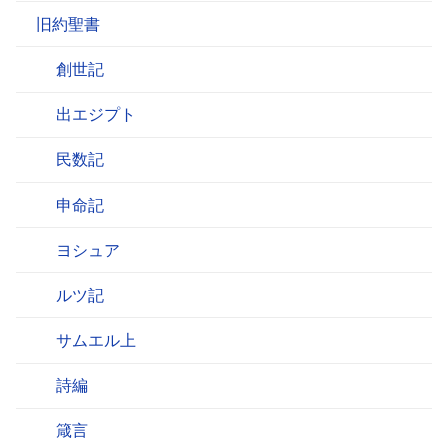
旧約聖書
創世記
出エジプト
民数記
申命記
ヨシュア
ルツ記
サムエル上
詩編
箴言