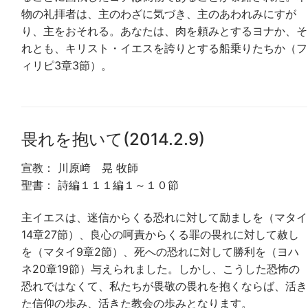
物の礼拝者は、主のわざに気づき、主のあわれみにすが
り、主をおそれる。あなたは、肉を頼みとするヨナか、そ
れとも、キリスト・イエスを誇りとする船乗りたちか（フ
ィリピ3章3節）。
畏れを抱いて(2014.2.9)
宣教： 川原﨑 晃 牧師
聖書： 詩編１１１編１～１０節
主イエスは、迷信からくる恐れに対して励ましを（マタイ
14章27節）、良心の呵責からくる罪の畏れに対して赦し
を（マタイ9章2節）、死への恐れに対して勝利を（ヨハ
ネ20章19節）与えられました。しかし、こうした恐怖の
恐れではなくて、私たちが畏敬の畏れを抱くならば、活き
た信仰の歩み、活きた教会の歩みとなります。