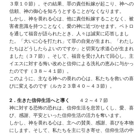
３章１０節）。その結果、罪の責任転嫁が起こり、神への
信頼、神の御心を知ろうとすることがなくなります。
しかし、神を畏れる心は、他に責任転嫁することなく、被
害者意識を持つことなく、愛の神に近づかせます。ペトロ
を通して福音が語られたとき、人々は誠実に応答しまし
た。「大いに心を打たれ」て罪の自覚が生まれ、「わたし
たちはどうしたらよいのですか」と切実な求道心が生まれ
ました（３７節）。そして、福音を受け入れて回心し、主
イエスに対する悔い改めと信仰による洗礼の恵みに与かっ
たのです（３８～４１節）。
このように、主なる神への畏れの心は、私たちを救いの喜
びに変えるのです（ルカ２３章４０～４３節）。
2．生きた信仰生活へと導く
４２～４７節
神に対する恐怖の恐れは、信仰生活を息苦しくし、愛、喜
び、感謝、平安といった信仰生活の活力を奪います。
しかし、神を畏れる心は、主への賛美、感謝、喜びを本物
にします。そして、私たちを主に引き寄せ、信仰生活の中