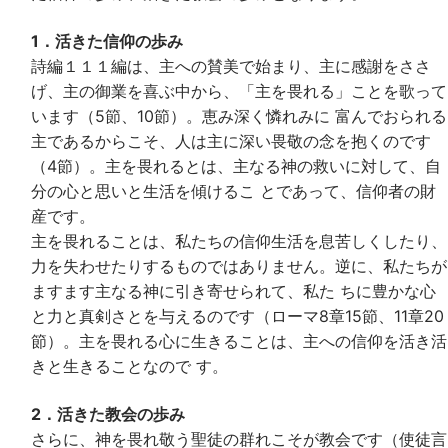
1．活きた信仰の歩み
詩編１１１編は、主への賛美で始まり、主に感謝をささ
げ、主の御業を喜ぶ中から、「主を畏れる」ことを歌って
います（5節、10節）。恵み深く憐れみに 富んでおられる
主であるからこそ、人は主に深い畏敬の念を抱くのです
（4節）。主を畏れるとは、主なる神の救いに対して、自
分の心と思いと生活を傾けるこ とであって、信仰者の財
産です。
主を畏れることは、私たちの信仰生活を息苦しくしたり、
力を失わせたりするものではありません。逆に、私たちが
ますます主なる神に引き寄せられて、私た ちに豊かな心
と力と真剣さとを与えるのです（ローマ8章15節、11章20
節）。主を畏れる心に生きることは、主への信仰を活き活
きと生きることなので す。
2．活きた教会の歩み
さらに、神を畏れ敬う聖徒の群れこそが教会です（使徒言