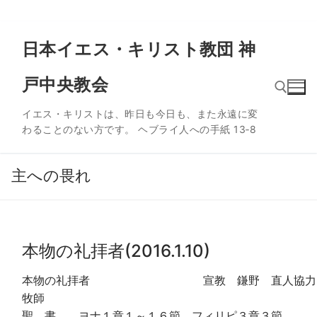
コ
日本イエス・キリスト教団 神
ン
テ
戸中央教会
ン
ツ
イエス・キリストは、昨日も今日も、また永遠に変
へ
わることのない方です。 ヘブライ人への手紙 13‐8
ス
検索:
キ
ッ
主への畏れ
プ
本物の礼拝者(2016.1.10)
本物の礼拝者 宣教 鎌野 直人協力
牧師
聖 書 ヨナ１章１～１６節 フィリピ３章３節