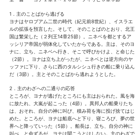
1．主のことばから逃げる
ヨナはヤロブアム二世の時代（紀元前8世紀）、イスラエ
ルの拡張を預言した。そして、そのことばのとおり、北王
国は繁栄した（２列王14章25節）。ニネベを都とするア
ッシリア帝国が弱体化していたからである。主は、そのヨ
ナに、立ち、ニネベへ行き、そこで呼びかけよ、と命じた
（2節）。ヨナは立ち上がったが、ニネベとは逆方向のヤ
ッファに下り、さらに西のタルシシュ行きの船に乗り込ん
だ（3節）。主とそのことばから逃れようとした。
2．主のわざへの二通りの応答
ところが、ヨナが逃げたところにも主はおられた。風を海
に放たれ、大嵐が起こった（4節）。異邦人の船乗りたち
は、おそれ、自分の神に叫び、積み荷を海に投げ捨てはじ
めた。ところが、ヨナは船底へと下り、寝ころび、夢の世
界へと降っていった（5節）。船長は、立ち、自分の神に
叫べ、と命ずるが、ヨナは聞こうとはしない。主のわざで