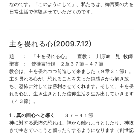
なのです。「このようにして」、私たちは、御言葉の力を
日常生活で体験させていただくのです。
主を畏れる心(2009.7.12)
題 ： 「主を畏れる心」 宣教： 川原﨑 晃 牧師
聖書 ： 使徒言行録 ２章３７節～４７節
教会は、主を畏れつつ前進して来ました（９章３１節）。
主を畏れる心が、恐れることを失った鈍感さから解き放
ち、恐怖に対しては勝利させてくれます。そして、主を畏
れる心は、生き生きとした信仰生活を生み出していきます
（４３節）。
1．真の回心へと導く
３７～４１節
神に対する恐怖の恐れは、神から離れようとしたり、神抜
きで生きていこうと願ったりするようになります（創世記