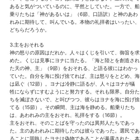
あると気がついているのに、平然としていた。一方で、船
乗りたちは「神があるいは」（6節、口語訳）と神のあわ
れみに期待して、叫んでいる。本物の礼拝者はいったい、
どちらだろうか。
3.主をおそれる
神の怒りの原因はだれか。人々はくじを引いて、御旨を求
めた。くじは見事にヨナに当たる。「海と陸とを創造され
た天の神、主」（9節）をおそれる、と語る彼にはわかっ
ていた。自分を海に投げ捨てれば、主は怒りをとどめ、海
は凪ぐ（12節）。ヨナは冷静に語るが、人々はヨナが犠
牲にならずにすむようにと努力する。それも限界。自分た
ちを滅ぼさないで、と叫びつつ、彼らはヨナを海に投げ捨
てる（15節）。その瞬間、主は海を静める。船乗りたち
は、あわれみの主をおそれ、礼拝をする（16節）。
主をおそれ、そのことばを守ったのは異邦人たちであっ
た。主のあわれみに期待したのは彼らであった。選民であ
ることに固執したヨナは偽物であることが暴露された。本