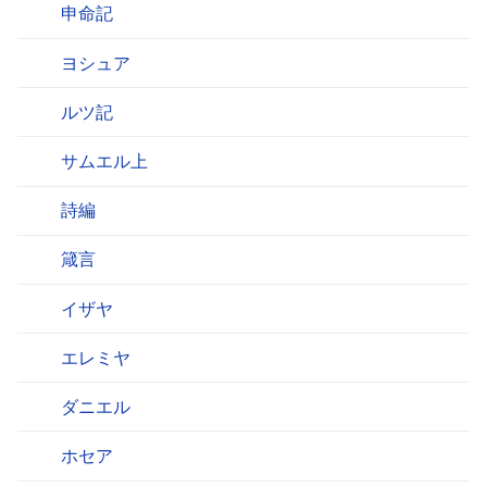
申命記
ヨシュア
ルツ記
サムエル上
詩編
箴言
イザヤ
エレミヤ
ダニエル
ホセア