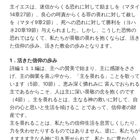
主イエスは、迷信からくる恐れに対して励ましを（マタイ
14章27節）、良心の呵責からくる罪の畏れに対して赦し
を（マタイ9章2節）、死への恐れに対して勝利を（ヨハ
ネ20章19節）与えられました。しかし、こうした恐怖の
恐れではなくて、私たちが畏敬の畏れを抱くならば、活き
た信仰の歩み、活きた教会の歩みとなります。
1．活きた信仰の歩み
詩編１１１編は、主への賛美で始まり、主に感謝をささ
げ、主の御業を喜ぶ中から、「主を畏れる」ことを歌って
います（5節、10節）。恵み深く憐れみに 富んでおられる
主であるからこそ、人は主に深い畏敬の念を抱くのです
（4節）。主を畏れるとは、主なる神の救いに対して、自
分の心と思いと生活を傾けるこ とであって、信仰者の財
産です。
主を畏れることは、私たちの信仰生活を息苦しくしたり、
力を失わせたりするものではありません。逆に、私たちが
ますます主なる神に引き寄せられて、私た ちに豊かな心