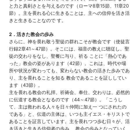
と力と真剣さとを与えるのです（ローマ8章15節、11章20
節）。主を畏れる心に生きることは、主への信仰を活き活
きと生きることなので す。
2．活きた教会の歩み
さらに、神を畏れ敬う聖徒の群れこそが教会です（使徒言
行録2章41～47節）。そこには、福音の教えに聴従し、聖
徒の交わりをなし、聖餐に与り、祈る ことに「熱心であ
った」教会の姿があります（42節）。これは、時代や場
所や状況が変わっても、変わらない教会の活きた歩みであ
り、主を畏れることを知る 教会であることを証ししてい
ます（43節）。
主を畏れる教会の礼拝、祈祷会、奉仕、交わりは、必然的
に伝道する教会となるのです（44～47節）。「こうし
て、主は救われる人々を日々仲間に加え一 つにされたの
である」と、伝道の主体は、いつも主イエス・キリストで
あることを証言しています。主を畏れつつ歩む日々が、活
き活きと生きる信仰者の歩み、 教会の歩みとなっていく