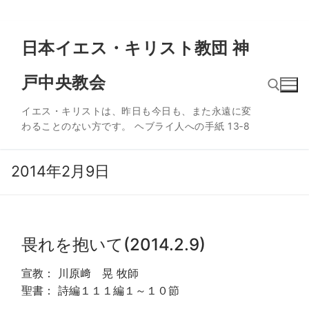
コ
日本イエス・キリスト教団 神
ン
テ
戸中央教会
ン
ツ
イエス・キリストは、昨日も今日も、また永遠に変
へ
わることのない方です。 ヘブライ人への手紙 13‐8
ス
検索:
キ
ッ
2014年2月9日
プ
畏れを抱いて(2014.2.9)
宣教： 川原﨑 晃 牧師
聖書： 詩編１１１編１～１０節