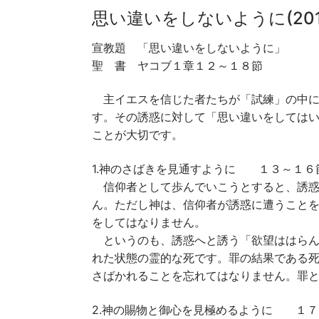
思い違いをしないように(2017.
宣教題 「思い違いをしないように」 
聖 書 ヤコブ１章１２～１８節
主イエスを信じた者たちが「試練」の中に
す。その誘惑に対して「思い違いをしてはい
ことが大切です。
1.神のさばきを見通すように １３～１６
信仰者として歩んでいこうとすると、誘惑
ん。ただし神は、信仰者が誘惑に遭うこと
をしてはなりません。
というのも、誘惑へと誘う「欲望ははらん
れた状態の霊的な死です。罪の結果である
さばかれることを忘れてはなりません。罪
2.神の賜物と御心を見極めるように １７