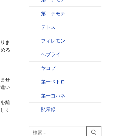
第二テモテ
テトス
フィレモン
ありま
極める
ヘブライ
ヤコブ
りませ
第一ペトロ
い違い
第一ヨハネ
神を離
黙示録
正しく
検