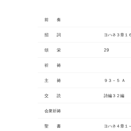
ー
ヤ
ー
前 奏
招 詞
ヨハネ３章１
頌 栄
29
祈 祷
主 祷
９３－５ Ａ
交 読
詩編３２編
会衆祈祷
聖 書
ヨハネ４章１