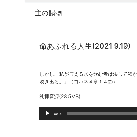
主の賜物
命あふれる人生(2021.9.19)
しかし、私が与える水を飲む者は決して渇
湧き出る。」（ヨハネ４章１４節）
礼拝音源(28.5MB)
音
00:00
声
プ
レ