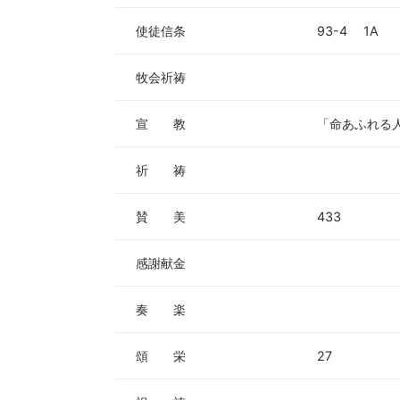
使徒信条
93-4 1A
牧会祈祷
宣 教
「命あふれる人
祈 祷
賛 美
433
感謝献金
奏 楽
頌 栄
27