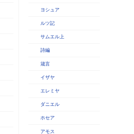
。
ヨシュア
ルツ記
サムエル上
詩編
箴言
イザヤ
エレミヤ
ダニエル
ホセア
アモス