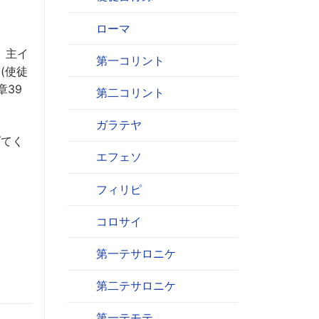
ローマ
、主イ
第一コリント
(使徒
章39
第二コリント
ガラテヤ
げてく
エフェソ
フィリピ
コロサイ
第一テサロニケ
第二テサロニケ
第一テモテ