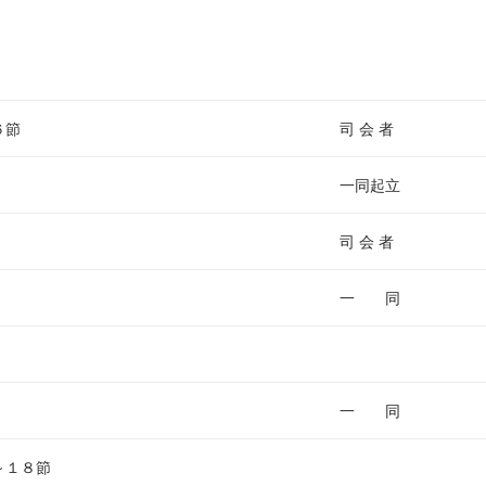
ム
調
節
に
は
６節
司 会 者
上
下
一同起立
矢
印
司 会 者
キ
ー
一 同
を
使
っ
て
一 同
く
だ
～１８節
さ