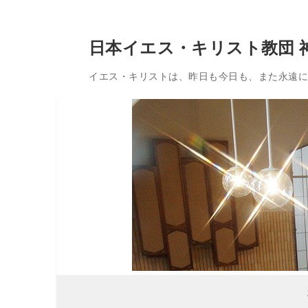
コ
日本イエス・キリスト教団 
ン
テ
イエス・キリストは、昨日も今日も、また永遠に変
ン
ツ
へ
ス
キ
ッ
プ