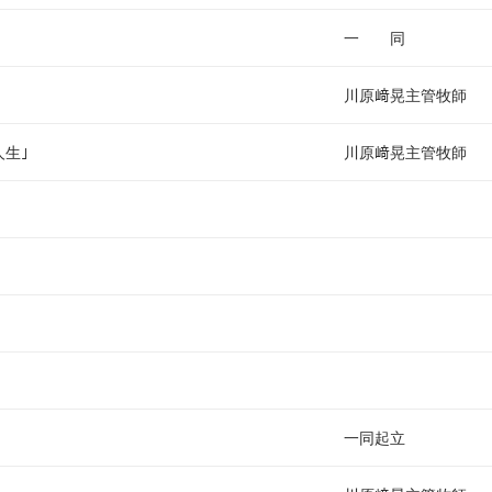
い
一 同
川原﨑晃主管牧師
生｣
川原﨑晃主管牧師
一同起立