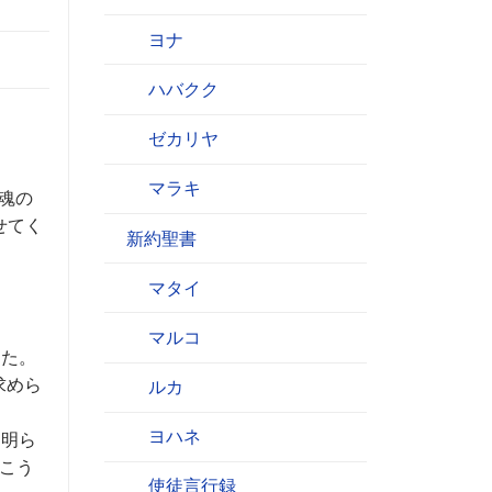
ヨナ
ハバクク
ゼカリヤ
マラキ
魂の
せてく
新約聖書
マタイ
マルコ
した。
求めら
ルカ
ヨハネ
を明ら
導こう
使徒言行録