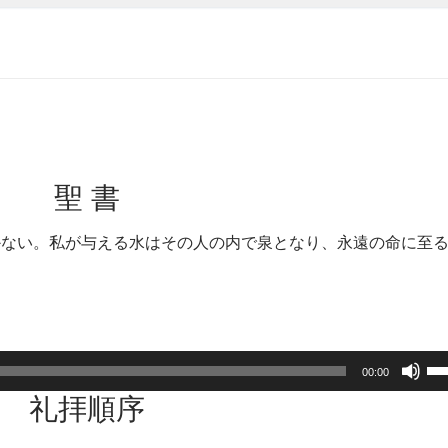
聖 書
かない。私が与える水はその人の内で泉となり、永遠の命に至
ボ
00:00
リ
礼拝順序
ュ
ー