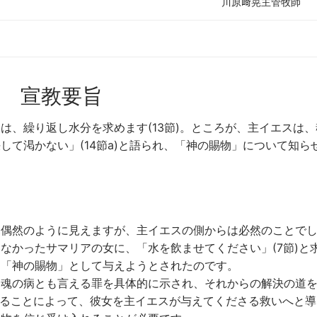
川原﨑晃主管牧師
宣教要旨
は、繰り返し水分を求めます(13節)。ところが、主イエスは、
して渇かない」(14節a)と語られ、「神の賜物」について知ら
見偶然のように見えますが、主イエスの側からは必然のことで
なかったサマリアの女に、「水を飲ませてください」(7節)と
を「神の賜物」として与えようとされたのです。
た魂の病とも言える罪を具体的に示され、それからの解決の道
うすることによって、彼女を主イエスが与えてくださる救いへと