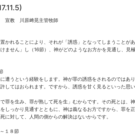
11.5)
宣教 川原﨑晃主管牧師
置かれることにより、それが「誘惑」となってしまうことが
けません」し（16節）、神がどのようなお方かを見通し、見
節
に遭うという経験をします。神が罪の誘惑をされるのではあ
を許してはおられます。ですから、誘惑を甘く見るといった思
で罪を生み、罪が熟して死を生」むからです。その死とは、
死をしっかり見通すとともに、神は義なるお方ですから、罪を
と死に対して、人間の側からの解決はないからです。
～１８節