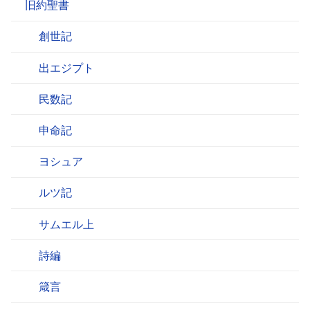
旧約聖書
創世記
出エジプト
民数記
申命記
ヨシュア
ルツ記
サムエル上
詩編
箴言