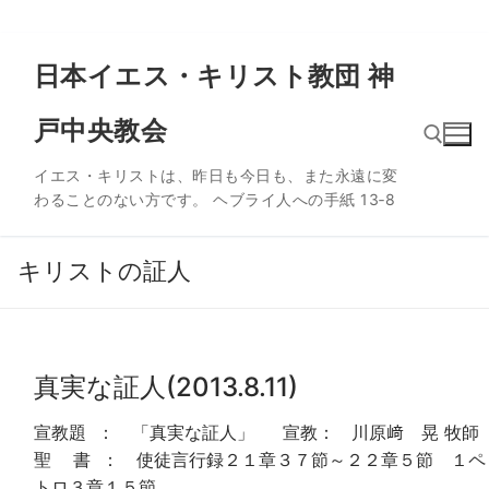
コ
日本イエス・キリスト教団 神
ン
テ
戸中央教会
ン
ツ
イエス・キリストは、昨日も今日も、また永遠に変
へ
わることのない方です。 ヘブライ人への手紙 13‐8
ス
検索:
キ
ッ
キリストの証人
プ
真実な証人(2013.8.11)
宣教題 ： 「真実な証人」 宣教： 川原﨑 晃 牧師
聖 書 ： 使徒言行録２１章３７節～２２章５節 １ペ
トロ３章１５節