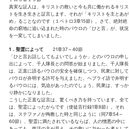
真実な証人は、キリストの救いと今も共に働かれるキリス
トを生き生きと証言します。それが「キリストを主とあが
め」ることなのです（１ペトロ3章15節）。さて、絶対絶
命の窮地に追い込まれた時のパウロの「ひと言」が、状況
を一変してしまいました。
1．聖霊によって
21章37～40節
「ひと言お話ししてもよいでしょうか」とのパウロの申し
出によって、千人隊長との問答が始まりました。千人隊長
は、正直に語るパウロの安全を確保しつつ、民衆に対して
パウロが弁明する許可を与えました。ヘブライ語で弁明す
るパウロには、気迫があったのでしょう。民衆は、すっか
り静かになりました。
こうした正直な証言は、驚くべき力を持っています。全て
は、聖霊によったからです（使徒言行録1章8節）。それ
は、ステファノが殉教した時と同じように（同7章54～
60節）、聖霊に満たされているならば、人の憎悪の中に
あっても、復活の主が見え、その救いに与かった者として