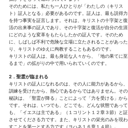
そのためには、私たち一人ひとりが「わたしの（キリス
ト）証人となる」必要があるのです。証人は、最も説得力
を持つ事実を証言します。それは、キリストの十字架と復
活の出来事の証人であり、その十字架と復活が自分の生涯
にどのような変革をもたらしたかの証人です。そのため
に、しばしば不利で危険な立場に立たされることがあった
り、キリストのゆえに殉教することもあるのです。
キリストの証人は、最も身近な人々から、「地の果てに至
るまで」の拡がりの中で用いられていくのです。
2．聖霊が臨まれる
キリストの証人になれるのは、その人に能力があるから、
訓練を受けたから、熱心であるからではありません。その
秘訣は、「聖霊が降る」ことによって「力を受ける」から
です。それは、いつでも、どこでも、どんな状態であって
も、「イエスは主である」（１コリント１２章３節）と証
させてくださる力です。また、キリストの栄光のみを現わ
すことを第一とする力です（ヨハネ１６章１４節）。