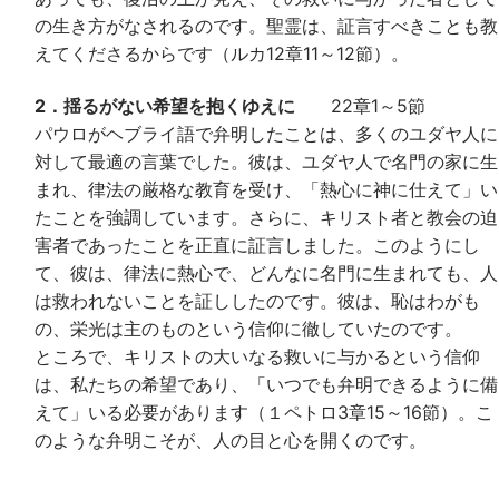
の生き方がなされるのです。聖霊は、証言すべきことも教
えてくださるからです（ルカ12章11～12節）。
2．揺るがない希望を抱くゆえに
22章1～5節
パウロがヘブライ語で弁明したことは、多くのユダヤ人に
対して最適の言葉でした。彼は、ユダヤ人で名門の家に生
まれ、律法の厳格な教育を受け、「熱心に神に仕えて」い
たことを強調しています。さらに、キリスト者と教会の迫
害者であったことを正直に証言しました。このようにし
て、彼は、律法に熱心で、どんなに名門に生まれても、人
は救われないことを証ししたのです。彼は、恥はわがも
の、栄光は主のものという信仰に徹していたのです。
ところで、キリストの大いなる救いに与かるという信仰
は、私たちの希望であり、「いつでも弁明できるように備
えて」いる必要があります（１ペトロ3章15～16節）。こ
のような弁明こそが、人の目と心を開くのです。