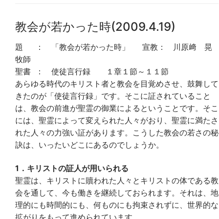
教会が若かった時(2009.4.19)
題 ： 「教会が若かった時」 宣教： 川原﨑 晃
牧師
聖書 ： 使徒言行録 １章１節～１１節
あらゆる時代のキリスト者と教会を目覚めさせ、鼓舞して
きたのが「使徒言行録」です。そこに証されていること
は、教会の前進が聖霊の御業によるということです。そこ
には、聖霊によって変えられた人々がおり、聖霊に満たさ
れた人々の力強い証があります。こうした教会の若さの秘
訣は、いったいどこにあるのでしょうか。
1．キリストの証人が用いられる
聖霊は、キリストに贖われた人々とキリストの体である教
会を通して、今も働きを継続しておられます。それは、地
理的にも時間的にも、何ものにも拘束されずに、世界的な
拡がりをもって進められています。