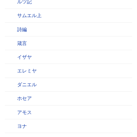
ルツ記
サムエル上
詩編
箴言
イザヤ
エレミヤ
ダニエル
ホセア
アモス
ヨナ