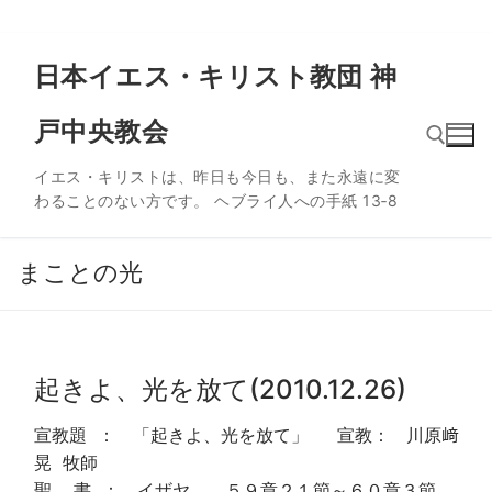
コ
日本イエス・キリスト教団 神
ン
テ
戸中央教会
ン
ツ
イエス・キリストは、昨日も今日も、また永遠に変
へ
わることのない方です。 ヘブライ人への手紙 13‐8
ス
検索:
キ
ッ
まことの光
プ
起きよ、光を放て(2010.12.26)
宣教題 ： 「起きよ、光を放て」 宣教： 川原﨑
晃 牧師
聖 書 ： イザヤ ５９章２１節～６０章３節