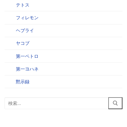
テトス
フィレモン
ヘブライ
ヤコブ
第一ペトロ
第一ヨハネ
黙示録
検
索: