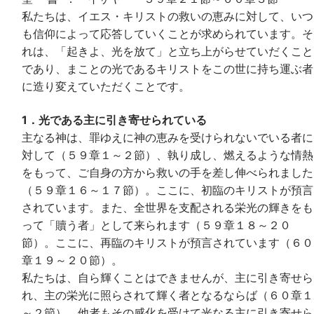
私たちは、イエス・キリストの救いの恵みに対して、いつ
も信仰によって応答していくことが求められています。そ
れは、「起きよ、光を放て」と立ち上がらせていだくこと
であり、まことの光であるキリストをこの世に持ち運ぶ者
に造り変えていただくことです。
1．光である主に引き寄せられている
主なる神は、罪ゆえに神の恵みを受けられないでいる者に
対して（５９章１～２節）、執り成し、燃えるような情熱
をもって、ご自身の方から救いの手を差し伸べられました
（５９章１６～１７節）。ここに、初臨のキリストが預言
されています。また、全世界を支配される栄光の輝きをも
って「贖う者」として来られます（５９章１８～２０
節）。ここに、再臨のキリストが預言されています（６０
章１９～２０節）。
私たちは、自ら輝くことはできませんが、主に引き寄せら
れ、主の栄光に照らされて輝く者となるならば（６０章１
～２節）、他者もその感化を受けて光なる主に引き寄せら