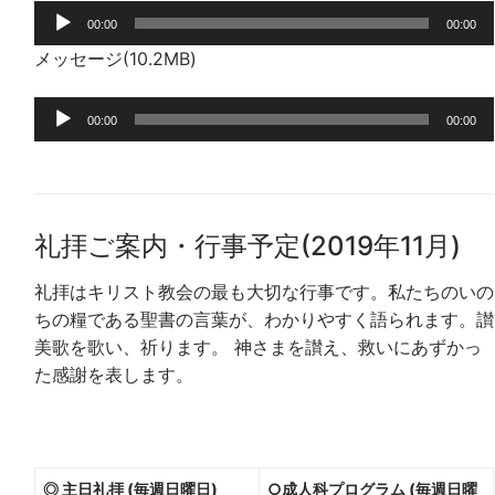
音
00:00
00:00
声
メッセージ(10.2MB)
プ
レ
音
ー
00:00
00:00
声
ヤ
プ
ー
レ
ー
礼拝ご案内・行事予定(2019年11月)
ヤ
ー
礼拝はキリスト教会の最も大切な行事です。私たちのいの
ちの糧である聖書の言葉が、わかりやすく語られます。讃
美歌を歌い、祈ります。 神さまを讃え、救いにあずかっ
た感謝を表します。
◎ 主日礼拝 (毎週日曜日)
○成人科プログラム (毎週日曜