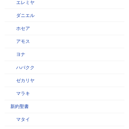
エレミヤ
ダニエル
ホセア
アモス
ヨナ
ハバクク
ゼカリヤ
マラキ
新約聖書
マタイ