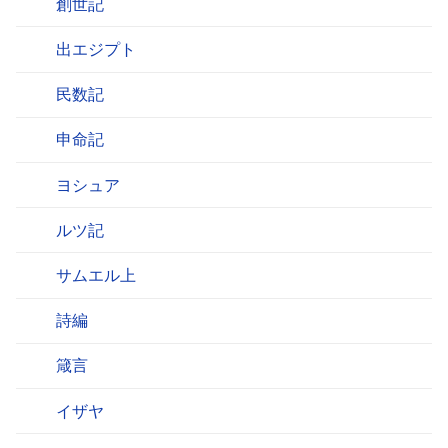
創世記
出エジプト
民数記
申命記
ヨシュア
ルツ記
サムエル上
詩編
箴言
イザヤ