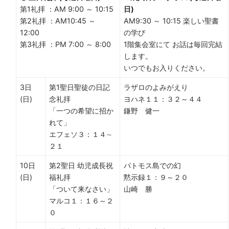
第1礼拝 ：AM 9:00 ～ 10:15
日)
第2礼拝 ：AM10:45 ～
AM9:30 ～ 10:15 楽しい聖書
12:00
の学び
第3礼拝 ：PM 7:00 ～ 8:00
1階集会室にて お話は毎回完結
します。
いつでもお入りください。
3日
第1聖日聖徒の日記
ラザロのよみがえり
(日)
念礼拝
ヨハネ１１：３２～４４
「一つの希望に招か
鎌野 健一
れて」
エフェソ３：１４∼
２１
10日
第2聖日 幼児成長祝
パトモス島での幻
(日)
福礼拝
黙示録１：９～２０
「ついて来なさい」
山崎 勝
マルコ１：１６～２
０