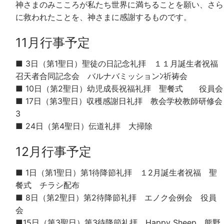
神さまのみこころが私たち世界に満ちることを願い、さら
に救われたことを、神さまに感謝するものです。
11月行事予定
■ 3日（第1聖日）聖徒の日記念礼拝 １１月誕生者祝福
召天者合同記念会 バルナバミッションﾝ祈祷会
■ 10日（第2聖日）幼児成長祝福礼拝 聖餐式 役員会
■ 17日（第3聖日）収穫感謝日礼拝 教会学校教師研修会
3
■ 24日（第4聖日）伝道礼拝 大掃除
12月行事予定
■ 1日（第1聖日）第1待降節礼拝 １2月誕生者祝福 聖
餐式 チラシ配布
■ 8日（第2聖日）第2待降節礼拝 エノク会例会 役員
会
■15日（第3聖日）第3待降節礼拝 Happy Sheep 熊野