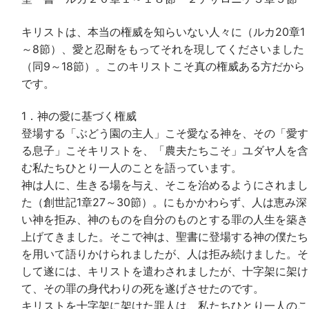
キリストは、本当の権威を知らいない人々に（ルカ20章1
～8節）、愛と忍耐をもってそれを現してくださいました
（同9～18節）。このキリストこそ真の権威ある方だから
です。
1．神の愛に基づく権威
登場する「ぶどう園の主人」こそ愛なる神を、その「愛す
る息子」こそキリストを、「農夫たちこそ」ユダヤ人を含
む私たちひとり一人のことを語っています。
神は人に、生きる場を与え、そこを治めるようにされまし
た（創世記1章27～30節）。にもかかわらず、人は恵み深
い神を拒み、神のものを自分のものとする罪の人生を築き
上げてきました。そこで神は、聖書に登場する神の僕たち
を用いて語りかけられましたが、人は拒み続けました。そ
して遂には、キリストを遣わされましたが、十字架に架け
て、その罪の身代わりの死を遂げさせたのです。
キリストを十字架に架けた罪人は、私たちひとり一人のこ