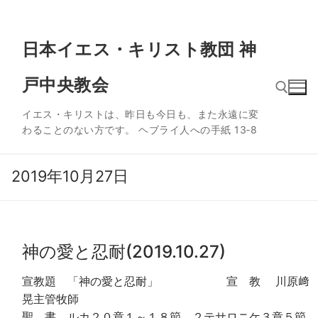
コ
日本イエス・キリスト教団 神
ン
テ
戸中央教会
ン
ツ
イエス・キリストは、昨日も今日も、また永遠に変
へ
わることのない方です。 ヘブライ人への手紙 13‐8
ス
検索:
キ
ッ
2019年10月27日
プ
神の愛と忍耐(2019.10.27)
宣教題 「神の愛と忍耐」 宣 教 川原﨑
晃主管牧師
聖 書 ルカ２０章１～１８節 ２テサロニケ３章５節