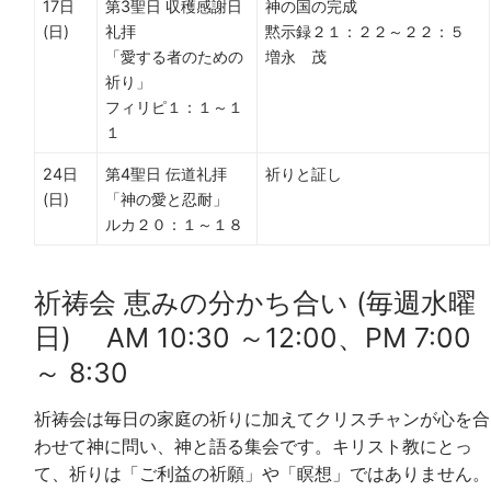
17日
第3聖日 収穫感謝日
神の国の完成
(日)
礼拝
黙示録２１：２２～２２：５
「愛する者のための
増永 茂
祈り」
フィリピ１：１～１
１
24日
第4聖日 伝道礼拝
祈りと証し
(日)
「神の愛と忍耐」
ルカ２０：１～１８
祈祷会 恵みの分かち合い (毎週水曜
日) AM 10:30 ～12:00、PM 7:00
～ 8:30
祈祷会は毎日の家庭の祈りに加えてクリスチャンが心を合
わせて神に問い、神と語る集会です。キリスト教にとっ
て、祈りは「ご利益の祈願」や「瞑想」ではありません。