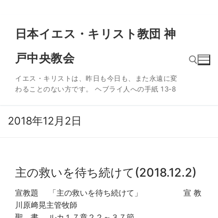
コ
日本イエス・キリスト教団 神
ン
テ
戸中央教会
ン
ツ
イエス・キリストは、昨日も今日も、また永遠に変
へ
わることのない方です。 ヘブライ人への手紙 13‐8
ス
検索:
キ
ッ
2018年12月2日
プ
主の救いを待ち続けて(2018.12.2)
宣教題 「主の救いを待ち続けて」 宣 教
川原﨑晃主管牧師
聖 書 ルカ１７章２２～３７節