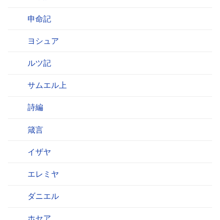
申命記
ヨシュア
ルツ記
サムエル上
詩編
箴言
イザヤ
エレミヤ
ダニエル
ホセア