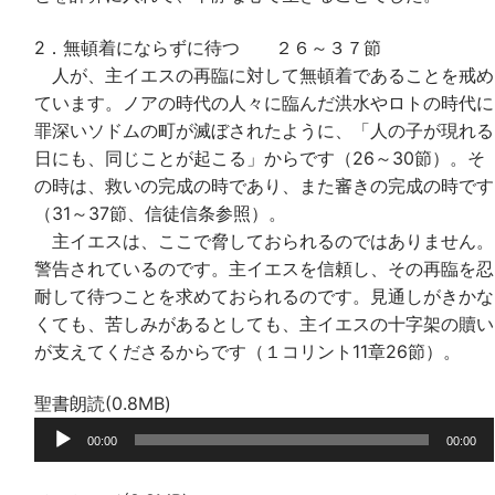
2．無頓着にならずに待つ ２６～３７節
人が、主イエスの再臨に対して無頓着であることを戒め
ています。ノアの時代の人々に臨んだ洪水やロトの時代に
罪深いソドムの町が滅ぼされたように、「人の子が現れる
日にも、同じことが起こる」からです（26～30節）。そ
の時は、救いの完成の時であり、また審きの完成の時です
（31～37節、信徒信条参照）。
主イエスは、ここで脅しておられるのではありません。
警告されているのです。主イエスを信頼し、その再臨を忍
耐して待つことを求めておられるのです。見通しがきかな
くても、苦しみがあるとしても、主イエスの十字架の贖い
が支えてくださるからです（１コリント11章26節）。
聖書朗読(0.8MB)
音
00:00
00:00
声
プ