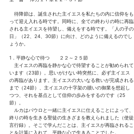
待降節は、誕生された主イエスを私たちの内に信仰をも
って迎え入れる時です。同時に、全ての終わりの時に再臨
される主イエスを待望し、備えをする時です。「人の子の
日」（22、24、30節）に向け、どのように備えるのでし
ょうか。
1．平静な心で待つ ２２～２５節
主イエスの再臨を静かな心で待望することが勧められて
います（23節）。思いがけない時突然に、必ず主イエス
の再臨があります。主イエスの大いなる救いが完成される
まで（24節）、主イエスの十字架の贖いの御業を想起し
つつ、それを基点として信仰の歩みをするのです（25
節）。
ルカはパウロと一緒に主イエスに仕えることによって、
終りの時を生きる聖徒の生きざまを教えられました（使徒
言行録）。そこで学んだことは、主イエスが再臨されるこ
とを計算に入れて、平静な心で生きることでした。