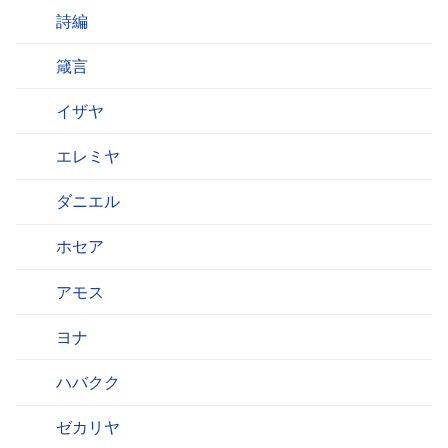
詩編
箴言
イザヤ
エレミヤ
ダニエル
ホセア
アモス
ヨナ
ハバクク
ゼカリヤ