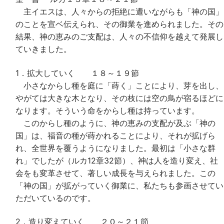
主イエスは、人々からの拒絶に遭いながらも「神の国」
のことを宣ベ伝えられ、その御業を進められました。その
結果、神の恵みのご支配は、人々の不信仰を越えて発展し
ていきました。
1．拡大していく １８～１９節
小さなからし種を庭に「蒔く」ことにより、芽を出し、
やがては大きな木となり、その枝には空の鳥が宿るほどに
なります。そういう命をからし種は持っています。
このからし種のように、神の恵みの支配が及ぶ「神の
国」は、福音の種が蒔かれることにより、それが拡げら
れ、全世界を覆うようになりました。最初は「小さな群
れ」でしたが（ルカ12章32節）、神は人を造り変え、社
会をも変革させて、著しい成長を与えられました。この
「神の国」が拡がっていく御業に、私たちも参画させてい
ただいているのです。
2．造り変えていく ２０～２１節