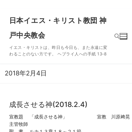
コ
日本イエス・キリスト教団 神
ン
テ
戸中央教会
ン
ツ
イエス・キリストは、昨日も今日も、また永遠に変
へ
わることのない方です。 ヘブライ人への手紙 13‐8
ス
検索:
キ
ッ
2018年2月4日
プ
成長させる神(2018.2.4)
宣教題 「成長させる神」 宣教 川原﨑晃
主管牧師
聖 書 ルカ１３章１８～２１節