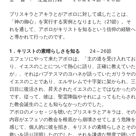
プリスキラとアキラとがアポロに対して成したことは、
「神の御心」を実行する実例となりました（21節）。そ
れを通して、アポロがキリストを知るという信仰の経験へ
と導かれて行ったのです。
1．キリストの素晴らしさを知る
24～26節
エフェソにやって来たアポロは、「主の道を受け入れてお
り、イエスのことについて熱心に語り、正確に教えていた
が」、それはバプテスマのヨハネが語っていたガリラヤの
イエスのことであり、エルサレムで十字架に架かられ、三
日目に復活され、昇天されたイエスのことではなかったの
です。従って、彼は、聖霊降臨やそれによってもたらされ
た教会誕生のことも知らなかったのでした。
アポロのメッセ－ジを聴いたプリスキラとアキラは、その
内容がエフェソの教会を根底から崩壊させてしまう危険を
感じて、個人的に彼を招き、キリストの素晴らしさとその
救いを語り説明したのでした。それを謙虚な態度で聴いて