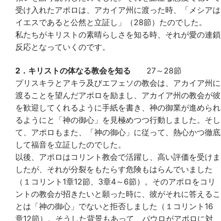
受け入れたアポロは、アカイア州に渡った時、「メシアは
イエスであると公然と立証し」（28節）たのでした。
私たちがキリストの素晴らしさを知る時、それが愛の連鎖
反応となっていくのです。
2．キリストの体なる教会を知る
27～28節
プリスキラとアキラ及びエフェソの教会は、アカイア州に
渡ることを望んだアポロを励まし、アカイア州の教会が彼
を歓迎してくれるように手紙を書き、神の御業が進められ
るようにと「神の御心」を見極めつつ行動しました。そし
て、アポロもまた、「神の御心」に従って、熱心かつ徹底
して福音を立証したのでした。
以後、アポロはコリント教会で活躍し、高い評価を受けま
したが、それが分裂をもたらす危険もはらんでいました
（１コリント1章12節、3章4～6節）。そのアポロをコリ
ントの教会が招きたいと願った時に、彼がそれに答えるこ
とは「神の御心」でないと拒否しました（１コリント16
章12節）。そうした背景もあって、パウロがアポロに対