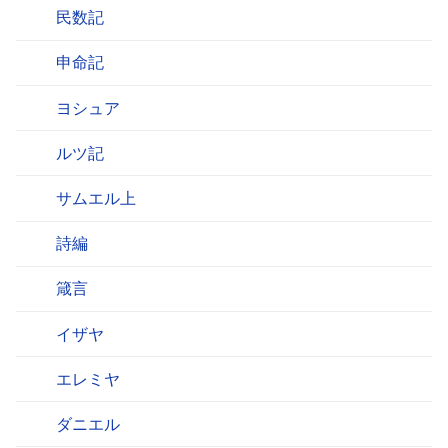
民数記
申命記
ヨシュア
ルツ記
サムエル上
詩編
箴言
イザヤ
エレミヤ
ダニエル