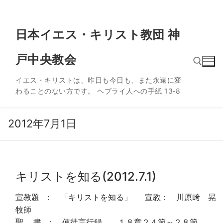
コ
日本イエス・キリスト教団 神
ン
テ
戸中央教会
ン
ツ
イエス・キリストは、昨日も今日も、また永遠に変
へ
わることのない方です。 ヘブライ人への手紙 13‐8
ス
検索:
キ
ッ
2012年7月1日
プ
キリストを知る(2012.7.1)
宣教題 ： 「キリストを知る」 宣教： 川原﨑 晃
牧師
聖 書 ： 使徒言行録 １８章２４節～２８節