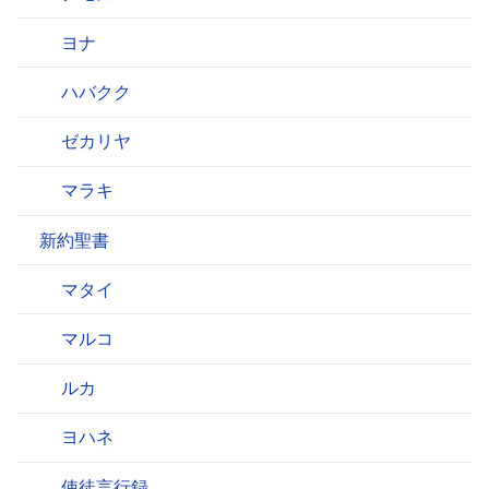
ヨナ
ハバクク
ゼカリヤ
マラキ
新約聖書
マタイ
マルコ
ルカ
ヨハネ
使徒言行録