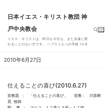
コ
日本イエス・キリスト教団 神
ン
テ
戸中央教会
ン
ツ
イエス・キリストは、昨日も今日も、また永遠に変
へ
わることのない方です。 ヘブライ人への手紙 13‐8
ス
検索:
キ
ッ
2010年6月27日
プ
仕えることの喜び(2010.6.27)
宣教題 ： 「仕えることの喜び」 宣教： 川原﨑
晃 牧師
聖 書 ： マルコ １２章１３節～１７節