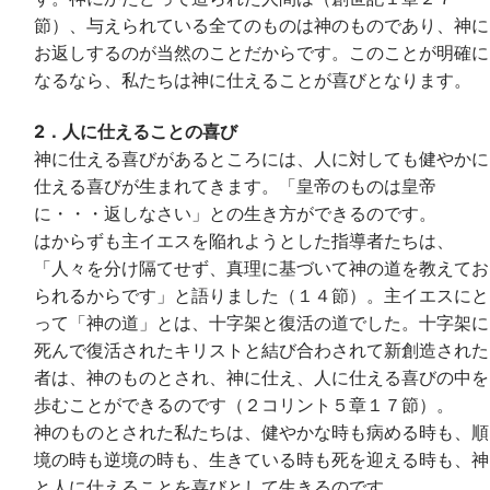
節）、与えられている全てのものは神のものであり、神に
お返しするのが当然のことだからです。このことが明確に
なるなら、私たちは神に仕えることが喜びとなります。
2．人に仕えることの喜び
神に仕える喜びがあるところには、人に対しても健やかに
仕える喜びが生まれてきます。「皇帝のものは皇帝
に・・・返しなさい」との生き方ができるのです。
はからずも主イエスを陥れようとした指導者たちは、
「人々を分け隔てせず、真理に基づいて神の道を教えてお
られるからです」と語りました（１４節）。主イエスにと
って「神の道」とは、十字架と復活の道でした。十字架に
死んで復活されたキリストと結び合わされて新創造された
者は、神のものとされ、神に仕え、人に仕える喜びの中を
歩むことができるのです（２コリント５章１７節）。
神のものとされた私たちは、健やかな時も病める時も、順
境の時も逆境の時も、生きている時も死を迎える時も、神
と人に仕えることを喜びとして生きるのです。