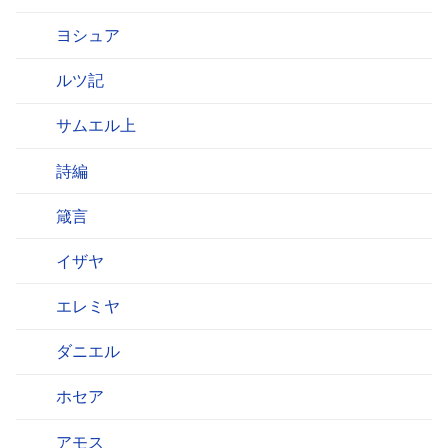
ヨシュア
ルツ記
サムエル上
詩編
箴言
イザヤ
エレミヤ
ダニエル
ホセア
アモス