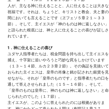
人が、主なる神に仕えることと、人に仕えることは大きな
祝福です。それは、ちょうど、キリストと教会、夫と妻の
間においても言えることです（ヱフェソ５章２１～３３
節）。そして、主イエスが「神のものは神に返しなさい」
と語られた根底には、神と人に仕えることの喜びが証しさ
れています。
1．神に仕えることの喜び
ユダヤ人指導者たちは、税金問題を持ち出して主イエスを
捕え、十字架に追いやろうと巧妙な罠をしかけています
（１３～１４節、ルカ２３章２節）。その偽証を見抜いて
おられた主イエスは、皇帝の肖像と銘が記された銀貨を見
せながら、それが「皇帝のものです」と指導者たちの口を
通して答えさせられました（１５～１６節）。そして、
「皇帝のものは皇帝に、神のものは神に返しなさい」と命
じられたのでした（１７節）。
主イエスが、このように答えられたのには根拠がありま
す。神にかたどって造られた人間は（創世記１章２７