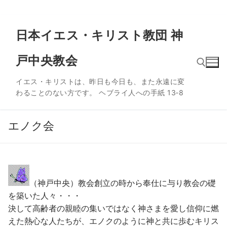
コ
日本イエス・キリスト教団 神
ン
テ
戸中央教会
ン
ツ
イエス・キリストは、昨日も今日も、また永遠に変
へ
わることのない方です。 ヘブライ人への手紙 13‐8
ス
検索:
キ
ッ
エノク会
プ
（神戸中央）教会創立の時から奉仕に与り教会の礎
を築いた人々・・・
決して高齢者の親睦の集いではなく神さまを愛し信仰に燃
えた熱心な人たちが、エノクのように神と共に歩むキリス