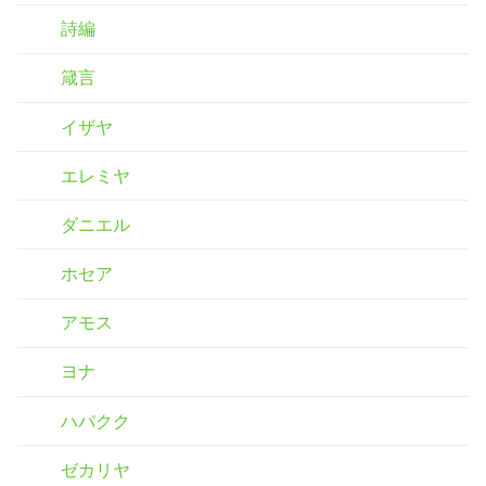
詩編
箴言
イザヤ
エレミヤ
ダニエル
ホセア
アモス
ヨナ
ハバクク
ゼカリヤ