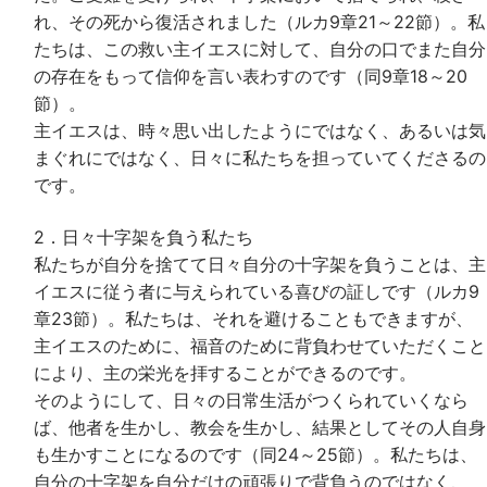
れ、その死から復活されました（ルカ9章21～22節）。私
たちは、この救い主イエスに対して、自分の口でまた自分
の存在をもって信仰を言い表わすのです（同9章18～20
節）。
主イエスは、時々思い出したようにではなく、あるいは気
まぐれにではなく、日々に私たちを担っていてくださるの
です。
2．日々十字架を負う私たち
私たちが自分を捨てて日々自分の十字架を負うことは、主
イエスに従う者に与えられている喜びの証しです（ルカ9
章23節）。私たちは、それを避けることもできますが、
主イエスのために、福音のために背負わせていただくこと
により、主の栄光を拝することができるのです。
そのようにして、日々の日常生活がつくられていくなら
ば、他者を生かし、教会を生かし、結果としてその人自身
も生かすことになるのです（同24～25節）。私たちは、
自分の十字架を自分だけの頑張りで背負うのではなく、