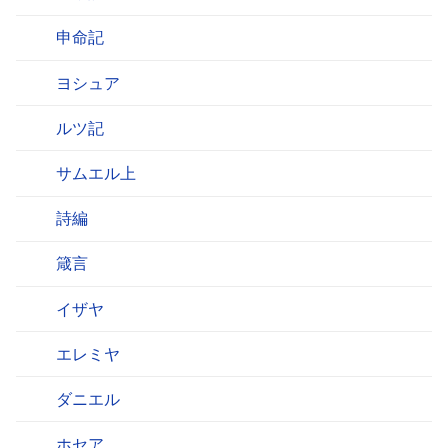
申命記
ヨシュア
ルツ記
サムエル上
詩編
箴言
イザヤ
エレミヤ
ダニエル
ホセア