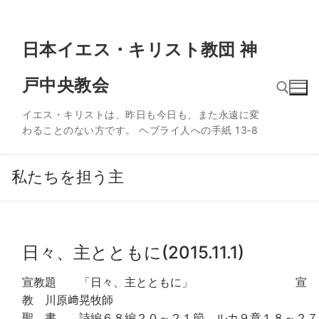
コ
日本イエス・キリスト教団 神
ン
テ
戸中央教会
ン
ツ
イエス・キリストは、昨日も今日も、また永遠に変
へ
わることのない方です。 ヘブライ人への手紙 13‐8
ス
検索:
キ
ッ
私たちを担う主
プ
日々、主とともに(2015.11.1)
宣教題 「日々、主とともに」 宣
教 川原﨑晃牧師
聖 書 詩編６８編２０～２１節、ルカ９章１８～２７