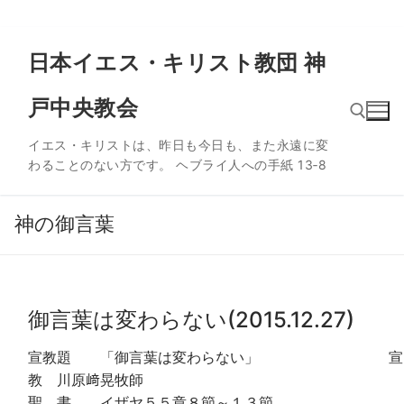
コ
日本イエス・キリスト教団 神
ン
テ
戸中央教会
ン
ツ
イエス・キリストは、昨日も今日も、また永遠に変
へ
わることのない方です。 ヘブライ人への手紙 13‐8
ス
検索:
キ
ッ
神の御言葉
プ
御言葉は変わらない(2015.12.27)
宣教題 「御言葉は変わらない」 宣
教 川原﨑晃牧師
聖 書 イザヤ５５章８節～１３節