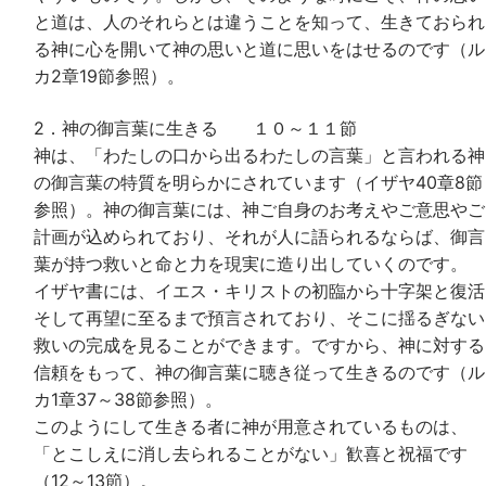
と道は、人のそれらとは違うことを知って、生きておられ
る神に心を開いて神の思いと道に思いをはせるのです（ル
カ2章19節参照）。
2．神の御言葉に生きる １０～１１節
神は、「わたしの口から出るわたしの言葉」と言われる神
の御言葉の特質を明らかにされています（イザヤ40章8節
参照）。神の御言葉には、神ご自身のお考えやご意思やご
計画が込められており、それが人に語られるならば、御言
葉が持つ救いと命と力を現実に造り出していくのです。
イザヤ書には、イエス・キリストの初臨から十字架と復活
そして再望に至るまで預言されており、そこに揺るぎない
救いの完成を見ることができます。ですから、神に対する
信頼をもって、神の御言葉に聴き従って生きるのです（ル
カ1章37～38節参照）。
このようにして生きる者に神が用意されているものは、
「とこしえに消し去られることがない」歓喜と祝福です
（12～13節）。