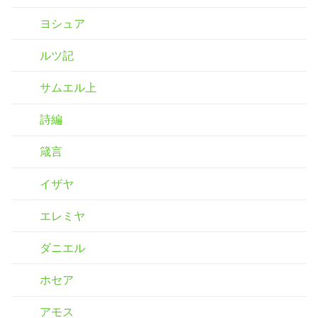
ヨシュア
ルツ記
サムエル上
詩編
箴言
イザヤ
エレミヤ
ダニエル
ホセア
アモス