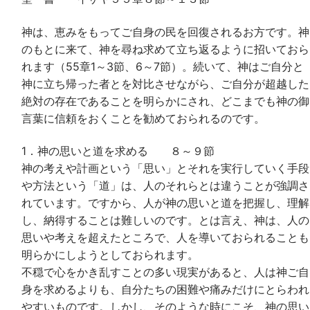
神は、恵みをもってご自身の民を回復されるお方です。神
のもとに来て、神を尋ね求めて立ち返るように招いておら
れます（55章1～3節、6～7節）。続いて、神はご自分と
神に立ち帰った者とを対比させながら、ご自分が超越した
絶対の存在であることを明らかにされ、どこまでも神の御
言葉に信頼をおくことを勧めておられるのです。
1．神の思いと道を求める ８～９節
神の考えや計画という「思い」とそれを実行していく手段
や方法という「道」は、人のそれらとは違うことが強調さ
れています。ですから、人が神の思いと道を把握し、理解
し、納得することは難しいのです。とは言え、神は、人の
思いや考えを超えたところで、人を導いておられることも
明らかにしようとしておられます。
不穏で心をかき乱すことの多い現実があると、人は神ご自
身を求めるよりも、自分たちの困難や痛みだけにとらわれ
やすいものです。しかし、そのような時にこそ、神の思い