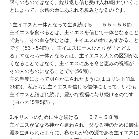
限りのものではなく、繰り返し信じ受け入れ続けていくこ
とによって、永遠の命にあふれる歩みとなるのです。
1.主イエスと一体となって生き続ける ５５～５６節
主イエスを食べるとは、主イエスを信じて一体となること
であり、その血を飲むとは、主イエスの命にあずかること
です（53～54節）。主イエスに一人ひとりが「とどま
る」すなわち一体となるとは、主イエスと人との区別がな
くなることではなく、主イエスにある命と恵みの祝福が、
その人のものになることです(56節)。
主の聖餐によって明らかにされたように(１コリント11章
26節)、私たちは主イエスを信じる信仰によって、いつも
主イエスと結ばれ続け、豊かな祝福に与り続けるのです
（ヨハネ15章5節）。
2.キリストのために生き続ける ５７～５８節
主イエスが父なる神から遣わされ、父なる神のために御生
涯を生きられたように、私たちが命の源である主イエスに