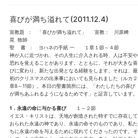
喜びが満ち溢れて(2011.12.4)
宣教題 ： 「喜びが満ち溢れて」 宣教： 川原﨑
晃 牧師
聖 書 ： ヨハネの手紙 一 １章１節～４節
神が人に近づかれ、その人生に介入される時、人は不安や
恐れを覚えることがあります。とともに、それが大きな喜
びに変わり、新たな出発となる経験をします。それは、最
初のクリスマスの出来事においても見られました（ルカ２
章8～11節）。本日の聖書箇所には、「わたしたちの喜び
が満ちあふれるようになるためです」と証言しています。
1．永遠の命に与かる喜び
１～２節
イエス・キリストは、天地が創造された時すでに存在して
おられた永遠の神であり、永遠の命そのものであり、私た
ちに永遠の命を与えるために現れてくださったのです。そ