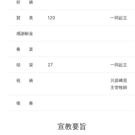
祈 祷
賛 美
120
一同起立
感謝献金
奏 楽
頌 栄
27
一同起立
祝 祷
川原﨑晃
主管牧師
後 奏
宣教要旨