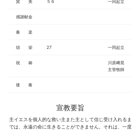
賛 美
５６
一同起立
感謝献金
奏 楽
頌 栄
27
一同起立
祝 祷
川原﨑晃
主管牧師
後 奏
宣教要旨
主イエスを個人的な救い主また主として信じ受け入れるま
では、永遠の命に生きることができません。それは、一度