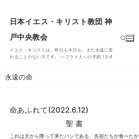
コ
日本イエス・キリスト教団 神
ン
テ
戸中央教会
ン
ツ
イエス・キリストは、昨日も今日も、また永遠に変
へ
わることのない方です。 ヘブライ人への手紙 13‐8
ス
検索:
キ
ッ
永遠の命
プ
命あふれて(2022.6.12)
聖 書
これは天から降って来たパンである。先祖たちが食べたが