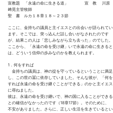
宣教題 「永遠の命に生きる道」 宣 教 川原
﨑晃主管牧師
聖 書 ルカ１８章１８～２３節
ここに、金持ちの議員と主イエスとの出会いが語られてい
ます。そこでは、突っ込んだ話し合いがなされたのです
が、結果この人は「悲しみながら立ち去った」のでした。
ここから、「永遠の命を受け継」いで永遠の命に生きると
は、どういう信仰の歩みなのかを教えられます。
1．何をすれば
金持ちの議員は、神の掟を守っているということに満足
し、この世の冨に依存していました。そんな彼が、「何を
すれば永遠の命を受け継ぐことができる」のかと主イエス
に尋ねました。
彼は、永遠の命を受け継いで、神の国に入ることができる
との確信がなかったのです（18章17節）。そのために、
不安がありました。さらに、正しい生活を生きているとい