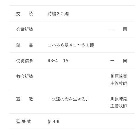
交 読
詩編３２編
会衆祈祷
一 同
聖 書
ヨハネ６章４１〜５１節
使徒信条
93-4 1A
一 同
牧会祈祷
川原﨑晃
主管牧師
宣 教
「永遠の命を生きる｣
川原﨑晃
主管牧師
聖 餐 式
新４９