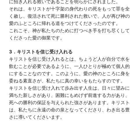
に招き入れる救いであることを明らかにされました。
それは、キリストが十字架の身代わりの死をもって罪を全
く赦し、復活されて死に勝利された救いで、人が再び神の
愛のふところに帰れる道をつけてくださったのです。
これこそ、神が私たちのために打つべき手を打ち尽くして
くださった愛の御業です。
3．キリストを信じ受け入れる
キリストを信じ受け入れるとは、ちょうど人が自分で水を
飲むことが必要であるように、一人ひとりが極めて個人的
にすることなのです。このように、愛の神のところに身を
委ねる素直さが、私たちに真の幸いをもたらすのです。
キリストを信じ受け入れて歩み出す人生は、日々に望みに
満ちた新しさがあり、困難にもめげず前進する力があり、
死への勝利の保証を与えられた強さがあります。キリスト
は、私たちに永遠の命の泉となってくださり、わき出る豊
さに導いてくださいます。