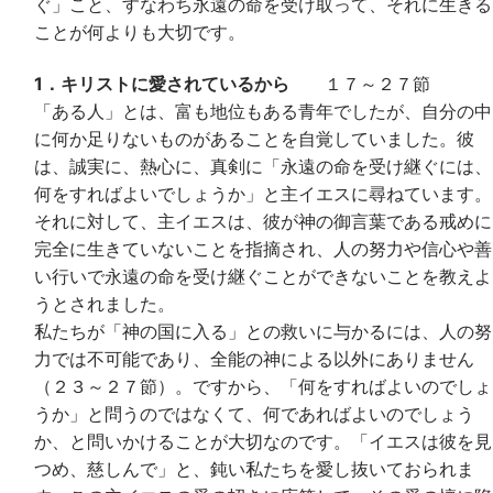
ぐ」こと、すなわち永遠の命を受け取って、それに生きる
ことが何よりも大切です。
1．キリストに愛されているから
１７～２７節
「ある人」とは、富も地位もある青年でしたが、自分の中
に何か足りないものがあることを自覚していました。彼
は、誠実に、熱心に、真剣に「永遠の命を受け継ぐには、
何をすればよいでしょうか」と主イエスに尋ねています。
それに対して、主イエスは、彼が神の御言葉である戒めに
完全に生きていないことを指摘され、人の努力や信心や善
い行いで永遠の命を受け継ぐことができないことを教えよ
うとされました。
私たちが「神の国に入る」との救いに与かるには、人の努
力では不可能であり、全能の神による以外にありません
（２３～２７節）。ですから、「何をすればよいのでしょ
うか」と問うのではなくて、何であればよいのでしょう
か、と問いかけることが大切なのです。「イエスは彼を見
つめ、慈しんで」と、鈍い私たちを愛し抜いておられま