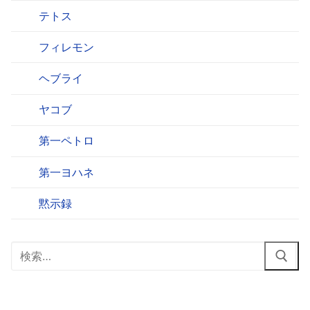
テトス
フィレモン
ヘブライ
ヤコブ
第一ペトロ
第一ヨハネ
黙示録
検
索: