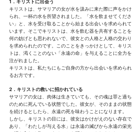
1．キリストに出会う
キリストは、サマリアの女が水を汲みに来た際に声をかけ
られ、一杯の水を所望されました。「水を飲ませてくださ
い」と、水を受け取ることから始まる出会いを求められて
います。そこでキリストは、水を飲む器を共有することを
何の妨げとも思われないで、彼女との人格と人格の交わり
を求められたのです。このことをきっかけとして、キリス
トは、渇くことのない「永遠の命」を与えることに全力を
注がれました。
キリストは、私たちにもご自身の方から出会いを求められ
るお方です。
2．キリストの救いに招かれている
サマリアの女は、肉体は生きていても、その魂は罪と過ち
のために死んでいる状態でした。彼女が、そのままの状態
を続けるとしたら、永遠の死を味わうことになります。
しかし、キリストの目には、彼女はかけがえのない存在で
あり、「わたしが与える水」は永遠の滅びから永遠の栄光