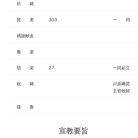
祈 祷
賛 美
303
一 同
感謝献金
奏 楽
頌 栄
27
一同起立
祝 祷
川原﨑晃
主管牧師
後 奏
宣教要旨