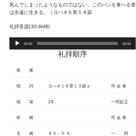
死んでしまったようなものではない。このパンを食べる者
は永遠に生きる。（ヨハネ６章５８節
礼拝音源(30.4MB)
音
00:00
00:00
声
礼拝順序
プ
レ
前 奏
ー
ヤ
招 詞
ヨハネ１６章１３節ａ
司 会 者
ー
頌 栄
29
一同起立
祈 祷
司 会 者
主 祷
９３－５ Ａ
一 同