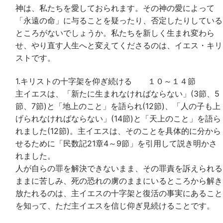
神は、私たちを愛しておられます。その神の愛によって
「永遠の命」に与ることを疑ったり、否定したりしている
ところがないでしょうか。私たちを新しく生まれ変わら
せ、やり直す人生へと変えてくださるのは、イエス・キリ
ストです。
1.キリストの十字架を仰ぎ続ける １０～１４節
主イエスは、「新たに生まれなければならない」(3節、5
節、7節)と「地上のこと」を語られ(12節)、「人の子も上
げられなければならない」(14節)と「天上のこと」を語ら
れました(12節)。主イエスは、そのことを具体的に分から
せるために「民数記21章4～9節」を引用して説き明かさ
れました。
人が自らの罪を解決できないまま、その罪責を訴えられる
ままに苦しみ、死の恐れの虜のままにいるところから解き
放たれるのは、主イエスの十字架と復活の事実にあること
を知って、ただ主イエスを信じ仰ぎ見続けることです。