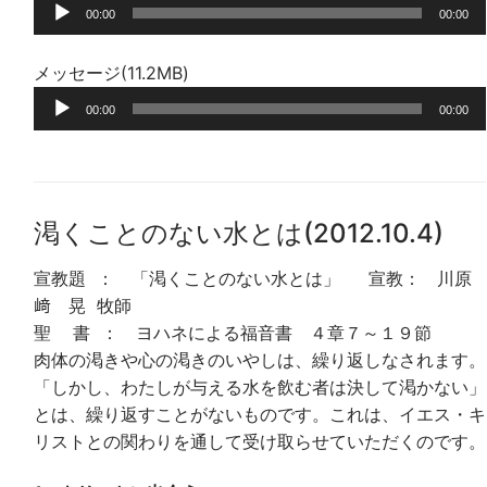
音
00:00
00:00
声
プ
メッセージ(11.2MB)
レ
音
ー
00:00
00:00
声
ヤ
プ
ー
レ
ー
渇くことのない水とは(2012.10.4)
ヤ
ー
宣教題 ： 「渇くことのない水とは」 宣教： 川原
﨑 晃 牧師
聖 書 ： ヨハネによる福音書 ４章７～１９節
肉体の渇きや心の渇きのいやしは、繰り返しなされます。
「しかし、わたしが与える水を飲む者は決して渇かない」
とは、繰り返すことがないものです。これは、イエス・キ
リストとの関わりを通して受け取らせていただくのです。