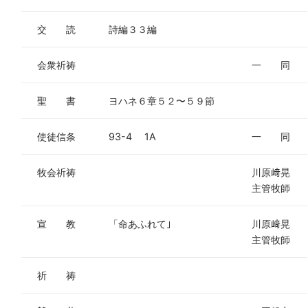
交 読
詩編３３編
会衆祈祷
一 同
聖 書
ヨハネ６章５２〜５９節
使徒信条
93-4 1A
一 同
牧会祈祷
川原﨑晃
主管牧師
宣 教
「命あふれて｣
川原﨑晃
主管牧師
祈 祷