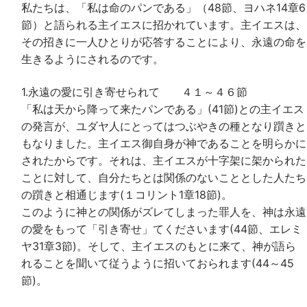
私たちは、「私は命のパンである」（48節、ヨハネ14章6
節）と語られる主イエスに招かれています。主イエスは、
その招きに一人ひとりが応答することにより、永遠の命を
生きるようにされるのです。
1.永遠の愛に引き寄せられて ４１～４６節
「私は天から降って来たパンである」(41節)との主イエス
の発言が、ユダヤ人にとってはつぶやきの種となり躓きと
もなりました。主イエス御自身が神であることを明らかに
されたからです。それは、主イエスが十字架に架かられた
ことに対して、自分たちとは関係のないこととした人たち
の躓きと相通じます(１コリント1章18節)。
このように神との関係がズレてしまった罪人を、神は永遠
の愛をもって「引き寄せ」てくださいます(44節、エレミ
ヤ31章3節)。そして、主イエスのもとに来て、神が語ら
れることを聞いて従うように招いておられます(44～45
節)。