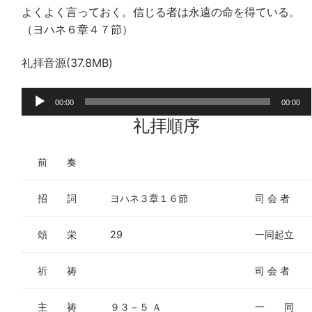
よくよく言っておく。信じる者は永遠の命を得ている。
（ヨハネ６章４７節）
礼拝音源(37.8MB)
音
00:00
00:00
声
礼拝順序
プ
レ
前 奏
ー
ヤ
招 詞
ヨハネ３章１６節
司 会 者
ー
頌 栄
29
一同起立
祈 祷
司 会 者
主 祷
９３－５ Ａ
一 同