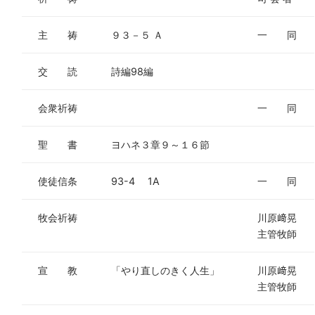
主 祷
９３－５ Ａ
一 同
交 読
詩編98編
会衆祈祷
一 同
聖 書
ヨハネ３章９～１６節
使徒信条
93-4 1A
一 同
牧会祈祷
川原﨑晃
主管牧師
宣 教
「やり直しのきく人生」
川原﨑晃
主管牧師