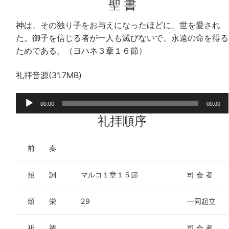
聖 書
神は、その独り子をお与えになったほどに、世を愛され
た。御子を信じる者が一人も滅びないで、永遠の命を得る
ためである。（ヨハネ３章１６節）
礼拝音源(31.7MB)
音
00:00
00:00
声
礼拝順序
プ
レ
前 奏
ー
ヤ
招 詞
マルコ１章１５節
司 会 者
ー
頌 栄
29
一同起立
祈 祷
司 会 者