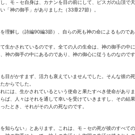
だし、モ－セ自身は、カナンを目の前にして、ピスガの山頂で
い「神の御手」がありました（33章27節）。
を理解し（詩編90編3節）、自らの死も神の命によるものであ
って生かされているのです。全ての人の生命は、神の御手の中
は、神の御手の中にあるのであり、神の御心に従うものなので
ても目がかすまず、活力も衰えていませんでした。そんな彼の
ったからでした。
それには、生かされているという使命と果たすべき使命があり
ならば、人々はそれを通して幸いを受けていきますし、その結
わったとき、それがその人の死なのです。
所を知らない」とあります。これは、モ－セの死が彼のすべて