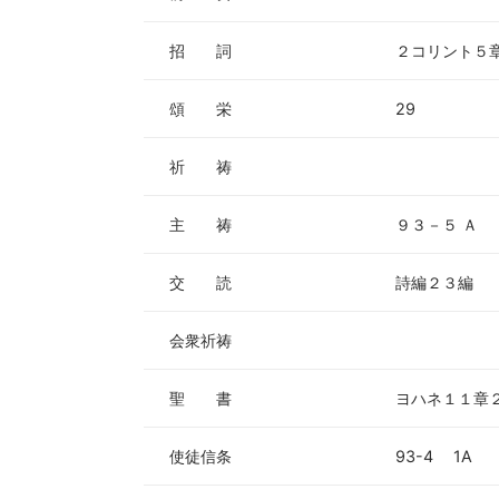
ヤ
ー
招 詞
２コリント５
頌 栄
29
祈 祷
主 祷
９３－５ Ａ
交 読
詩編２３編
会衆祈祷
聖 書
ヨハネ１１章
使徒信条
93-4 1A