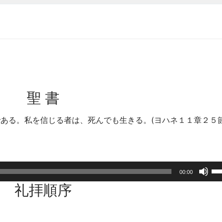
聖 書
ある。私を信じる者は、死んでも生きる。(ヨハネ１１章２５節
ボ
00:00
リ
礼拝順序
ュ
ー
ム