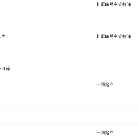
川原﨑晃主管牧師
生｣
川原﨑晃主管牧師
～６節
一同起立
一同起立