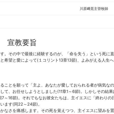
川原﨑晃主管牧師
宣教要旨
ます。その中で最後に経験するのが、「命を失う」という死に
希望と愛によって(１コリント13章13節)、よみがえる人生
れることを願って「主よ、あなたが愛しておられる者が病気な
て、お任せしようとしました(11章1～6節)。しかしその結果
同7～16節)。それでもなお彼女たちは、主イエスに「終わりの
ます(同22～24節)。
はかなさを痛感します。その死を覚えつつ、主イエスに望みを