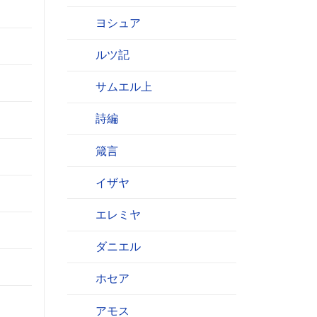
ヨシュア
ルツ記
サムエル上
詩編
箴言
イザヤ
エレミヤ
ダニエル
ホセア
アモス