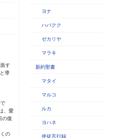
ヨナ
ハバクク
ゼカリヤ
マラキ
直面す
新約聖書
へと導
マタイ
マルコ
ので
ルカ
は、愛
日の復
ヨハネ
置くの
使徒言行録