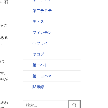
天に召
第二テモテ
テトス
るこ
フィレモン
にある
ヘブライ
す。
ヤコブ
死は、
第一ペトロ
ます。
第一ヨハネ
果神が
黙示録
の終わ
検