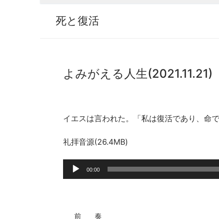
死と復活
よみがえる人生(2021.11.21)
イエスは言われた。「私は復活であり、命で
礼拝音源(26.4MB)
音
00:00
声
プ
レ
ー
前 奏