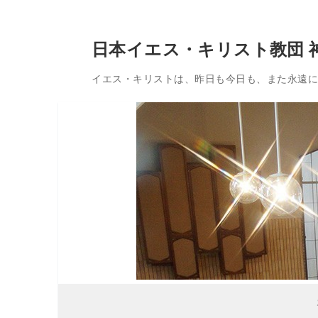
コ
日本イエス・キリスト教団 
ン
テ
イエス・キリストは、昨日も今日も、また永遠に変
ン
ツ
へ
ス
キ
ッ
プ