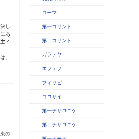
ローマ
解決し
第一コリント
中にあ
第二コリント
、主イ
ガラテヤ
みは、
エフェソ
フィリピ
コロサイ
第一テサロニケ
第二テサロニケ
約束の
第一テモテ