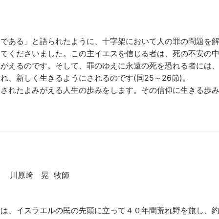
命である」と語られたように、十字架において人の罪の問題を
えてくださいました。この主イエスを信じる者は、死の不安の
みがえるのです。そして、罪のゆえに永遠の死を恐れる者には
、新しく生きるようにされるのです(同25～26節)。
移されたよみがえる人生の歩みをします。その信仰に生きる歩
 川原﨑 晃 牧師
命は、イスラエルの民の先頭に立って４０年間荒れ野を旅し、