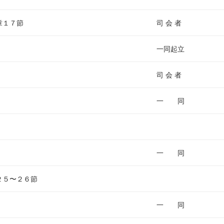
調
節
章１７節
司 会 者
に
は
一同起立
上
下
司 会 者
矢
印
一 同
キ
ー
を
使
一 同
っ
て
２５〜２６節
く
だ
一 同
さ
い