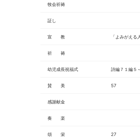
牧会祈祷
証し
宣 教
「よみがえる人
祈 祷
幼児成長祝福式
詩編７１編５
賛 美
57
感謝献金
奏 楽
頌 栄
27