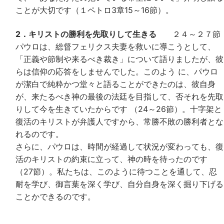
ことが大切です（１ペトロ3章15～16節）。
2．キリストの勝利を先取りして生きる
２４～２７節
パウロは、総督フェリクス夫妻を救いに導こうとして、
「正義や節制や来るべき裁き」について語りましたが、彼
らは信仰の応答をしませんでした。このよう に、パウロ
が潔白で純粋かつ堂々と語ることができたのは、彼自身
が、来たるべき神の最後の法廷を目指して、否それを先取
りして今を生きていたからです （24～26節）。十字架と
復活のキリストが弁護人ですから、常勝不敗の勝利者とな
れるのです。
さらに、パウロは、時間が経過して状況が変わっても、復
活のキリストの約束に立って、神の時を待ったのです
（27節）。私たちは、このように待つことを通して、忍
耐を学び、御言葉を深く学び、自分自身を深く掘り下げる
ことかできるのです。