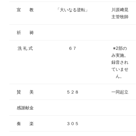
宣 教
「大いなる逆転」
川原﨑晃
主管牧師
祈 祷
洗 礼 式
６７
※2部の
み実施。
録音され
ていませ
ん。
賛 美
５２８
一同起立
感謝献金
奏 楽
３０５