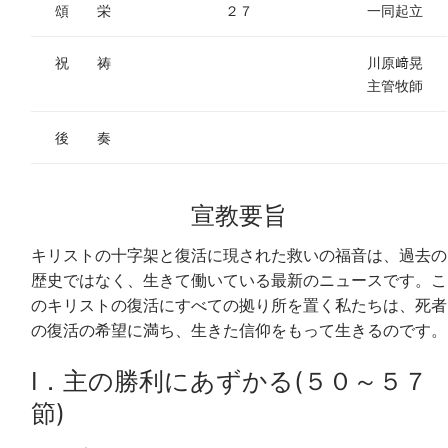
頌 栄
２７
一同起立
祝 祷
川原﨑晃
主管牧師
後 奏
宣教要旨
キリストの十字架と復活に現された救いの福音は、過去の
歴史ではなく、生きて働いている最新のニュースです。こ
のキリストの復活にすべての拠り所を置く私たちは、死者
の復活の希望に満ち、生きた信仰をもって生きるのです。
Ⅰ．主の勝利にあずかる(５０～５７
節)