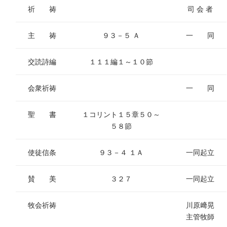
祈 祷
司 会 者
主 祷
９３－５ Ａ
一 同
交読詩編
１１１編１～１０節
会衆祈祷
一 同
聖 書
１コリント１５章５０～
５８節
使徒信条
９３－４ １Ａ
一同起立
賛 美
３２７
一同起立
牧会祈祷
川原﨑晃
主管牧師