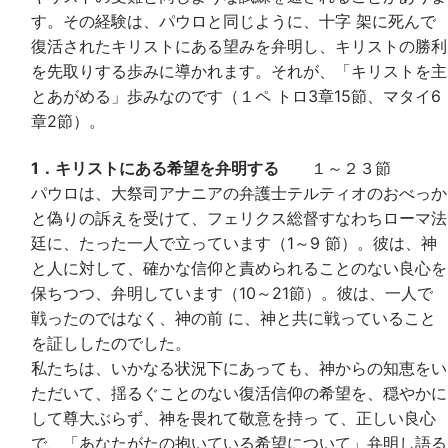
す。その経験は、パウロと同じように、十字 架に死んで
復活されたキリストにある望みを弁明し、キリストの勝利
を先取りする歩みに導かれます。それが、「キリストを主
とあがめる」歩みなのです（１ペ トロ3章15節、マタイ6
章2節）。
1．キリストにある希望を弁明する
１～２３節
パウロは、大祭司アナニアの弁護士テルティオのおべっか
と偽りの訴えを受けて、フェリクス総督すなわちローマ法
廷に、たった一人で立っています（1～9 節）。彼は、神
と人に対して、確かな信仰と責められることのない良心を
保ちつつ、弁明しています（10～21節）。彼は、一人で
戦ったのではなく、神の前 に、神と共に戦っていること
を証ししたのでした。
私たちは、いかなる状況下にあっても、神からの知恵をい
ただいて、揺るぐことのない復活信仰の希望を、穏やかに
して尊大ぶらず、神を畏れて敬意を持っ て、正しい良心
で、「あなたがたの抱いている希望について」弁明し語る