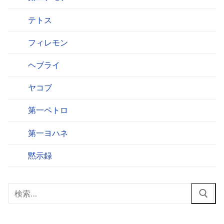
テトス
フィレモン
ヘブライ
ヤコブ
第一ペトロ
第一ヨハネ
黙示録
検
索: