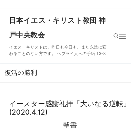
コ
日本イエス・キリスト教団 神
ン
テ
戸中央教会
ン
ツ
イエス・キリストは、昨日も今日も、また永遠に変
へ
わることのない方です。 ヘブライ人への手紙 13‐8
ス
検索:
キ
ッ
復活の勝利
プ
イースター感謝礼拝「大いなる逆転」
(2020.4.12)
聖書