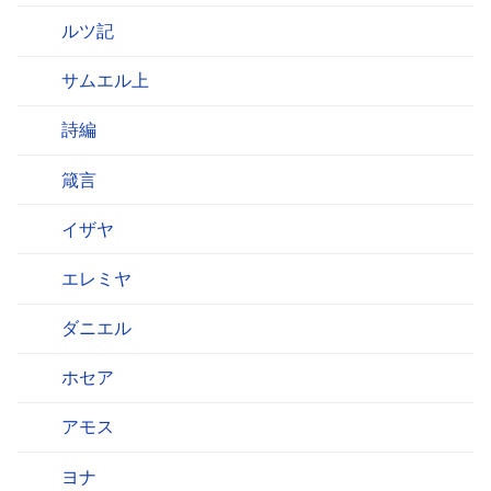
ルツ記
サムエル上
詩編
箴言
イザヤ
エレミヤ
ダニエル
ホセア
アモス
ヨナ