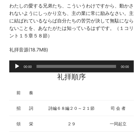
わたしの愛する兄弟たち、こういうわけですから、動かさ
れないようにしっかり立ち、主の業に常に励みなさい。主
に結ばれているならば自分たちの苦労が決して無駄になら
ないことを、あなたがたは知っているはずです。（１コリ
ント１５章５８節）
礼拝音源(18.7MB)
音
00:00
00:00
声
礼拝順序
プ
レ
前 奏
ー
ヤ
招 詞
詩編６８編２０～２１節
司 会 者
ー
頌 栄
２９
一同起立