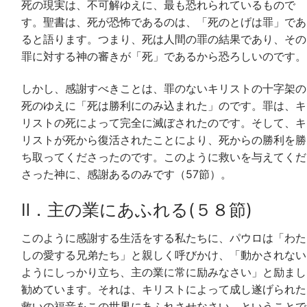
死の現実は、不可解ゆえに、最も恐れられているもので
す。聖書は、死が恐怖であるのは、「死のとげは罪」であ
ると語ります。つまり、死は人間の罪の結果であり、その
罪に対する神の審きが「死」であるから恐ろしいのです。
しかし、感謝すべきことは、罪のないキリストの十字架の
死のゆえに「死は勝利にのみ込まれた」のです。罪は、キ
リストの死によって完全に滅ぼされたのです。そして、キ
リストが死から復活されたことにより、死からの勝利を勝
ち取ってくださったのです。このように救いを与えてくだ
さった神に、感謝あるのみです（57節）。
Ⅱ．主の業にあふれる(５８節)
このように感謝する生活をする私たちに、パウロは「わた
しの愛する兄弟たち」と親しく呼びかけ、「動かされない
ようにしっかり立ち、主の業に常に励みなさい」と励まし
勧めています。それは、キリストによって成し遂げられた
救いの福音をこの世界にあふれさせなさい、ということで