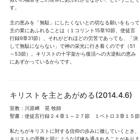
す。
主の恵みを「無駄」にしたくないとの切なる願いをもって
主の業にあふれることは（１コリント15章10節、使徒言
行録9章31節）、それがどれほどの労苦であっても、「決
して無駄にならない」で神の栄光に行き着くのです（51
～53節）。キリストの十字架から復活への大逆転の恵み
にあずかっているからです。
キリストを主とあがめる(2014.4.6)
宣教：川原﨑 晃 牧師
聖書：使徒言行録２４章１～２７節 １ペトロ３章１５節
私たちがキリストに対する信仰の歩みに徹していくとき、
キリストの受難と同じような試練を通されることがありま