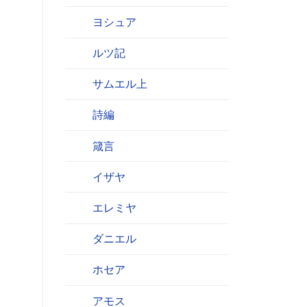
ヨシュア
ルツ記
サムエル上
詩編
箴言
イザヤ
エレミヤ
ダニエル
ホセア
アモス