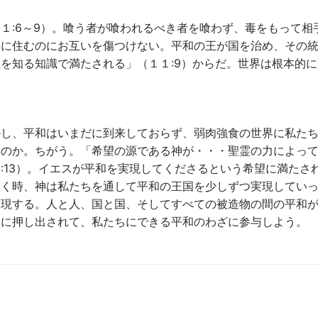
１:6～9）。喰う者が喰われるべき者を喰わず、毒をもって相
共に住むのにお互いを傷つけない。平和の王が国を治め、その
を知る知識で満たされる」（１１:9）からだ。世界は根本的に
かし、平和はいまだに到来しておらず、弱肉強食の世界に私た
いのか。ちがう。「希望の源である神が・・・聖霊の力によっ
:13）。イエスが平和を実現してくださるという希望に満たさ
いく時、神は私たちを通して平和の王国を少しずつ実現してい
実現する。人と人、国と国、そしてすべての被造物の間の平和
霊に押し出されて、私たちにできる平和のわざに参与しよう。