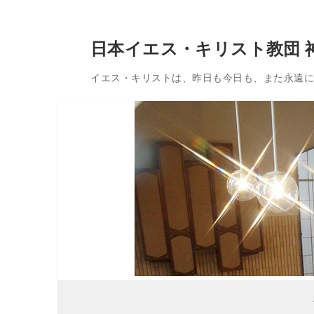
コ
日本イエス・キリスト教団 
ン
テ
イエス・キリストは、昨日も今日も、また永遠に変
ン
ツ
へ
ス
キ
ッ
プ