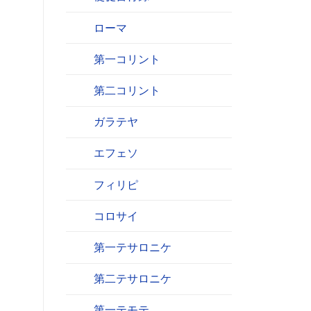
ローマ
第一コリント
第二コリント
ガラテヤ
エフェソ
フィリピ
コロサイ
第一テサロニケ
第二テサロニケ
第一テモテ