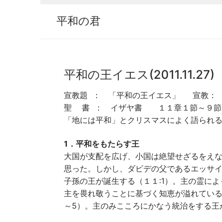
平和の君
平和の王イエス(2011.11.27)
宣教題 ： 「平和の王イエス」 宣教： 
聖 書 ： イザヤ書 １１章１節～９節
「地には平和」とクリスマスによく語られ
1．平和をもたらす王
大国が支配を広げ、小国は絶望せざるをえ
思った。しかし、ダビデの父であるエッサ
子孫の王が誕生する（１１:1）。主の霊に
主を畏れ敬うことに基づく知恵が溢れている
～5）。主のみこころにかなう統治をする王