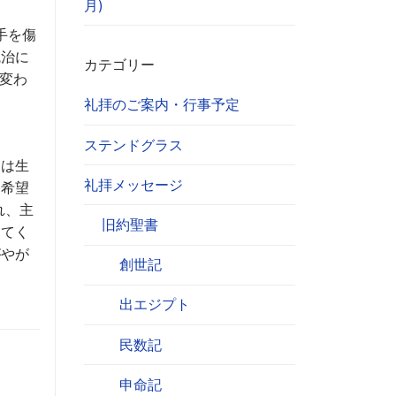
月)
手を傷
統治に
カテゴリー
変わ
礼拝のご案内・行事予定
ステンドグラス
ちは生
礼拝メッセージ
て希望
れ、主
旧約聖書
ってく
がやが
創世記
出エジプト
民数記
申命記