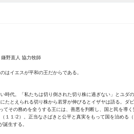
鎌野直人 協力牧師
るのはイエスが平和の王だからである。
ない時代。「私たちは切り倒された切り株に過ぎない」とユダ
イにたとえられる切り株から若芽が伸びるとイザヤは語る。ダ
よってその務めを全うする王には、善悪を判断し、国と民を導く
（１１:2）。正当なさばきと公平と真実をもって国を治める（１
が誕生する。