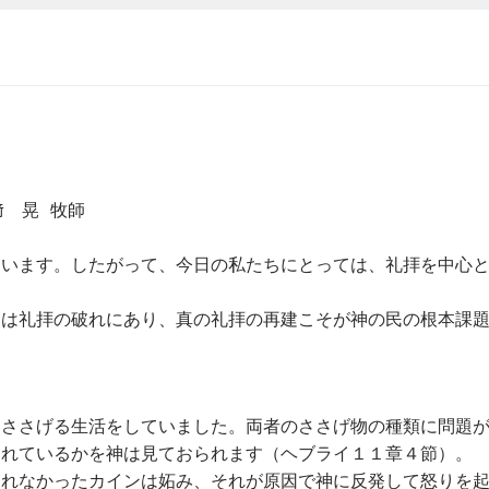
 晃 牧師
ています。したがって、今日の私たちにとっては、礼拝を中心
題は礼拝の破れにあり、真の礼拝の再建こそが神の民の根本課
をささげる生活をしていました。両者のささげ物の種類に問題
られているかを神は見ておられます（ヘブライ１１章４節）。
られなかったカインは妬み、それが原因で神に反発して怒りを