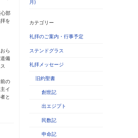
月)
核心部
礼拝を
カテゴリー
礼拝のご案内・行事予定
ステンドグラス
ておら
る道備
礼拝メッセージ
エス
旧約聖書
お前の
。主イ
創世記
拝者と
出エジプト
民数記
申命記