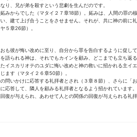
となり、兄が弟を殺すという悲劇を生んだのです。
妬みからでした（マタイ２７章18節）。妬みは、人間の罪の
合い、建て上げ合うことをさせません。それが、共に神の前に
ヤ５章26節）。
なおも彼が悔い改めに至り、自分から罪を告白するように促し
きを語られる神は、それでもカインを顧み、どこまでも立ち返
ったイスカリオテのユダに悔い改めと神の救いに招かれる主イ
じます（マタイ２６章50節）。
との問いかけに応答する礼拝者とされ（３章８節）、さらに「
けに応答して、隣人を顧みる礼拝者となるよう招かれています
の回復が与えられ、あわせて人との関係の回復が与えられる礼