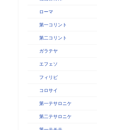
ローマ
第一コリント
第二コリント
ガラテヤ
エフェソ
フィリピ
コロサイ
第一テサロニケ
第二テサロニケ
第一テモテ