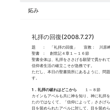
妬み
礼拝の回復(2008.7.27)
題 ： 「礼拝の回復」 宣教： 川原﨑
聖書 ： 創世記４章１～１６節
聖書全体は、礼拝をささげる願望で貫かれ
信仰者生活の確立こそが急務です。
ただし、本日の聖書箇所にあるように、問
す。
1．礼拝の破れはどこから
１～８節
カインもアベルも共に神を知り、神に礼拝
たのではなくて、「信仰によって」ささげ
目を留められたアベルに対して、目を留め