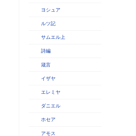
ヨシュア
ルツ記
サムエル上
詩編
箴言
イザヤ
エレミヤ
ダニエル
ホセア
アモス