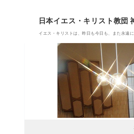
コ
日本イエス・キリスト教団 
ン
テ
イエス・キリストは、昨日も今日も、また永遠に変
ン
ツ
へ
ス
キ
ッ
プ