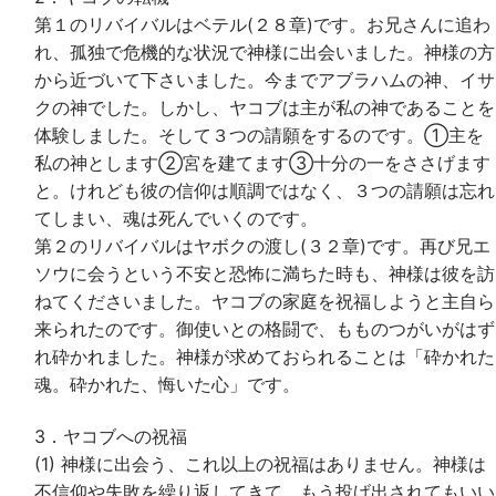
第１のリバイバルはベテル(２８章)です。お兄さんに追わ
れ、孤独で危機的な状況で神様に出会いました。神様の方
から近づいて下さいました。今までアブラハムの神、イサ
クの神でした。しかし、ヤコブは主が私の神であることを
体験しました。そして３つの請願をするのです。①主を
私の神とします②宮を建てます③十分の一をささげます
と。けれども彼の信仰は順調ではなく、３つの請願は忘れ
てしまい、魂は死んでいくのです。
第２のリバイバルはヤボクの渡し(３２章)です。再び兄エ
ソウに会うという不安と恐怖に満ちた時も、神様は彼を訪
ねてくださいました。ヤコブの家庭を祝福しようと主自ら
来られたのです。御使いとの格闘で、もものつがいがはず
れ砕かれました。神様が求めておられることは「砕かれた
魂。砕かれた、悔いた心」です。
3．ヤコブへの祝福
(1) 神様に出会う、これ以上の祝福はありません。神様は
不信仰や失敗を繰り返してきて、もう投げ出されてもいい