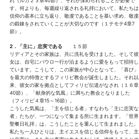
れ（ルカ２３章40節）、それが深められることが必要で
す。何よりも、毎週繰り返される礼拝において、私たちは
信仰の基本に立ち返り、敬虔であることを慕い求め、敬虔
の鍛錬をされていくことが大切なのです（１テモテ4章7
節）。
2．「主に」忠実である
１５節
リディアとその家族は、共に洗礼を受けました。そして彼
女は、自宅にパウロ一行が泊まるように愛をもって招待し
ています。こうして、この家族が中心となって、「喜び」
を最大の特徴とするフィリピ教会が誕生しました。それ以
来、彼女の家を拠点としてフィリピ伝道がなされ（１６章
40節）、「献身的な気風」に満ちた教会となりました
（フィリピ４章15～16節）。
こうした気風は、「主を信じる者」すなわち「主に忠実な
者」たちが、一つになって集まる所に生まれます。「世界
聖餐日礼拝」は、こうしたことを重んじて生まれました。
私たち一人ひとりは、主イエスを信じる信仰をもって、主