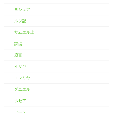
ヨシュア
ルツ記
サムエル上
詩編
箴言
イザヤ
エレミヤ
ダニエル
ホセア
アモス