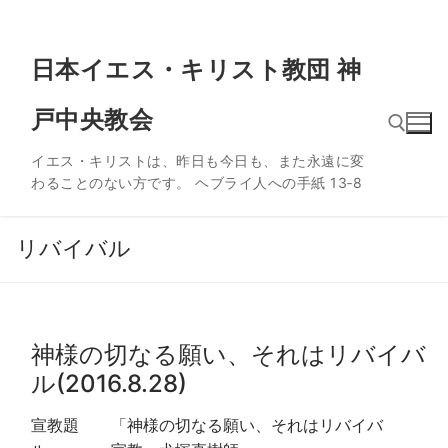
コ
日本イエス・キリスト教団 神
ン
テ
戸中央教会
ン
ツ
イエス・キリストは、昨日も今日も、また永遠に変
へ
わることのない方です。 ヘブライ人への手紙 13‐8
ス
検索:
キ
ッ
リバイバル
プ
神様の切なる願い、それはリバイバ
ル(2016.8.28)
宣教題 「神様の切なる願い、それはリバイバ