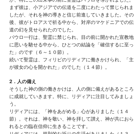
まず彼は、小アジアでの伝道を二度にわたって禁じられま
したが、それを神の導きと信じ前進していきました。その
後、彼がトロアスで祈る中から、対岸のマケドニアでの伝
道の幻を見せられたのでした。
パウロ一行は、聖霊に禁じられ、目の前に開かれた宣教地
に思いを馳せる中から、ひとつの結論を「確信するに至っ
た」のです（６～１０節）。
続いて聖霊は、フィリピのリディアに働きかけられ、「主
が彼女の心を開かれた」のでした（１４節）。
2．人の備え
そうした神の側の働きかけは、人の側に備えがあるところ
に成就していきます。特に、リディアに注目してみましょ
う。
リディアには、「神をあがめる」心がありました（１４
節）。それは、神を敬い、神を拝して讃え、神が共におら
れるとの臨在信仰に生きることです。
リディアには、規則的な祈りの生活がありました（１３