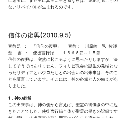
に忠実に、また主に真実に生きるならば、途絶えることの
ないリバイバルが生まれるのです。
信仰の復興(2010.9.5)
宣教題 ： 「信仰の復興」 宣教： 川原﨑 晃 牧師
聖 書 ： 使徒言行録 １６章６節～１５節
信仰の復興は、突然に起こるように思ったりしますが、決
してそうではありません。フィリピ教会の誕生の発端とな
ったリディアとパウロたちとの出会いの出来事は、そのこ
とを証言しています。そこには、神の必然と人の備えがあ
りました。
1．神の必然
この出来事は、神の側から言えば、聖霊の御働きの中に起
きたことでした。使徒言行録全体が聖霊の働きの記録です
が、特にこの出来事の前に聖霊はパウロを導かれました。