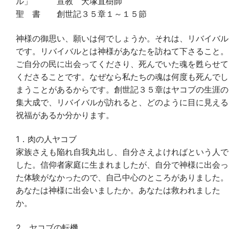
ル」 宣教 犬塚直樹師
聖 書 創世記３５章１～１５節
神様の御思い、願いは何でしょうか。それは、リバイバル
です。リバイバルとは神様があなたを訪ねて下さること。
ご自分の民に出会ってくださり、死んでいた魂を甦らせて
くださることです。なぜなら私たちの魂は何度も死んでし
まうことがあるからです。創世記３５章はヤコブの生涯の
集大成で、リバイバルが訪れると、どのように目に見える
祝福があるか分かります。
1．肉の人ヤコブ
家族さえも陥れ自我丸出し、自分さえよければという人で
した。信仰者家庭に生まれましたが、自分で神様に出会っ
た体験がなかったので、自己中心のところがありました。
あなたは神様に出会いましたか。あなたは救われました
か。
2．ヤコブの転機