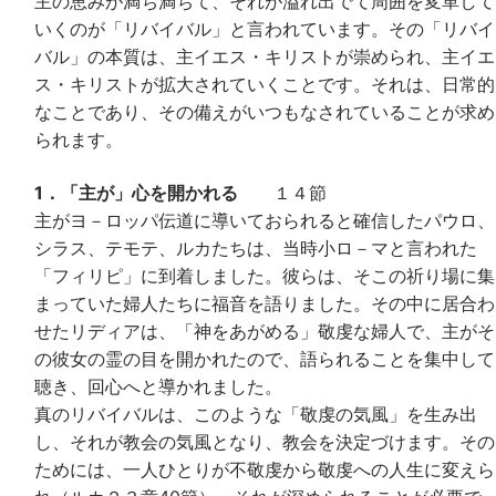
主の恵みが満ち満ちて、それが溢れ出でて周囲を変革して
いくのが「リバイバル」と言われています。その「リバイ
バル」の本質は、主イエス・キリストが崇められ、主イエ
ス・キリストが拡大されていくことです。それは、日常的
なことであり、その備えがいつもなされていることが求め
られます。
1．「主が」心を開かれる
１４節
主がヨ－ロッパ伝道に導いておられると確信したパウロ、
シラス、テモテ、ルカたちは、当時小ロ－マと言われた
「フィリピ」に到着しました。彼らは、そこの祈り場に集
まっていた婦人たちに福音を語りました。その中に居合わ
せたリディアは、「神をあがめる」敬虔な婦人で、主がそ
の彼女の霊の目を開かれたので、語られることを集中して
聴き、回心へと導かれました。
真のリバイバルは、このような「敬虔の気風」を生み出
し、それが教会の気風となり、教会を決定づけます。その
ためには、一人ひとりが不敬虔から敬虔への人生に変えら