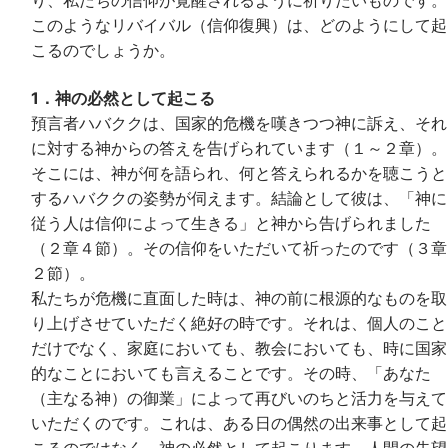
り、私たちの信仰が覚醒されるように祈りたいものです。
このようなリバイバル（信仰復興）は、どのようにして起
こるのでしょうか。
1．神の必然として起こる
預言者ハバククは、国家的危機を嘆きつつ神に訴え、それ
に対する神からの答えを告げられています（１～２章）。
そこには、神が何を語られ、何と答えられるかを聴こうと
するハバククの姿勢が伺えます。結論として彼は、「神に
従う人は信仰によって生きる」と神から告げられました
（２章４節）。その信仰をいただいて祈ったのです（３章
２節）。
私たちが危機に直面した時は、神の前に根源的なものを取
り上げさせていただく絶好の時です。それは、個人のこと
だけでなく、家庭においても、教会においても、時に国家
的なことにおいても言えることです。その時、「あなた
（主なる神）の御業」によって再びいのちと活力を与えて
いただくのです。これは、ある日の偶然の出来事として起
こるのではなく、神の必然として起こります。人間の失望