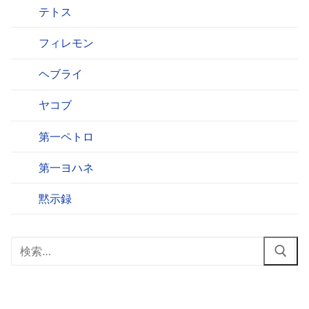
テトス
フィレモン
ヘブライ
ヤコブ
第一ペトロ
第一ヨハネ
黙示録
検
索: