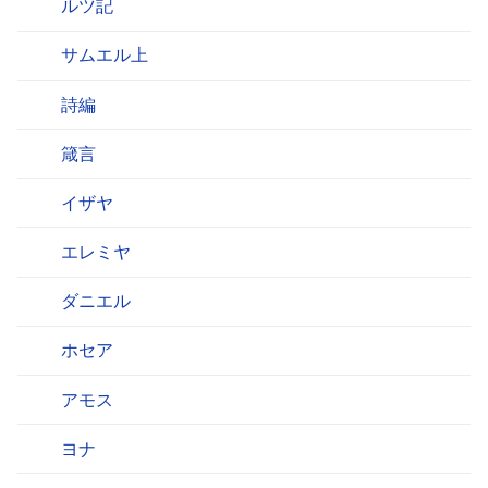
ルツ記
サムエル上
詩編
箴言
イザヤ
エレミヤ
ダニエル
ホセア
アモス
ヨナ