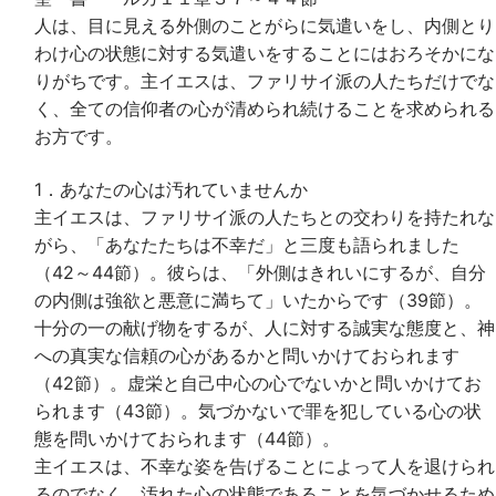
人は、目に見える外側のことがらに気遣いをし、内側とり
わけ心の状態に対する気遣いをすることにはおろそかにな
りがちです。主イエスは、ファリサイ派の人たちだけでな
く、全ての信仰者の心が清められ続けることを求められる
お方です。
1．あなたの心は汚れていませんか
主イエスは、ファリサイ派の人たちとの交わりを持たれな
がら、「あなたたちは不幸だ」と三度も語られました
（42～44節）。彼らは、「外側はきれいにするが、自分
の内側は強欲と悪意に満ちて」いたからです（39節）。
十分の一の献げ物をするが、人に対する誠実な態度と、神
への真実な信頼の心があるかと問いかけておられます
（42節）。虚栄と自己中心の心でないかと問いかけてお
られます（43節）。気づかないで罪を犯している心の状
態を問いかけておられます（44節）。
主イエスは、不幸な姿を告げることによって人を退けられ
るのでなく、汚れた心の状態であることを気づかせるため