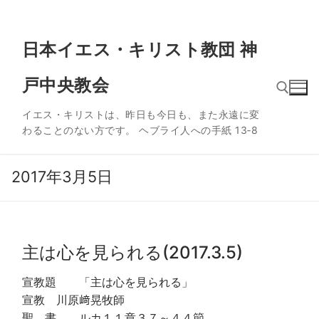
コ
日本イエス・キリスト教団 神
ン
テ
戸中央教会
ン
ツ
イエス・キリストは、昨日も今日も、また永遠に変
へ
わることのない方です。 ヘブライ人への手紙 13‐8
ス
検索:
キ
ッ
2017年3月5日
プ
主は心を見られる(2017.3.5)
宣教題 「主は心を見られる」
宣教 川原﨑晃牧師
聖 書 ルカ１１章３７～４４節