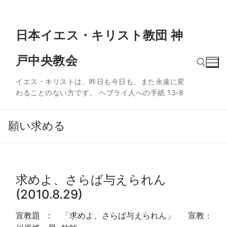
コ
日本イエス・キリスト教団 神
ン
テ
戸中央教会
ン
ツ
イエス・キリストは、昨日も今日も、また永遠に変
へ
わることのない方です。 ヘブライ人への手紙 13‐8
ス
検索:
キ
ッ
願い求める
プ
求めよ、さらば与えられん
(2010.8.29)
宣教題 ： 「求めよ、さらば与えられん」 宣教：