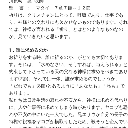
川原﨑 晃 牧師
聖 書 ： マタイ ７章７節～１２節
祈りは、クリスチャンにとって、呼吸であり、仕事であ
り、神様との交わりにも欠かせないものであります。それ
では、神様が言われる「祈り」とはどのようなものなの
か、見ていきたいと思います。
1．誰に求めるのか
お祈りをする時、誰に祈るのか、がとても大切でありま
す。それは、「求めなさい、そうすれば、与えられる」と
約束して下さっている天の父なる神様に求めるべきであり
ます(7節)。それでは一体、誰が求めるのでしょうか。
「だれでも」(8節)とあるように「あなたも」「私も」で
あります。
私たちは日常生活の恐れや不安から、神様に求める代わり
に、人や仕事等に求めてしまう時があります。ヤコブも恐
れや不安の中にいた一人でした。兄エサウが自分の長子の
特権や祝福をヤコブが横取りしたため、殺そうと企んでい