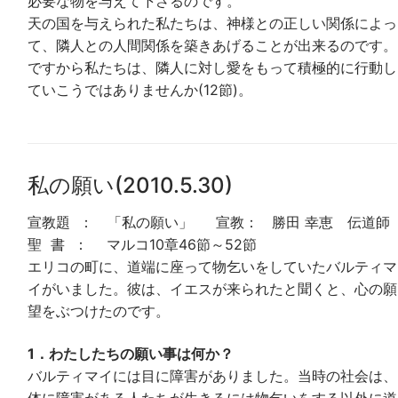
必要な物を与えて下さるのです。
天の国を与えられた私たちは、神様との正しい関係によっ
て、隣人との人間関係を築きあげることが出来るのです。
ですから私たちは、隣人に対し愛をもって積極的に行動し
ていこうではありませんか(12節)。
私の願い(2010.5.30)
宣教題 ： 「私の願い」 宣教： 勝田 幸恵 伝道師
聖 書 ： マルコ10章46節～52節
エリコの町に、道端に座って物乞いをしていたバルティマ
イがいました。彼は、イエスが来られたと聞くと、心の願
望をぶつけたのです。
1．わたしたちの願い事は何か？
バルティマイには目に障害がありました。当時の社会は、
体に障害がある人たちが生きるには物乞いをする以外に道