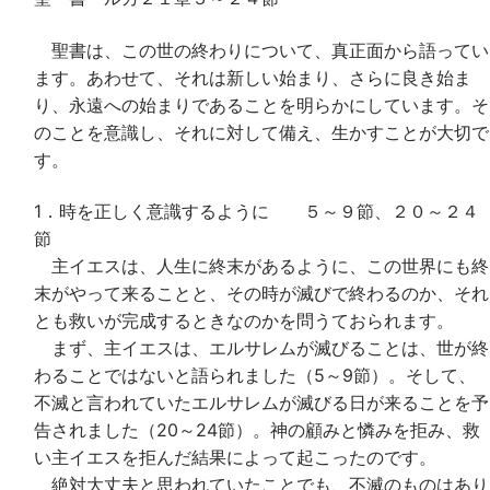
聖書は、この世の終わりについて、真正面から語ってい
ます。あわせて、それは新しい始まり、さらに良き始ま
り、永遠への始まりであることを明らかにしています。そ
のことを意識し、それに対して備え、生かすことが大切で
す。
1．時を正しく意識するように ５～９節、２０～２４
節
主イエスは、人生に終末があるように、この世界にも終
末がやって来ることと、その時が滅びで終わるのか、それ
とも救いが完成するときなのかを問うておられます。
まず、主イエスは、エルサレムが滅びることは、世が終
わることではないと語られました（5～9節）。そして、
不滅と言われていたエルサレムが滅びる日が来ることを予
告されました（20～24節）。神の顧みと憐みを拒み、救
い主イエスを拒んだ結果によって起こったのです。
絶対大丈夫と思われていたことでも、不滅のものはあり