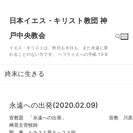
コ
日本イエス・キリスト教団 神
ン
テ
戸中央教会
ン
ツ
イエス・キリストは、昨日も今日も、また永遠に変
へ
わることのない方です。 ヘブライ人への手紙 13‐8
ス
検索:
キ
ッ
終末に生きる
プ
永遠への出発(2020.02.09)
宣教題 「永遠への出発」 宣教 川原
﨑晃主管牧師
聖 書 ルカ２１章５～２４節