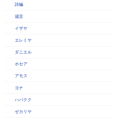
詩編
箴言
イザヤ
エレミヤ
ダニエル
ホセア
アモス
ヨナ
ハバクク
ゼカリヤ