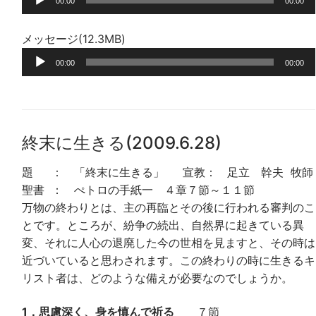
00:00
00:00
声
プ
メッセージ(12.3MB)
レ
音
ー
00:00
00:00
声
ヤ
プ
ー
レ
ー
終末に生きる(2009.6.28)
ヤ
ー
題 ： 「終末に生きる」 宣教： 足立 幹夫 牧師
聖書 ： ぺトロの手紙一 ４章７節～１１節
万物の終わりとは、主の再臨とその後に行われる審判のこ
とです。ところが、紛争の続出、自然界に起きている異
変、それに人心の退廃した今の世相を見ますと、その時は
近づいていると思わされます。この終わりの時に生きるキ
リスト者は、どのような備えが必要なのでしょうか。
1．思慮深く、身を慎んで祈る
７節