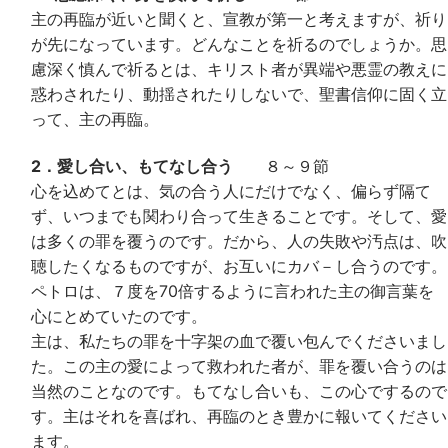
主の再臨が近いと聞くと、宣教が第一と考えますが、祈り
が先になっています。どんなことを祈るのでしょうか。思
慮深く慎んで祈るとは、キリスト者が異端や悪霊の教えに
惑わされたり、動揺されたりしないで、聖書信仰に固く立
って、主の再臨。
2．愛し合い、もてなし合う
８～９節
心を込めてとは、気の合う人にだけでなく、偏らず隔て
ず、いつまでも関わり合って生きることです。そして、愛
は多くの罪を覆うのです。だから、人の失敗や汚点は、吹
聴したくなるものですが、お互いにカバ－し合うのです。
ペトロは、７度を70倍するように言われた主の御言葉を
心にとめていたのです。
主は、私たちの罪を十字架の血で覆い包んでくださいまし
た。この主の愛によって救われた者が、罪を覆い合うのは
当然のことなのです。もてなし合いも、この心でするので
す。主はそれを喜ばれ、再臨のとき豊かに報いてください
ます。