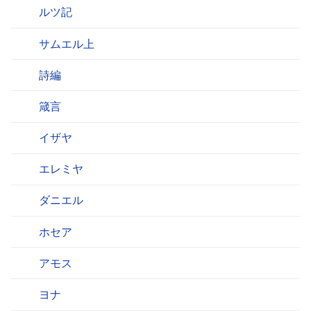
ルツ記
サムエル上
詩編
箴言
イザヤ
エレミヤ
ダニエル
ホセア
アモス
ヨナ