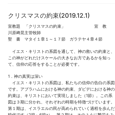
クリスマスの約束(2019.12.1)
宣教題 「クリスマスの約束」 宣 教
川原﨑晃主管牧師
聖 書 マタイ１章１～１７節 ガラテヤ４章４節
イエス・キリストの系図を通して、神の救いの約束と、
この神がどれだけスケールの大きなお方であるかを知っ
て、信仰の応答をすることが必要です。
1．神の真実は深い
イエス・キリストの系図は、私たちの信仰の告白の系図
です。アブラハムにおける神の約束、ダビデにおける神の
約束は、キリストにおいて実現しました（1節）。この系
図は３期に分かれ、それぞれの時期を特徴づけています。
第１期は、イスラエルの民が高められていく過程を歩んだ
時代です（2節～6節a）。第２期は、そのように繁栄をみ