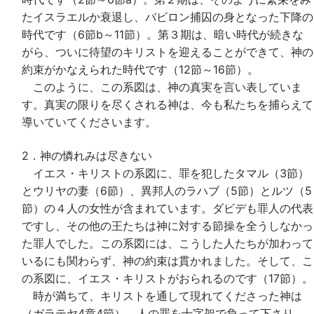
たイスラエルか衰退し、バビロン捕囚の身となった下降の
時代です（6節b～11節）。第３期は、暗い時代が続きな
がら、ついに待望のキリストを迎えることができて、神の
約束がかなえられた時代です（12節～16節）。
このように、この系図は、神の真実を言い表していま
す。真実の限りを尽くされる神は、今も私たちを捕らえて
導いていてくださいます。
2．神の憐れみは尽きない
イエス・キリストの系図に、罪を犯したタマル（3節）
とウリヤの妻（6節）、異邦人のラハブ（5節）とルツ（5
節）の４人の女性が含まれています。ダビデも罪人の代表
ですし、その他の王たちは神に対する節操を全うしなかっ
た罪人でした。この系図には、こうした人たちが加わって
いるにも関わらず、神の約束は貫かれました。そして、こ
の系図に、イエス・キリストがおられるのです（17節）。
時が満ちて、キリストを通して現れてくださった神は
（ガラテヤ4章4節）、人の罪を十字架で負って下さり、