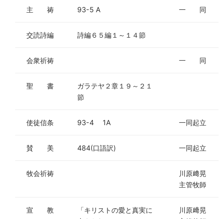
主 祷
93-5 A
一 同
交読詩編
詩編６５編１～１４節
会衆祈祷
一 同
聖 書
ガラテヤ２章１９～２１
節
使徒信条
93-4 1A
一同起立
賛 美
484(口語訳)
一同起立
牧会祈祷
川原﨑晃
主管牧師
宣 教
「キリストの愛と真実に
川原﨑晃