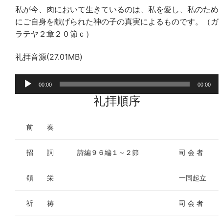
私が今、肉において生きているのは、私を愛し、私のため
にご自身を献げられた神の子の真実によるものです。（ガ
ラテヤ２章２０節ｃ）
礼拝音源(27.01MB)
音
00:00
00:00
声
礼拝順序
プ
レ
前 奏
ー
ヤ
招 詞
詩編９６編１～２節
司 会 者
ー
頌 栄
一同起立
祈 祷
司 会 者