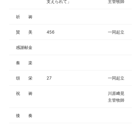
支えられて」
主管牧師
祈 祷
賛 美
456
一同起立
感謝献金
奏 楽
頌 栄
27
一同起立
祝 祷
川原﨑晃
主管牧師
後 奏