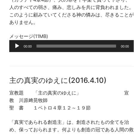
人のすべての弱さ、痛み、悲しみを共に背負われました。
このように顧みていてくださる神の憐みは、尽きることが
ありません。
メッセージ(11MB)
音
00:00
00:00
声
プ
レ
ー
主の真実のゆえに(2016.4.10)
ヤ
ー
宣教題 「主の真実のゆえに」 宣
教 川原﨑晃牧師
聖 書 １ペトロ４章１２～１９節
「真実であられる創造主」は、創造されたもの全てを治
め、保っておられます。何よりも創造の冠である人間の救