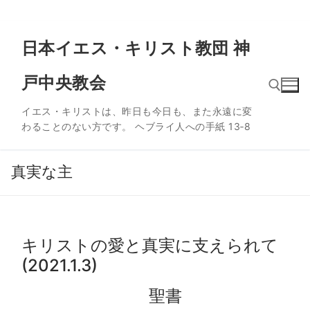
コ
日本イエス・キリスト教団 神
ン
テ
戸中央教会
ン
ツ
イエス・キリストは、昨日も今日も、また永遠に変
へ
わることのない方です。 ヘブライ人への手紙 13‐8
ス
検索:
キ
ッ
真実な主
プ
キリストの愛と真実に支えられて
(2021.1.3)
聖書