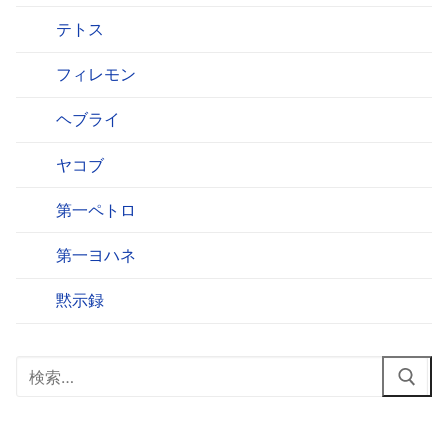
テトス
フィレモン
ヘブライ
ヤコブ
第一ペトロ
第一ヨハネ
黙示録
検
索: