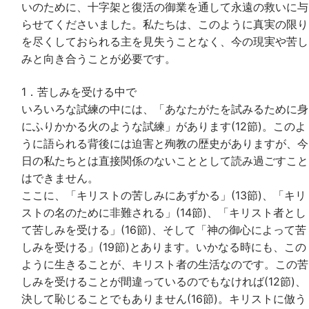
いのために、十字架と復活の御業を通して永遠の救いに与
らせてくださいました。私たちは、このように真実の限り
を尽くしておられる主を見失うことなく、今の現実や苦し
みと向き合うことが必要です。
1．苦しみを受ける中で
いろいろな試練の中には、「あなたがたを試みるために身
にふりかかる火のような試練」があります(12節)。このよ
うに語られる背後には迫害と殉教の歴史がありますが、今
日の私たちとは直接関係のないこととして読み過ごすこと
はできません。
ここに、「キリストの苦しみにあずかる」(13節)、「キリ
ストの名のために非難される」(14節)、「キリスト者とし
て苦しみを受ける」(16節)、そして「神の御心によって苦
しみを受ける」(19節)とあります。いかなる時にも、この
ように生きることが、キリスト者の生活なのです。この苦
しみを受けることが間違っているのでもなければ(12節)、
決して恥じることでもありません(16節)。キリストに倣う