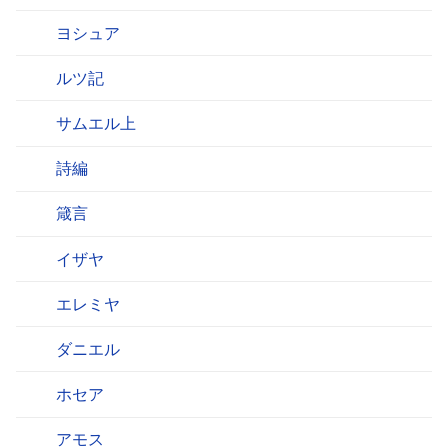
ヨシュア
ルツ記
サムエル上
詩編
箴言
イザヤ
エレミヤ
ダニエル
ホセア
アモス