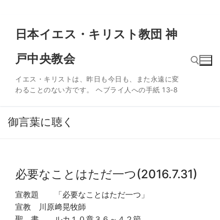
コ
日本イエス・キリスト教団 神
ン
テ
戸中央教会
ン
ツ
イエス・キリストは、昨日も今日も、また永遠に変
へ
わることのない方です。 ヘブライ人への手紙 13‐8
ス
検索:
キ
ッ
御言葉に聴く
プ
必要なことはただ一つ(2016.7.31)
宣教題 「必要なことはただ一つ」
宣教 川原﨑晃牧師
聖 書 ルカ１０章３６～４２節