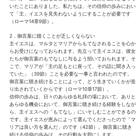
いたことにありました。私たちは、その信仰の歩みにおい
て「主」イエスを見失わないようにすることが必要です
（ローマ14章9節）。
2．御言葉に聴くことが乏しくならない
主イエスは、マルタとマリアからもてなされることを心か
らお受けになっておられます。先立って主イエスは、彼女
たちが御言葉のもてなしに与るよう招いておられます。そ
こで、マリアが「主の足もとに座って、その話に聞き入っ
ていた」（39節）ことを必要な一事と言われたのです。
御言葉に聴き続けることによって、どう生きていくかが造
り出されていくからです（ローマ10章17節）。
信仰の歩みは、日々のあらゆる礼拝の場において、ありと
あらゆる機会において、御言葉に聴き続ける経験をしなが
ら、主イエスへの「もてなし」にいそしむことができるの
です。主イエスが恵みによって選んでくださったので「マ
リアは良い方を選んだ」のです（42節）。御言葉に聴き
続ける信仰の歩みは、その行動を大胆にします。