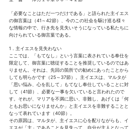
「必要なことはただ一つだけである」と語られた主イエス
の御言葉は（41～42節）、今のこの社会を駆け巡る様々
な情報の中で、行き先を見失いそうになっている私たちに
向けられている御言葉である。
1．主イエスを見失わない
ここでは、「もてなし」という言葉に表されている奉仕を
限定して、御言葉に聴従することを推奨しているのではあ
りません。それは、先回の箇所での勧めにあったことから
しても明らかです（25～37節）。主イエスは、マルタが
「思い悩み、心を乱して」もてなし奉仕していることに対
して（41節）、必要な一事を欠いていると言われたので
す。それが、マリアを不満に思い、非難し、あげくは「何
ともお思いになりませんか」と主イエスを非難することと
なって表れています（40節）。
その原因は、マルタが、主イエスに心を配りながらも、イ
エスが「主」であることを見失って、自分が主人となって