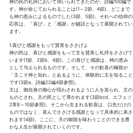
神の民の礼拝において用いられてきたのが、詩編100編で
す。神が命じておられることは(1～2節、4節)、どこまで
も神の恵みによるものでした(3節、5節)。それへの信仰の
応答は、「喜び」と「感謝」が鍵語となって展開されてい
ます。
1.喜びと感謝をもって賛美をささげよ
神の民は、喜びと感謝をもって主を賛美し礼拝をささげて
います(1節、2節b、4節)。この喜びと感謝は、神の恵み
として与えられるものです。そして、その歓喜の極致が
「主こそ神と知れ」とあるように、体験的に主を知ること
です(3節a、詩編22編4節参照)。
主は、御自身の御心が現わされるように人を造られ、主の
ものとされ、主の民として導かれます(3節bcd、エフェソ
2章8～10節参照)。そこから生まれる歓喜は、口先だけの
ものではなく、喜んでささげる感謝となって具体的に表さ
れます(4節)。ここに、天の御国を味わうことのできる豊
かな人生が展開されていくのです。