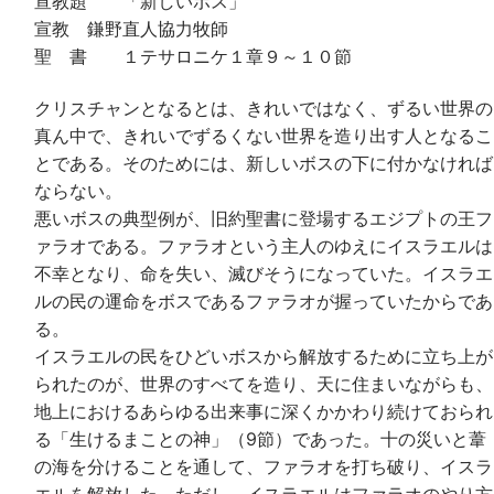
宣教題 「新しいボス」
宣教 鎌野直人協力牧師
聖 書 １テサロニケ１章９～１０節
クリスチャンとなるとは、きれいではなく、ずるい世界の
真ん中で、きれいでずるくない世界を造り出す人となるこ
とである。そのためには、新しいボスの下に付かなければ
ならない。
悪いボスの典型例が、旧約聖書に登場するエジプトの王フ
ァラオである。ファラオという主人のゆえにイスラエルは
不幸となり、命を失い、滅びそうになっていた。イスラエ
ルの民の運命をボスであるファラオが握っていたからであ
る。
イスラエルの民をひどいボスから解放するために立ち上が
られたのが、世界のすべてを造り、天に住まいながらも、
地上におけるあらゆる出来事に深くかかわり続けておられ
る「生けるまことの神」（9節）であった。十の災いと葦
の海を分けることを通して、ファラオを打ち破り、イスラ