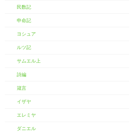
民数記
申命記
ヨシュア
ルツ記
サムエル上
詩編
箴言
イザヤ
エレミヤ
ダニエル