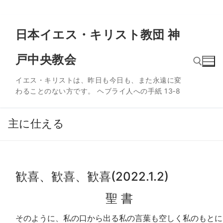
コ
日本イエス・キリスト教団 神
ン
テ
戸中央教会
ン
ツ
イエス・キリストは、昨日も今日も、また永遠に変
へ
わることのない方です。 ヘブライ人への手紙 13‐8
ス
検索:
キ
ッ
主に仕える
プ
歓喜、歓喜、歓喜(2022.1.2)
聖 書
そのように、私の口から出る私の言葉も空しく私のもとに