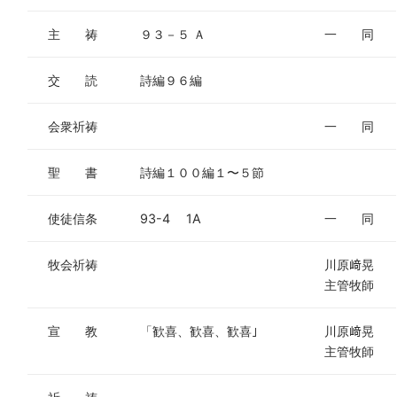
主 祷
９３－５ Ａ
一 同
交 読
詩編９６編
会衆祈祷
一 同
聖 書
詩編１００編１〜５節
使徒信条
93-4 1A
一 同
牧会祈祷
川原﨑晃
主管牧師
宣 教
「歓喜、歓喜、歓喜｣
川原﨑晃
主管牧師