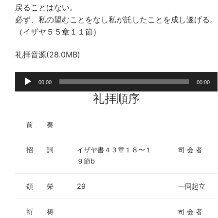
戻ることはない。
必ず、私の望むことをなし私が託したことを成し遂げる。
（イザヤ５５章１１節）
礼拝音源(28.0MB)
音
00:00
00:00
声
礼拝順序
プ
レ
前 奏
ー
ヤ
招 詞
イザヤ書４３章１８〜１
司 会 者
ー
９節b
頌 栄
29
一同起立
祈 祷
司 会 者