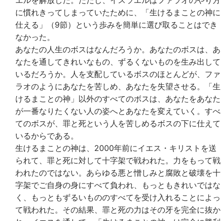
エルを解放した。ただし、イスラエルはファラオのやり方
に慣れきってしまっていたために、「生けるまことの神に
仕える」（9節）という歩みを簡単に選び取ることはでき
なかった。
あなたの人生のボスはなんだろうか。あなたのボスは、あ
なたを通してきれいなもの、ずるくないものを生み出して
いるだろうか。人を支配しているボスのほとんどが、ファ
ラオのようにあなたを苦しめ、あなたを失望させる。「生
けるまことの神」以外のすべてのボスは、あなたをあなた
が一番なりたくない人の姿へとあなたを変えていく。すべ
てのボスが、罪と死という人を苦しめるボスの下に仕えて
いるからである。
生けるまことの神は、2000年前にイエス・キリストを送
られて、罪と死に対して十字架で戦われた。力をもって戦
われたのではない。あらゆる悪と憎しみと腐敗と破壊を十
字架でご自身の身にすべて負われ、もっともきれいではな
く、もっともずるいもののすべてを受け入れることによっ
て戦われた。その結果、罪と死の力はその牙を完全に抜か