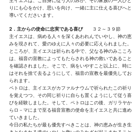
主イエスは、ご自身に従う人のみか、その家族の一人ひと
りにも心をかけ、思いを向け、一緒に主に仕える喜びへと
導いてくださいます。
2．主からの使命に忠実である喜び
３２～３９節
主イエスは、病める人々を深くあわれんでいやし、神の恵
みを現されて、愛のゆえに人々の必要に応えられました。
ところが、主イエスは祈られる中で、父なる神のみこころ
は、福音の宣教によってもたらされる神の救いであること
を確認されました。そこで、病をいやすこと以上に、時に
はそれを捨て去るようにして、福音の宣教を最優先してお
られます。
ペトロは、主イエスがカファルナウムで祈られたこの祈り
を覚えつつ、その同じ祈りに自らも置くようにして従う喜
びを経験しました。そして、ペトロはこの後、ガリラヤか
らロ－マにまで至る福音宣教の使命を主イエスと共に進め
ていきました。
今日の私たちが最も優先すべきことは、神の恵みが生き生