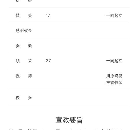
祈 祷
賛 美
17
一同起立
感謝献金
奏 楽
頌 栄
27
一同起立
祝 祷
川原﨑晃
主管牧師
後 奏
宣教要旨