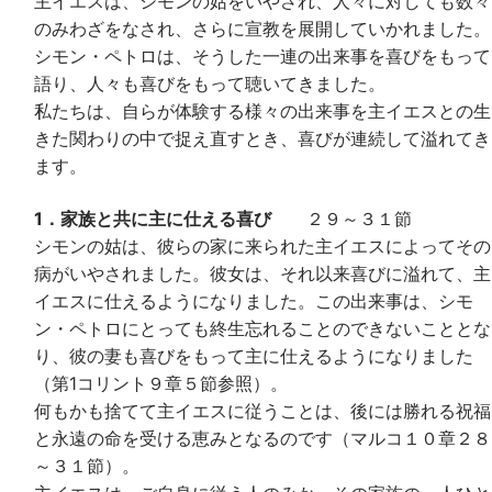
主イエスは、シモンの姑をいやされ、人々に対しても数々
のみわざをなされ、さらに宣教を展開していかれました。
シモン・ペトロは、そうした一連の出来事を喜びをもって
語り、人々も喜びをもって聴いてきました。
私たちは、自らが体験する様々の出来事を主イエスとの生
きた関わりの中で捉え直すとき、喜びが連続して溢れてき
ます。
1．家族と共に主に仕える喜び
２９～３１節
シモンの姑は、彼らの家に来られた主イエスによってその
病がいやされました。彼女は、それ以来喜びに溢れて、主
イエスに仕えるようになりました。この出来事は、シモ
ン・ペトロにとっても終生忘れることのできないこととな
り、彼の妻も喜びをもって主に仕えるようになりました
（第1コリント９章５節参照）。
何もかも捨てて主イエスに従うことは、後には勝れる祝福
と永遠の命を受ける恵みとなるのです（マルコ１０章２８
～３１節）。