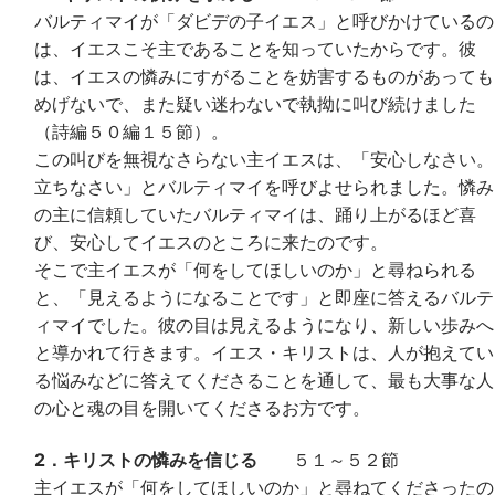
バルティマイが「ダビデの子イエス」と呼びかけているの
は、イエスこそ主であることを知っていたからです。彼
は、イエスの憐みにすがることを妨害するものがあっても
めげないで、また疑い迷わないで執拗に叫び続けました
（詩編５０編１５節）。
この叫びを無視なさらない主イエスは、「安心しなさい。
立ちなさい」とバルティマイを呼びよせられました。憐み
の主に信頼していたバルティマイは、踊り上がるほど喜
び、安心してイエスのところに来たのです。
そこで主イエスが「何をしてほしいのか」と尋ねられる
と、「見えるようになることです」と即座に答えるバルテ
ィマイでした。彼の目は見えるようになり、新しい歩みへ
と導かれて行きます。イエス・キリストは、人が抱えてい
る悩みなどに答えてくださることを通して、最も大事な人
の心と魂の目を開いてくださるお方です。
2．キリストの憐みを信じる
５１～５２節
主イエスが「何をしてほしいのか」と尋ねてくださったの