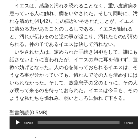
イエスは、感染と汚れを恐れることなく、重い皮膚病を
患っている人に触れ、病をいやされた。そして同時に、汚
れを清めた(41,42)。この病がいやされたことが、イエス
に清める力があることのしるしである。イエスが触れる
と、汚れが伝わるのと逆の事が起こり、汚れたものが清め
られる。神の子であるイエスは決して汚れない。
いやされた人は、定められた手続き(44)をして、誰にも
話さないように言われたが、イエスの声に耳を傾けず、宣
教の妨げとなった。人の心を知っておられるイエスは、そ
うなる事が分かっていても、憐れんでその人を清めずには
いられなかった。そして、放蕩息子の父のように、その人
が戻って来るのを待っておられた。イエスは今日も、その
ような私たちを憐れみ、弱いところに触れて下さる。
聖書朗読(0.5MB)
音
00:00
00:00
声
プ