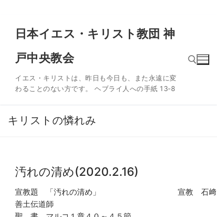
コ
日本イエス・キリスト教団 神
ン
テ
戸中央教会
ン
ツ
イエス・キリストは、昨日も今日も、また永遠に変
へ
わることのない方です。 ヘブライ人への手紙 13‐8
ス
検索:
キ
ッ
キリストの憐れみ
プ
汚れの清め(2020.2.16)
宣教題 「汚れの清め」 宣教 石﨑
善土伝道師
聖 書 マルコ１章４０～４５節