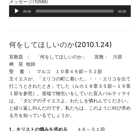
メッセージ(10MB)
レ
音
ー
00:00
00:00
声
ヤ
プ
ー
レ
ー
何をしてほしいのか(2010.1.24)
ヤ
ー
宣教題 ： 「何をしてほしいのか」 宣教： 川原
﨑 晃 牧師
聖 書 ： マルコ １０章４６節～５２節
主イエスが、「エリコの町に着いた。・・・エリコを出て
行こうとされたとき」でした（ルカ１８章３５節～１９章
１節を参照）。道端で物乞いをしていた盲人バルティマイ
は、「ダビデの子イエスよ、わたしを憐れんでください」
と繰り返し叫んだのです。私たちは、このように叫び求め
る方を知っているでしょうか。
1．キリストの憐みを求める
４６～５１節