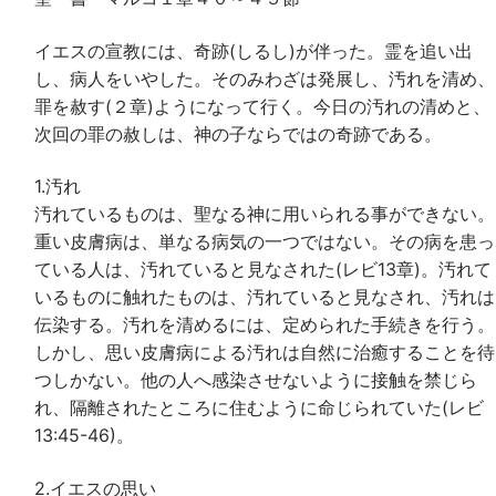
イエスの宣教には、奇跡(しるし)が伴った。霊を追い出
し、病人をいやした。そのみわざは発展し、汚れを清め、
罪を赦す(２章)ようになって行く。今日の汚れの清めと、
次回の罪の赦しは、神の子ならではの奇跡である。
1.汚れ
汚れているものは、聖なる神に用いられる事ができない。
重い皮膚病は、単なる病気の一つではない。その病を患っ
ている人は、汚れていると見なされた(レビ13章)。汚れて
いるものに触れたものは、汚れていると見なされ、汚れは
伝染する。汚れを清めるには、定められた手続きを行う。
しかし、思い皮膚病による汚れは自然に治癒することを待
つしかない。他の人へ感染させないように接触を禁じら
れ、隔離されたところに住むように命じられていた(レビ
13:45-46)。
2.イエスの思い