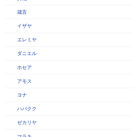
箴言
イザヤ
エレミヤ
ダニエル
ホセア
アモス
ヨナ
ハバクク
ゼカリヤ
マラキ