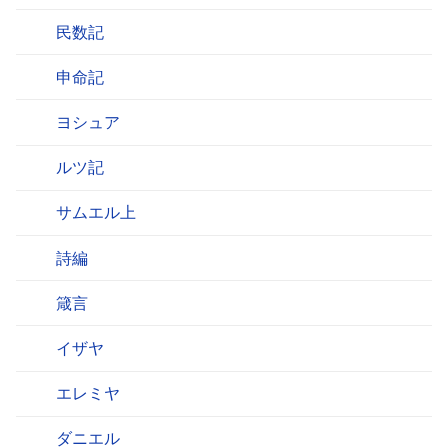
民数記
申命記
ヨシュア
ルツ記
サムエル上
詩編
箴言
イザヤ
エレミヤ
ダニエル