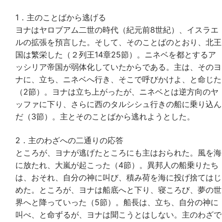
1．主のことばから逃げる
ヨナはヤロブアム二世の時代（紀元前8世紀）、イスラエ
ルの拡張を預言した。そして、そのことばのとおり、北王
国は繁栄した（２列王14章25節）。ニネベを都とするア
ッシリア帝国が弱体化していたからである。主は、そのヨ
ナに、立ち、ニネベへ行き、そこで呼びかけよ、と命じた
（2節）。ヨナは立ち上がったが、ニネベとは逆方向のヤ
ッファに下り、さらに西のタルシシュ行きの船に乗り込ん
だ（3節）。主とそのことばから逃れようとした。
2．主のわざへの二通りの応答
ところが、ヨナが逃げたところにも主はおられた。風を海
に放たれ、大嵐が起こった（4節）。異邦人の船乗りたち
は、おそれ、自分の神に叫び、積み荷を海に投げ捨てはじ
めた。ところが、ヨナは船底へと下り、寝ころび、夢の世
界へと降っていった（5節）。船長は、立ち、自分の神に
叫べ、と命ずるが、ヨナは聞こうとはしない。主のわざで