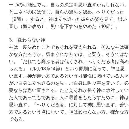
一つの可能性でも、自らの決定を思い直すかもしれない、
とニネベの民は信じ、自らの過ちを認め、へりくだった
（9節）。すると、神は立ち返った彼らの姿を見て、思い
直し（悔い改め）、災いを下すのをやめた（10節）。
3. 変わらない神
神は一度決めたことでもそれを変えられる。そんな神は確
かな方だろうか。気まぐれな方では、と疑う。そうではな
い。「だれでも高ぶる者は低くされ、へりくだる者は高め
られる」（ルカ18章14節）という原則に従って、神は思
い直す。神が善い方であるという可能性に賭けている人々
がご自身に立ち返るのを見、ご自身に叫ぶ声を聞いて、必
要ならば思い直される。たとえそれが長く神に敵対してい
た人であってもである。人に最善をもたらすために、神は
思い直す。「へりくだる者」に対して神は思い直す。善い
方であるという点において、神は変わらない方、確かな方
である。