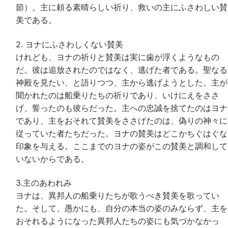
節）。主に頼る素晴らしい祈り、救いの主にふさわしい賛
美である。
2. ヨナにふさわしくない賛美
けれども、ヨナの祈りと賛美は実に歯が浮くようなもの
だ。彼は追放されたのではなく、逃げた者である。聖なる
神殿を見たい、と語りつつ、主から逃げようとした。主が
聞かれたのは船乗りたちの祈りであり、いけにえをささ
げ、誓ったのも彼らだった。主への忠誠を捨てたのはヨナ
であり、主をおそれて賛美をささげたのは、偽りの神々に
従っていた者たちだった。ヨナの賛美はどこかちぐはぐな
印象を与える。ここまでのヨナの姿がこの賛美と調和して
いないからである。
3.主のあわれみ
ヨナは、異邦人の船乗りたちが歌うべき賛美を歌ってい
た。そして、愚かにも、自分の本当の姿のみならず、主を
おそれるようになった異邦人たちの姿にも気づかなかっ