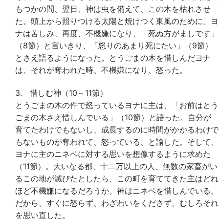
もつかの間、翌日、神は虫を備えて、この木を枯れさせ
た。頭上から照りつける太陽と焼けつく東風のために、ヨ
ナは苦しみ、再度、不機嫌になり、「死ぬ方がましです」
（8節）と言いきり、「怒りのあまり死にたい」（9節）
とさえ語るようになった。とうごまの木を惜しんだヨナ
は、それが奪われた時、不機嫌になり、怒った。
3. 惜しむ神（10～11節）
とうごまの木の件で怒っているヨナに主は、「お前はとう
ごまの木さえ惜しんでいる」（10節）と語った。自分が
育てたわけでもないし、成長するのに時間がかかるわけで
もないものが奪われて、怒っている、と諭した。そして、
ヨナに主のニネベに対する思いを想像するように求めた
（11節）。大いなる都、十二万以上の人、無数の家畜がい
るこの地が滅びたとしたら、この町を育ててきた主はどれ
ほど不機嫌になるだろうか。神はニネベを惜しんでいる。
だから、すぐに怒らず、わざわいをくださず、むしろそれ
を思い直した。