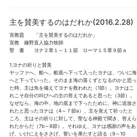
主を賛美するのはだれか(2016.2.28)
宣教題 「主を賛美するのはだれか」
宣教 鎌野直人協力牧師
聖 書 ヨナ２章１～１１節 ローマ１５章９節ａ
1.ヨナの祈りと賛美
ヤッファへ、船へ、船底へ下って入ったヨナは、ついに海
へと下っていった。そのまま海の藻くずとなるのかと思っ
た時、主は魚を備えてヨナを救われた（1節）。ヨナはこ
れこそ自分の叫びへの主の答えであると思った（3節）。
なぜなら、海の中、地の底まで下ったために、神に追放さ
れたと思ったヨナは（4～７節a）、主を覚えて祈ったと
ころ、主はその祈りに対して、聖なる神殿で聞き、答えら
れたからだ（7b～8節）。それゆえ、ヨナは感謝の声をあ
げ、いけにえをささげ、誓いを果たすと語る（9～10