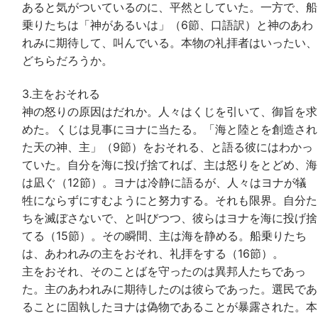
あると気がついているのに、平然としていた。一方で、船
乗りたちは「神があるいは」（6節、口語訳）と神のあわ
れみに期待して、叫んでいる。本物の礼拝者はいったい、
どちらだろうか。
3.主をおそれる
神の怒りの原因はだれか。人々はくじを引いて、御旨を求
めた。くじは見事にヨナに当たる。「海と陸とを創造され
た天の神、主」（9節）をおそれる、と語る彼にはわかっ
ていた。自分を海に投げ捨てれば、主は怒りをとどめ、海
は凪ぐ（12節）。ヨナは冷静に語るが、人々はヨナが犠
牲にならずにすむようにと努力する。それも限界。自分た
ちを滅ぼさないで、と叫びつつ、彼らはヨナを海に投げ捨
てる（15節）。その瞬間、主は海を静める。船乗りたち
は、あわれみの主をおそれ、礼拝をする（16節）。
主をおそれ、そのことばを守ったのは異邦人たちであっ
た。主のあわれみに期待したのは彼らであった。選民であ
ることに固執したヨナは偽物であることが暴露された。本