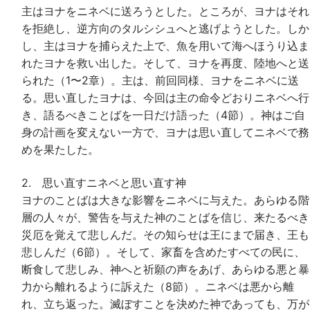
主はヨナをニネベに送ろうとした。ところが、ヨナはそれ
を拒絶し、逆方向のタルシシュへと逃げようとした。しか
し、主はヨナを捕らえた上で、魚を用いて海へほうり込ま
れたヨナを救い出した。そして、ヨナを再度、陸地へと送
られた（1〜2章）。主は、前回同様、ヨナをニネベに送
る。思い直したヨナは、今回は主の命令どおりニネベへ行
き、語るべきことばを一日だけ語った（4節）。神はご自
身の計画を変えない一方で、ヨナは思い直してニネベで務
めを果たした。
2. 思い直すニネベと思い直す神
ヨナのことばは大きな影響をニネベに与えた。あらゆる階
層の人々が、警告を与えた神のことばを信じ、来たるべき
災厄を覚えて悲しんだ。その知らせは王にまで届き、王も
悲しんだ（6節）。そして、家畜を含めたすべての民に、
断食して悲しみ、神へと祈願の声をあげ、あらゆる悪と暴
力から離れるように訴えた（8節）。ニネベは悪から離
れ、立ち返った。滅ぼすことを決めた神であっても、万が