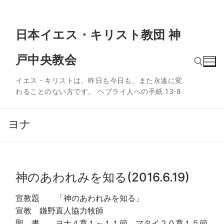
コ
日本イエス・キリスト教団 神
ン
テ
戸中央教会
ン
ツ
イエス・キリストは、昨日も今日も、また永遠に変
へ
わることのない方です。 ヘブライ人への手紙 13‐8
ス
検索:
キ
ッ
ヨナ
プ
神のあわれみを知る(2016.6.19)
宣教題 「神のあわれみを知る」
宣教 鎌野直人協力牧師
聖 書 ヨナ４章１～１１節、マタイ２０章１５節