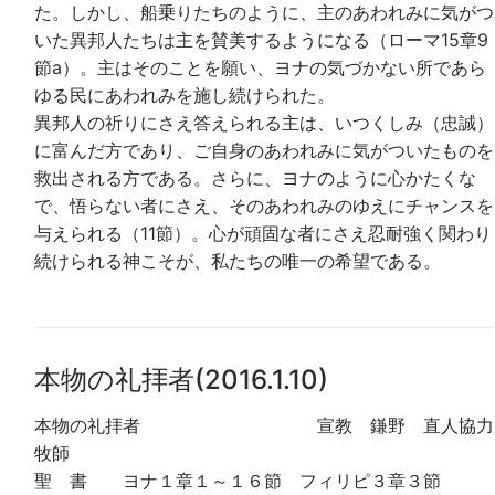
た。しかし、船乗りたちのように、主のあわれみに気がつ
いた異邦人たちは主を賛美するようになる（ローマ15章9
節a）。主はそのことを願い、ヨナの気づかない所であら
ゆる民にあわれみを施し続けられた。
異邦人の祈りにさえ答えられる主は、いつくしみ（忠誠）
に富んだ方であり、ご自身のあわれみに気がついたものを
救出される方である。さらに、ヨナのように心かたくな
で、悟らない者にさえ、そのあわれみのゆえにチャンスを
与えられる（11節）。心が頑固な者にさえ忍耐強く関わり
続けられる神こそが、私たちの唯一の希望である。
本物の礼拝者(2016.1.10)
本物の礼拝者 宣教 鎌野 直人協力
牧師
聖 書 ヨナ１章１～１６節 フィリピ３章３節