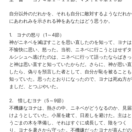
自分以外のだれかを、それも自分に敵対するようなだれか
にあわれみを示される神をあなたはどう思うか。
1. ヨナの怒り（1～4節）
神がニネベを滅ぼすことを思い直したのを知って、ヨナは
不愉快に思い、怒った。当初、ニネベに行こうとはせずタ
ルシシュへ逃げたのは、ニネベに行って語ったならばきっ
と神は思い直すと知っていたからだ。さらに、神が思い直
したら、偽りを預言した者として、自分が恥を被ることも
知っていた。思ったとおりになったので、ヨナは死ぬ方が
ましだ、とつぶやいた。
2. 惜しむヨナ（5～9節）
不機嫌なヨナは、熱さの中、ニネベがどうなるのか、見届
けようとしていた。小屋を建て、日差しを避けた。主はと
うごまの木を準備し、それはすぐに成長して、陰をつく
り、ヨナを暑さから守った。不機嫌だったヨナが喜んだの